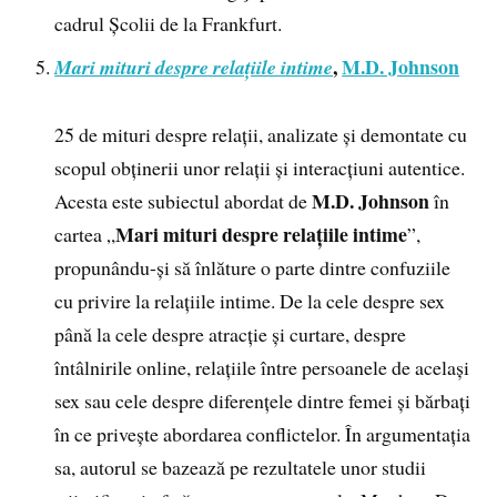
cadrul Școlii de la Frankfurt.
,
M.D. Johnson
Mari mituri despre relațiile intime
25 de mituri despre relații, analizate și demontate cu
scopul obținerii unor relații și interacțiuni autentice.
M.D. Johnson
Acesta este subiectul abordat de
în
Mari mituri despre relațiile intime
cartea „
”,
propunându-și să înlăture o parte dintre confuziile
cu privire la relațiile intime. De la cele despre sex
până la cele despre atracție și curtare, despre
întâlnirile online, relațiile între persoanele de același
sex sau cele despre diferențele dintre femei și bărbați
în ce privește abordarea conflictelor. În argumentația
sa, autorul se bazează pe rezultatele unor studii