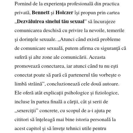
Pornind de la experiența profesională din practica
Bennett
Holczer
privată,
și
își propun prin cartea
Dezvăluirea sinelui tău sexual
„
” să încurajeze
comunicarea deschisă cu privire la nevoile, temerile
și dorințele sexuale. „Atunci când există probleme
de comunicare sexuală, putem afirma cu siguranță că
suferă și alte zone ale comunicării. Aceasta
promovează conectarea, iar atunci când tu nu ești
conectat poate să pară că partenerul tău vorbește o
limbă străină”, concluzionează cele două autoare.
Ele oferă atât explicații psihologice și fiziologice,
incluse în partea finală a cărții, cât și serii de
„sexerciții” concrete, cu scopul de a-i ajuta pe
cititori să înțeleagă mai bine istoria personală la
acest capitol și să învețe tehnici utile pentru