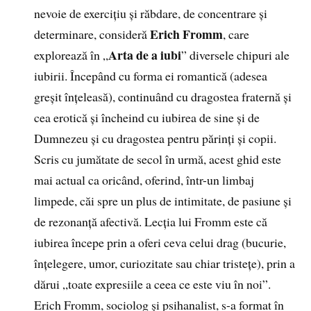
nevoie de exercițiu și răbdare, de concentrare și
Erich Fromm
determinare, consideră
, care
Arta de a iubi
explorează în „
” diversele chipuri ale
iubirii. Începând cu forma ei romantică (adesea
greșit înțeleasă), continuând cu dragostea fraternă și
cea erotică și încheind cu iubirea de sine și de
Dumnezeu și cu dragostea pentru părinți și copii.
Scris cu jumătate de secol în urmă, acest ghid este
mai actual ca oricând, oferind, într-un limbaj
limpede, căi spre un plus de intimitate, de pasiune și
de rezonanță afectivă. Lecția lui Fromm este că
iubirea începe prin a oferi ceva celui drag (bucurie,
înțelegere, umor, curiozitate sau chiar tristețe), prin a
dărui „toate expresiile a ceea ce este viu în noi”.
Erich Fromm, sociolog şi psihanalist, s-a format în