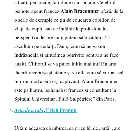
situații personale, familiale sau sociale. Celebrul
Alain Braconnier
psihoterapeut francez
oferă, de la
o serie de exemple ce țin de educarea copiilor, de
viața de cuplu sau de întâlnirile profesionale,
perspectiva despre cum putem să învățăm să-i
ascultăm pe ceilalți. Dar și cum să ne găsim
îndrăzneala și atitudinea potrivite pentru a ne face
auziți. Cititorul se va putea iniția mai întâi în arta
tăcerii receptive și atente și va afla cum să vorbească
într-un mod asertiv și captivant. Alain Braconnier
este psihiatru, psihanalist francez şi consultant la
Spitalul Universitar „Pitié-Salpêtrière” din Paris.
,
Erich Fromm
Arta de a iubi
Uităm adeasea că iubirea, ca orice fel de „artă”, are