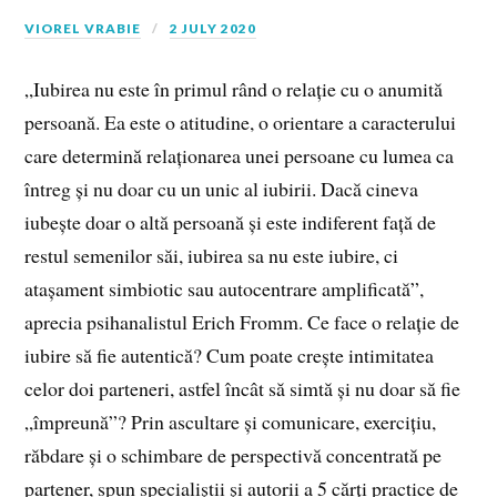
VIOREL VRABIE
2 JULY 2020
„Iubirea nu este în primul rând o relație cu o anumită
persoană. Ea este o atitudine, o orientare a caracterului
care determină relaționarea unei persoane cu lumea ca
întreg și nu doar cu un unic al iubirii. Dacă cineva
iubește doar o altă persoană și este indiferent față de
restul semenilor săi, iubirea sa nu este iubire, ci
atașament simbiotic sau autocentrare amplificată”,
aprecia psihanalistul Erich Fromm. Ce face o relație de
iubire să fie autentică? Cum poate crește intimitatea
celor doi parteneri, astfel încât să simtă și nu doar să fie
„împreună”? Prin ascultare și comunicare, exercițiu,
răbdare și o schimbare de perspectivă concentrată pe
partener, spun specialiștii și autorii a 5 cărți practice de