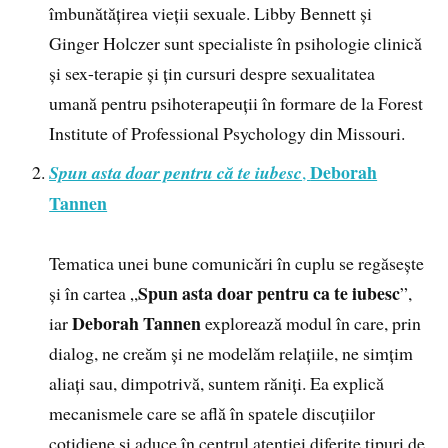
îmbunătățirea vieții sexuale. Libby Bennett și
Ginger Holczer sunt specialiste în psihologie clinică
și sex-terapie și țin cursuri despre sexualitatea
umană pentru psihoterapeuții în formare de la Forest
Institute of Professional Psychology din Missouri.
Deborah
Spun asta doar pentru că te iubesc
,
Tannen
Tematica unei bune comunicări în cuplu se regăsește
Spun asta doar pentru ca te iubesc
și în cartea „
”,
Deborah Tannen
iar
explorează modul în care, prin
dialog, ne creăm și ne modelăm relațiile, ne simțim
aliați sau, dimpotrivă, suntem răniți. Ea explică
mecanismele care se află în spatele discuțiilor
cotidiene și aduce în centrul atenției diferite tipuri de