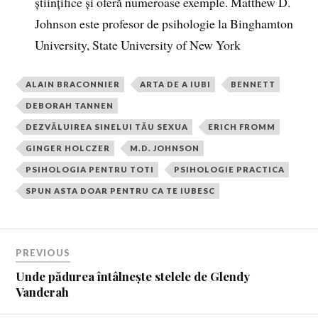
științifice și oferă numeroase exemple. Matthew D.
Johnson este profesor de psihologie la Binghamton
University, State University of New York
ALAIN BRACONNIER
ARTA DE A IUBI
BENNETT
DEBORAH TANNEN
DEZVĂLUIREA SINELUI TĂU SEXUA
ERICH FROMM
GINGER HOLCZER
M.D. JOHNSON
PSIHOLOGIA PENTRU TOTI
PSIHOLOGIE PRACTICA
SPUN ASTA DOAR PENTRU CA TE IUBESC
PREVIOUS
Unde pădurea întâlnește stelele de Glendy
Vanderah