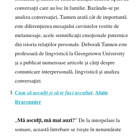
conversații care au loc în familie. Bazându-se pe
analiza conversației, Tannen arată cât de importantă
este diferențierea mesajului cuvintelor rostite de
metamesaje, acele semnificații emoționale puternice
din istoria relațiilor personale. Deborah Tannen este
profesoară de lingvistică la Georgetown University
și a publicat numeroase articole și cărți despre
comunicare interpersonală, lingvistică și analiza
conversației.
Alain
Cum să asculți și să te faci ascultat
,
Braconnier
Mă asculți, mă mai auzi?
„
” De la interpelare la
somare, această întrebare se ivește în nenumărate