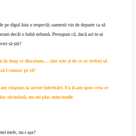
de pe digul ăsta o respectă; oamenii vin de departe ca să
 nu eram decât o babă nebună. Presupun că, dacă azi te-ai
rei să știi?
 în timp ce discutam… cine este și de ce ar trebui să
să-l cunosc pe el?
am răspuns la aceste întrebări. Eu ţi-am spus ceea ce
 fac niciodată, nu-mi plac minciunile.
otei mele, nu-i așa?