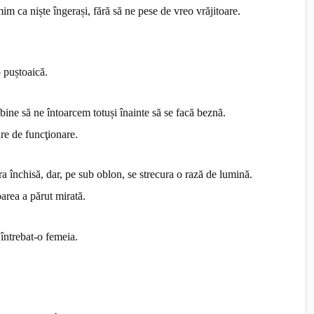
im ca niște îngerași, fără să ne pese de vreo vrăjitoare.
 puștoaică.
ne să ne întoarcem totuși înainte să se facă beznă.
are de funcţionare.
ra închisă, dar, pe sub oblon, se strecura o rază de lumină.
oarea a părut mirată.
 întrebat-o femeia.