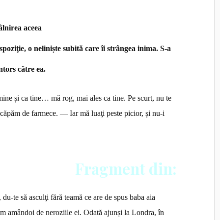
tâlnirea aceea
poziţie, o neliniște subită care îi strângea inima. S-a
ntors către ea.
ine și ca tine… mă rog, mai ales ca tine. Pe scurt, nu te
e scăpăm de farmece. — Iar mă luaţi peste picior, și nu-i
Fragment din:
 du-te să asculţi fără teamă ce are de spus baba aia
em amândoi de neroziile ei. Odată ajunși la Londra, în