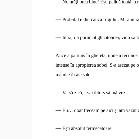
—
Nu arăţi prea bine! Ești palidă toată, a 
—
Probabil e din cauza frigului. Mi-a intr
—
Intră, i-a poruncit ghicitoarea, vino să t
Alice a pătruns în gheretă, unde a recunosc
intense în apropierea sobei. S-a așezat pe o b
mâinile în ale sale.
—
Va să zică, te-ai întors să mă vezi.
—
Eu… doar treceam pe aici și am văzut 
—
Ești absolut fermecătoare.