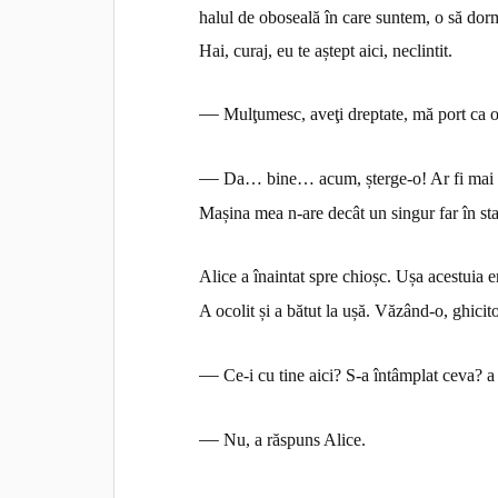
halul de oboseală în
care suntem, o să dorm
Hai, curaj, eu te aștept aici, neclintit.
—
Mulţumesc, aveţi dreptate, mă port ca o
—
Da… bine… acum, șterge-o! Ar fi mai bi
Mașina mea
n-are decât un singur far în st
Alice a înaintat spre chioșc. Ușa acestuia e
A ocolit
și a bătut la ușă. Văzând-o, ghicit
—
Ce-i cu tine aici? S-a întâmplat ceva? a
—
Nu, a răspuns Alice.