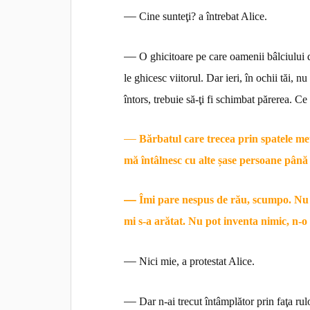
—
Cine sunteţi? a întrebat Alice.
—
O ghicitoare pe care oamenii bâlciului 
le ghicesc
viitorul. Dar ieri, în ochii tăi,
întors, trebuie să-ţi fi
schimbat părerea. Ce v
—
Bărbatul care trecea prin spatele meu
mă întâlnesc cu alte șase persoane până 
—
Îmi pare nespus de rău, scumpo. Nu 
mi s-a arătat. Nu pot inventa nimic, n-o
—
Nici mie, a protestat Alice.
—
Dar n-ai trecut întâmplător prin faţa rul