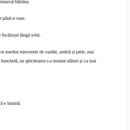
remarcat bătrâna.
at până-n oase.
e încălzești lângă sobă.
ut imediat miresmele de vanilie, ambră și piele, mai
anchetă, iar ghicitoarea s-a instalat alături și i-a luat
că e lumină.