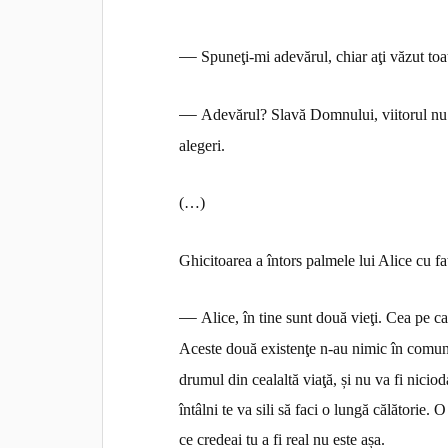
—
Spuneţi-mi adevărul, chiar aţi văzut toat
—
Adevărul? Slavă Domnului, viitorul nu e
alegeri.
(…)
Ghicitoarea a întors palmele lui Alice cu fa
—
Alice, în tine sunt două vieţi. Cea pe ca
Aceste
două existenţe n-au nimic în comun.
drumul din cealaltă
viaţă, și nu va fi nicio
întâlni te va sili să faci o lungă călătorie.
ce credeai tu a fi real nu este așa.