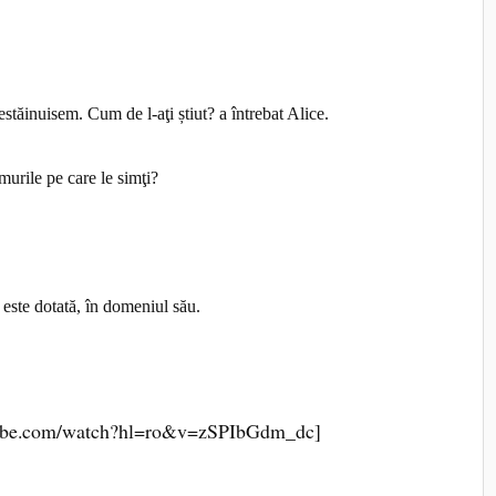
estăinuisem. Cum de l-aţi știut? a întrebat Alice.
murile pe care le simţi?
i este dotată, în domeniul său.
tube.com/watch?hl=ro&v=zSPIbGdm_dc]