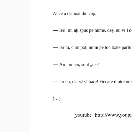
Alice a clătinat din cap.
—
Ieri, mi-aţi spus pe nume, deși nu vi-l d
—
Iar tu, cum poţi numi pe loc toate parfu
—
Am un har, sunt „nas“.
—
Iar eu, clarvăzătoare! Fiecare dintre no
(…)
[youtube=http://www.you