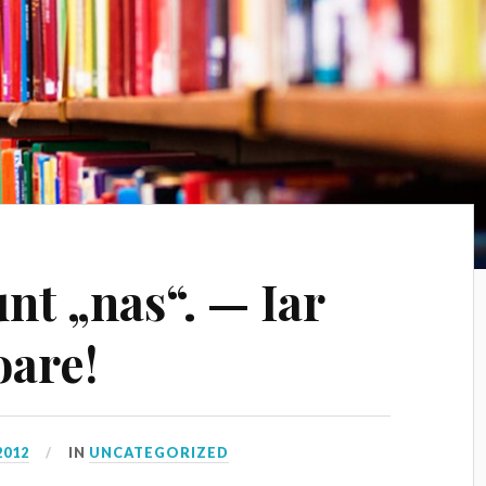
nt „nas“. — Iar
oare!
2012
IN
UNCATEGORIZED