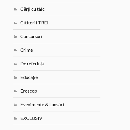
Cărți cu tâlc
Cititorii TREI
Concursuri
Crime
De referință
Educație
Eroscop
Evenimente & Lansări
EXCLUSIV