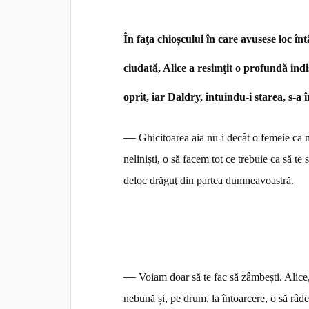
În faţa chioșcului în care avusese loc în
ciudată, Alice a resimţit o profundă indis
oprit, iar Daldry, intuindu-i starea, s-a î
—
Ghicitoarea aia nu-i decât o femeie ca m
neliniști, o să facem tot ce trebuie ca să t
deloc drăguţ din
partea dumneavoastră.
—
Voiam doar să te fac să zâmbești. Alice,
nebună și,
pe drum, la întoarcere, o să râd