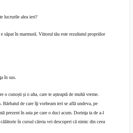
e lucrurile alea ieri?
 săpat în marmură. Viitorul tău este rezultatul propriilor
ţa în sus.
re o cunoști și o alta, care te așteaptă de multă vreme.
 Bărbatul de care îţi vorbeam ieri se află undeva, pe
dată prezent în asta pe care o duci acum. Dorinţa ta de a-l
 O călătorie în cursul căreia vei descoperi că nimic din ceea