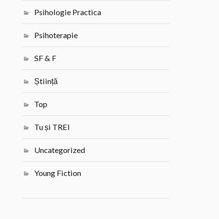
Psihologie Practica
Psihoterapie
SF & F
Știință
Top
Tu și TREI
Uncategorized
Young Fiction