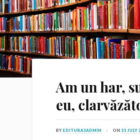
Am un har, su
eu, clarvăzăt
BY
EDITURA3ADMIN
ON
31 JULY 