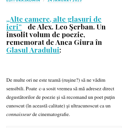
EDITURA3ADMIN
24 JANUARY 2013
„Alte camere, alte glasuri de
ieri”
de Alex. Leo Şerban. Un
insolit volum de poezie,
rememorat de Anca Giura în
Glasul Aradului
:
De multe ori ne este teamă (ruşine?) să ne vădim
sensibili. Poate c-a sosit vremea să mă adresez direct
degustătorilor de poezie și să recomand un poet puțin
cunoscut (în această calitate) și ultracunoscut ca un
connaisseur
de cinematografie.