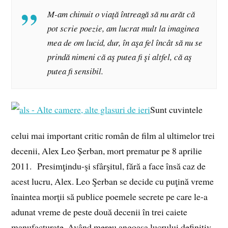
M-am chinuit o viaţă întreagă să nu arăt că
pot scrie poezie, am lucrat mult la imaginea
mea de om lucid, dur, în aşa fel încât să nu se
prindă nimeni că aş putea fi şi altfel, că aş
putea fi sensibil.
Sunt cuvintele
celui mai important critic român de film al ultimelor trei
decenii, Alex Leo Șerban, mort prematur pe 8 aprilie
2011. Presimţindu-şi sfârşitul, fără a face însă caz de
acest lucru, Alex. Leo Şerban se decide cu puţină vreme
înaintea morţii să publice poemele secrete pe care le-a
adunat vreme de peste două decenii în trei caiete
manufacturate. Având mereu angoasa lucrului definitiv