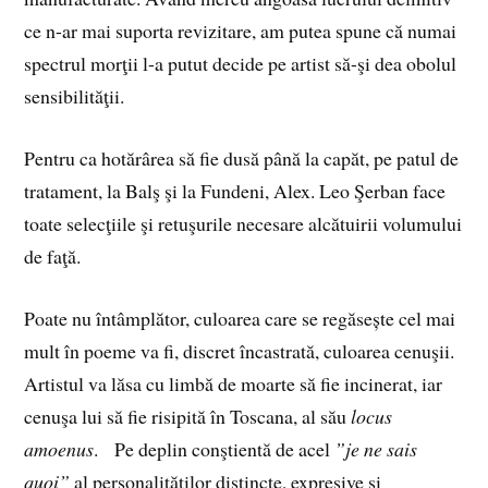
ce n-ar mai suporta revizitare, am putea spune că numai
spectrul morţii l-a putut decide pe artist să-şi dea obolul
sensibilităţii.
Pentru ca hotărârea să fie dusă până la capăt, pe patul de
tratament, la Balş şi la Fundeni, Alex. Leo Şerban face
toate selecţiile şi retuşurile necesare alcătuirii volumului
de faţă.
Poate nu întâmplător, culoarea care se regăsește cel mai
mult în poeme va fi, discret încastrată, culoarea cenuşii.
Artistul va lăsa cu limbă de moarte să fie incinerat, iar
cenuşa lui să fie risipită în Toscana, al său
locus
amoenus
. Pe deplin conştientă de acel
”je ne sais
quoi”
al personalităţilor distincte, expresive şi