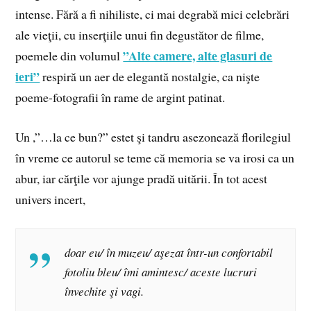
intense. Fără a fi nihiliste, ci mai degrabă mici celebrări
ale vieţii, cu inserţiile unui fin degustător de filme,
”Alte camere, alte glasuri de
poemele din volumul
ieri”
respiră un aer de elegantă nostalgie, ca nişte
poeme-fotografii în rame de argint patinat.
Un ,”…la ce bun?” estet şi tandru asezonează florilegiul
în vreme ce autorul se teme că memoria se va irosi ca un
abur, iar cărţile vor ajunge pradă uitării. În tot acest
univers incert,
doar eu/ în muzeu/ aşezat într-un confortabil
fotoliu bleu/ îmi amintesc/ aceste lucruri
învechite şi vagi.