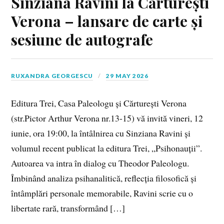
Sinziana Ravini la Cărturești
Verona – lansare de carte și
sesiune de autografe
RUXANDRA GEORGESCU
29 MAY 2026
Editura Trei, Casa Paleologu și Cărturești Verona
(str.Pictor Arthur Verona nr.13-15) vă invită vineri, 12
iunie, ora 19:00, la întâlnirea cu Sinziana Ravini și
volumul recent publicat la editura Trei, „Psihonauții”.
Autoarea va intra în dialog cu Theodor Paleologu.
Îmbinând analiza psihanalitică, reflecția filosofică și
întâmplări personale memorabile, Ravini scrie cu o
libertate rară, transformând […]