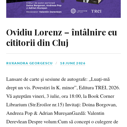
Ovidiu Lorenz – întâlnire cu
cititorii din Cluj
RUXANDRA GEORGESCU
18 JUNE 2026
Lansare de carte și sesiune de autografe: „Luați-mă
drept un vis. Povestiri în K. minor”, Editura TREI, 2026.
Vă așteptăm vineri, 3 iulie, ora 18:00, la Book Corner
Librarium (Str.Eroilor nr.15) Invitați: Doina Borgovan,
Andreea Pop & Adrian MureșanGazdă: Valentin
Derevlean Despre volum:Cum să concepi o culegere de