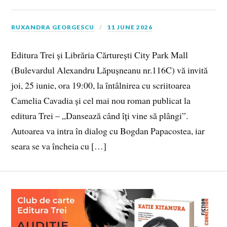
RUXANDRA GEORGESCU
11 JUNE 2026
Editura Trei și Librăria Cărturești City Park Mall
(Bulevardul Alexandru Lăpușneanu nr.116C) vă invită
joi, 25 iunie, ora 19:00, la întâlnirea cu scriitoarea
Camelia Cavadia și cel mai nou roman publicat la
editura Trei – „Dansează când îți vine să plângi”.
Autoarea va intra în dialog cu Bogdan Papacostea, iar
seara se va încheia cu […]