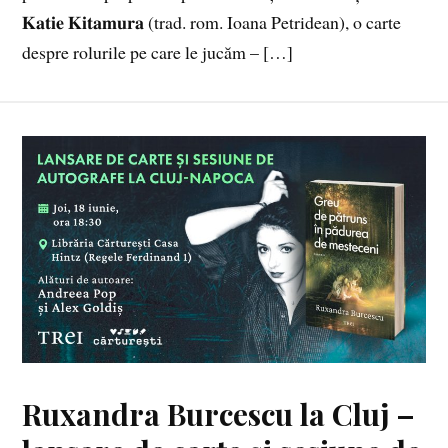
𝐊𝐚𝐭𝐢𝐞 𝐊𝐢𝐭𝐚𝐦𝐮𝐫𝐚 (trad. rom. Ioana Petridean), o carte
despre rolurile pe care le jucăm – […]
Ruxandra Burcescu la Cluj –