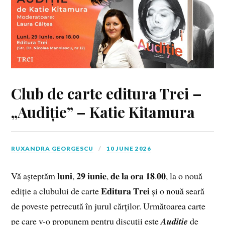
Club de carte editura Trei –
„Audiție” – Katie Kitamura
RUXANDRA GEORGESCU
10 JUNE 2026
Vă așteptăm 𝐥𝐮𝐧𝐢, 𝟐𝟗 𝐢𝐮𝐧𝐢𝐞, 𝐝𝐞 𝐥𝐚 𝐨𝐫𝐚 𝟏𝟖.𝟎𝟎, la o nouă
ediție a clubului de carte 𝐄𝐝𝐢𝐭𝐮𝐫𝐚 𝐓𝐫𝐞𝐢 și o nouă seară
de poveste petrecută în jurul cărților. Următoarea carte
pe care v-o propunem pentru discuții este 𝑨𝒖𝒅𝒊𝒕̦𝒊𝒆 de