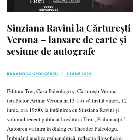
Sinziana Ravini la Cărturești
Verona – lansare de carte și
sesiune de autografe
RUXANDRA GEORGESCU
8 JUNE 2026
Editura Trei, Casa Paleologu și Cărturești Verona
(str.Pictor Arthur Verona nr.13-15) vă invită vineri, 12
iunie, ora 19:00, la întâlnirea cu Sinziana Ravini și
volumul recent publicat la editura Trei, „Psihonauții”.
Autoarea va intra în dialog cu Theodor Paleologu.
Îmbinând analiza psihanalitică, reflecția filosofică și