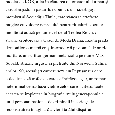
racolat de KGB, aflat în căutarea automatonului uman și
care sfârșește în pădurile nebuniei, un nazist gay,
membru al Societății Thule, care vânează artefacte
magice cu valoare neprețuită pentru ritualurile oculte
menite să aducă pe lume cel de-al Treilea Reich, o
stranie croitoreasă a Casei de Modă Diana, căzută pradă
demonilor, o mamă creștin-ortodoxă pasionată de artele
marțiale, un scriitor german melancolic pe nume Max
Sebald, străzile înguste și pietruite din Norwich, Sulina
anilor ’90, socialiști camerunezi, un Păpușar rus care
colecționează trofee de care se îndrăgostește, un roman
neterminat ce iradiază viețile celor care-l citesc: toate
acestea se împletesc în biografia multigenerațională a
unui personaj pasionat de criminali în serie și de
reconstruirea imaginară a vieții tatălui dispărut.