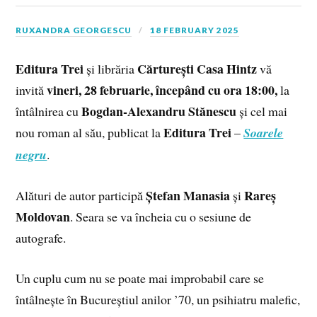
RUXANDRA GEORGESCU
18 FEBRUARY 2025
Editura Trei
Cărturești Casa Hintz
și librăria
vă
vineri, 28 februarie, începând cu ora 18:00,
invită
la
Bogdan-Alexandru Stănescu
întâlnirea cu
și cel mai
Editura Trei
nou roman al său, publicat la
–
Soarele
negru
.
Ștefan Manasia
Rareș
Alături de autor participă
și
Moldovan
. Seara se va încheia cu o sesiune de
autografe.
Un cuplu cum nu se poate mai improbabil care se
întâlnește în Bucureștiul anilor ’70, un psihiatru malefic,