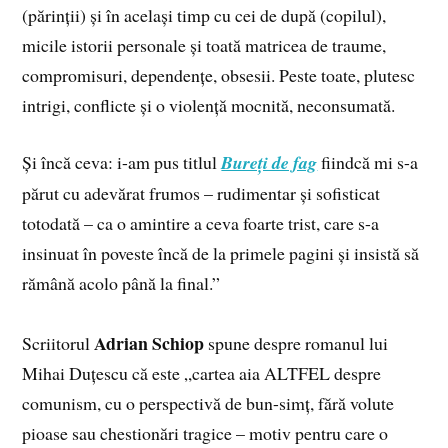
(părinții) și în același timp cu cei de după (copilul),
micile istorii personale și toată matricea de traume,
compromisuri, dependențe, obsesii. Peste toate, plutesc
intrigi, conflicte și o violență mocnită, neconsumată.
Și încă ceva: i-am pus titlul
Bureți de fag
fiindcă mi s-a
părut cu adevărat frumos – rudimentar și sofisticat
totodată – ca o amintire a ceva foarte trist, care s-a
insinuat în poveste încă de la primele pagini și insistă să
rămână acolo până la final.”
Adrian Schiop
Scriitorul
spune despre romanul lui
Mihai Duțescu că este „cartea aia ALTFEL despre
comunism, cu o perspectivă de bun-simț, fără volute
pioase sau chestionări tragice – motiv pentru care o