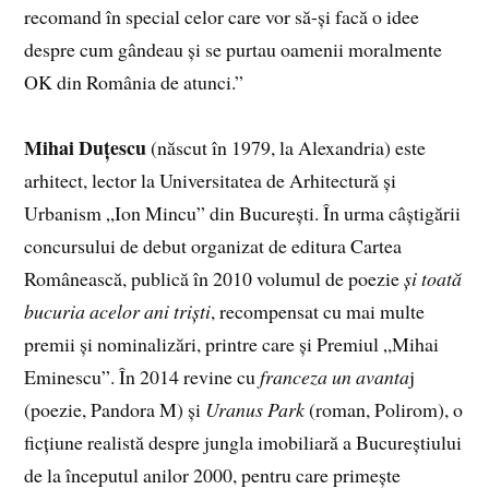
recomand în special celor care vor să-și facă o idee
despre cum gândeau și se purtau oamenii moralmente
OK din România de atunci.”
Mihai Duțescu
(născut în 1979, la Alexandria) este
arhitect, lector la Universitatea de Arhitectură și
Urbanism „Ion Mincu” din București. În urma câștigării
concursului de debut organizat de editura Cartea
Românească, publică în 2010 volumul de poezie
și toată
bucuria acelor ani triști
, recompensat cu mai multe
premii și nominalizări, printre care și Premiul „Mihai
Eminescu”. În 2014 revine cu
franceza un avanta
j
(poezie, Pandora M) și
Uranus Park
(roman, Polirom), o
ficțiune realistă despre jungla imobiliară a Bucureștiului
de la începutul anilor 2000, pentru care primește