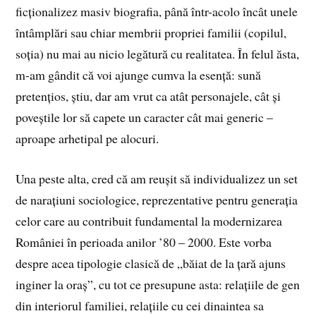
ficționalizez masiv biografia, până într-acolo încât unele
întâmplări sau chiar membrii propriei familii (copilul,
soția) nu mai au nicio legătură cu realitatea. În felul ăsta,
m-am gândit că voi ajunge cumva la esență: sună
pretențios, știu, dar am vrut ca atât personajele, cât și
poveștile lor să capete un caracter cât mai generic –
aproape arhetipal pe alocuri.
Una peste alta, cred că am reușit să individualizez un set
de narațiuni sociologice, reprezentative pentru generația
celor care au contribuit fundamental la modernizarea
României în perioada anilor ’80 – 2000. Este vorba
despre acea tipologie clasică de „băiat de la țară ajuns
inginer la oraș”, cu tot ce presupune asta: relațiile de gen
din interiorul familiei, relațiile cu cei dinaintea sa