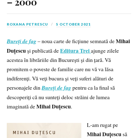
– 2000
ROXANA PETRESCU
5 OCTOBER 2021
Mihai
Bureți de fag
– noua carte de ficțiune semnată de
Duțescu
Editura Trei
și publicată de
ajunge zilele
acestea în librăriile din București și din țară. Vă
promitem o poveste de familie care nu vă va lăsa
indiferenți. Vă veți bucura și veți suferi alături de
personajele din
Bureți de fag
pentru ca la final să
descoperiți că nu sunteți deloc străini de lumea
Mihai Duțescu
imaginată de
.
L-am rugat pe
Mihai Duțescu
să