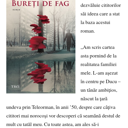
dezvăluie cititorilor
săi ideea care a stat
la baza acestui
roman.
„Am scris cartea
asta pornind de la
realitatea familiei
mele. L-am așezat
în centru pe Ducu –
un tânăr ambițios,
născut la țară
undeva prin Teleorman, în anii ’50, despre care câțiva
cititori mai norocoși vor descoperi că seamănă destul de
mult cu tatăl meu. Cu toate astea, am ales să-i