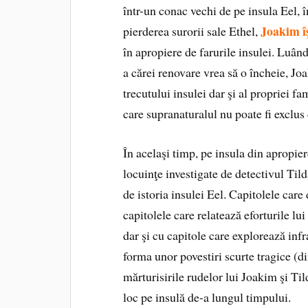
într-un conac vechi de pe insula Eel, 
Joakim îş
pierderea surorii sale Ethel,
în apropiere de farurile insulei. Luân
a cărei renovare vrea să o încheie, J
trecutului insulei dar şi al propriei f
care supranaturalul nu poate fi exclus 
În acelaşi timp, pe insula din apropi
locuinţe investigate de detectivul Tild
de istoria insulei Eel. Capitolele care
capitolele care relatează eforturile lu
dar şi cu capitole care explorează infra
forma unor povestiri scurte tragice (d
mărturisirile rudelor lui Joakim şi Til
loc pe insulă de-a lungul timpului.