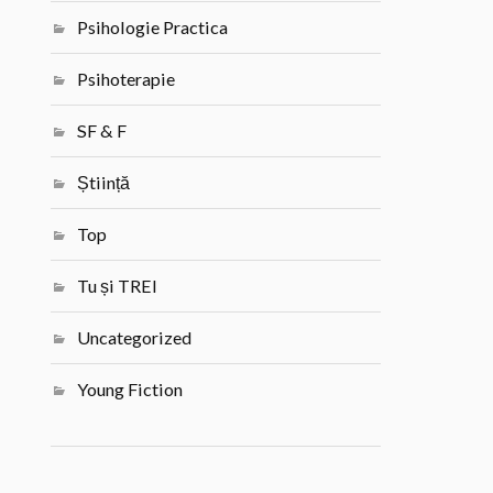
Psihologie Practica
Psihoterapie
SF & F
Știință
Top
Tu și TREI
Uncategorized
Young Fiction