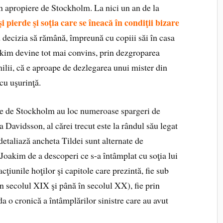
în apropiere de Stockholm. La nici un an de la
i pierde şi soţia care se îneacă în condiţii bizare
d decizia să rămână, împreună cu copiii săi în casa
oakim devine tot mai convins, prin dezgroparea
amilii, că e aproape de dezlegarea unui mister din
cu uşurinţă.
ere de Stockholm au loc numeroase spargeri de
a Davidsson, al cărei trecut este la rândul său legat
 detaliază ancheta Tildei sunt alternate de
i Joakim de a descoperi ce s-a întâmplat cu soţia lui
cţiunile hoţilor şi capitole care prezintă, fie sub
in secolul XIX şi până în secolul XX), fie prin
da o cronică a întâmplărilor sinistre care au avut