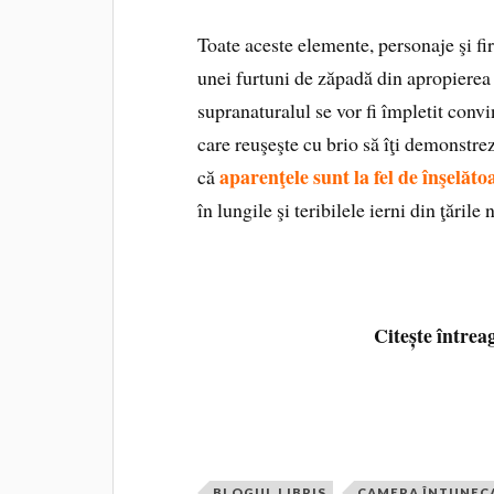
Toate aceste elemente, personaje şi fi
unei furtuni de zăpadă din apropierea 
supranaturalul se vor fi împletit convi
care reuşeşte cu brio să îţi demonstre
aparenţele sunt la fel de înşelăt
că
în lungile şi teribilele ierni din ţările 
Citește întrea
BLOGUL LIBRIS
CAMERA ÎNTUNEC