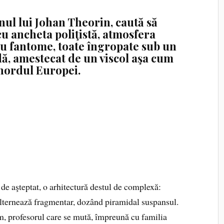
ul lui Johan Theorin, caută să
u ancheta poliţistă, atmosfera
 cu fantome, toate îngropate sub un
dă, amestecat de un viscol aşa cum
 nordul Europei.
de aşteptat, o arhitectură destul de complexă:
 alternează fragmentar, dozând piramidal suspansul.
m, profesorul care se mută, împreună cu familia