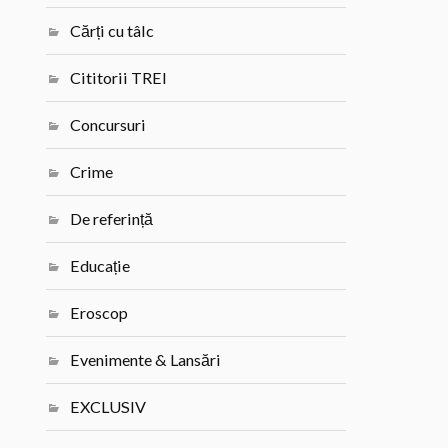
Cărți cu tâlc
Cititorii TREI
Concursuri
Crime
De referință
Educație
Eroscop
Evenimente & Lansări
EXCLUSIV