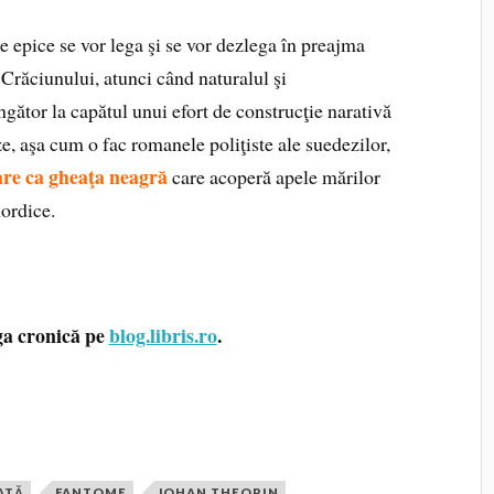
re epice se vor lega şi se vor dezlega în preajma
Crăciunului, atunci când naturalul şi
ngător la capătul unui efort de construcţie narativă
ze, aşa cum o fac romanele poliţiste ale suedezilor,
oare ca gheaţa neagră
care acoperă apele mărilor
nordice.
ga cronică pe
blog.libris.ro
.
ATĂ
FANTOME
JOHAN THEORIN