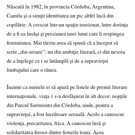
Născută în 1982, în provincia Córdoba, Argentina,
Camila și-a simțit identitatea un pic altfel încă din
copilărie. A crescut într-un spațiu tensionat, între dorința
de a fi ea însăși și presiunea unei lumi care îi respingea
feminitatea. Mai târziu avea să spună că a început să
scrie „din oroare”: nu din ambiție literară, ci din nevoia
de a înțelege ce i se întâmplă și de a supraviețui
limbajului care o rănea.
Înainte ca numele ei să apară pe listele de premii literare
internaționale, viața i s-a desfășurat în alt decor: nopțile
din Parcul Sarmiento din Córdoba, unde, pentru a
supraviețui, a fost lucrătoare sexuală. Acolo a cunoscut
violența, precaritatea, frica. A cunoscut însă și
solidaritatea feroce dintre femeile trans. Acea