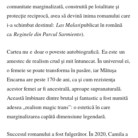
comunitate marginalizată, construită pe loialitate și
protecție reciprocă, avea să devină inima romanului care
i-a schimbat destinul:
Las Malas
(publicat în română
ca
Reginele din Parcul Sarmiento
).
Cartea nu e doar o poveste autobiografică. Ea este un
amestec de realism crud și mit întunecat. În universul ei,
o femeie se poate transforma în pasăre, iar Mătușa
Encarna are peste 170 de ani, ca și cum rezistența
acestor femei ar fi ancestrală, aproape supranaturală.
Această îmbinare dintre brutal și fantastic a fost numită
adesea „realism magic trans”: o estetică în care
marginalizarea capătă dimensiune legendară.
Succesul romanului a fost fulgerător. În 2020, Camila a