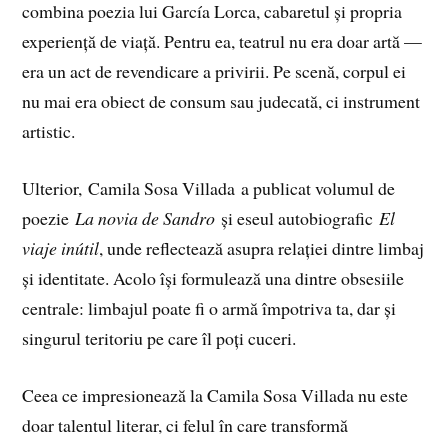
combina poezia lui García Lorca, cabaretul și propria
experiență de viață. Pentru ea, teatrul nu era doar artă —
era un act de revendicare a privirii. Pe scenă, corpul ei
nu mai era obiect de consum sau judecată, ci instrument
artistic.
Ulterior, Camila Sosa Villada a publicat volumul de
poezie
La novia de Sandro
și eseul autobiografic
El
viaje inútil
, unde reflectează asupra relației dintre limbaj
și identitate. Acolo își formulează una dintre obsesiile
centrale: limbajul poate fi o armă împotriva ta, dar și
singurul teritoriu pe care îl poți cuceri.
Ceea ce impresionează la Camila Sosa Villada nu este
doar talentul literar, ci felul în care transformă