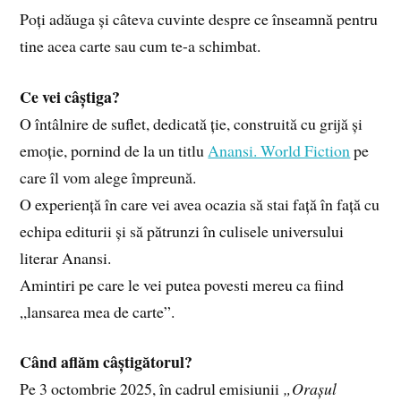
Poți adăuga și câteva cuvinte despre ce înseamnă pentru
tine acea carte sau cum te-a schimbat.
Ce vei câștiga?
O întâlnire de suflet, dedicată ție, construită cu grijă și
emoție, pornind de la un titlu
Anansi. World Fiction
pe
care îl vom alege împreună.
O experiență în care vei avea ocazia să stai față în față cu
echipa editurii și să pătrunzi în culisele universului
literar Anansi.
Amintiri pe care le vei putea povesti mereu ca fiind
„lansarea mea de carte”.
Când aflăm câștigătorul?
Pe 3 octombrie 2025, în cadrul emisiunii
„Orașul