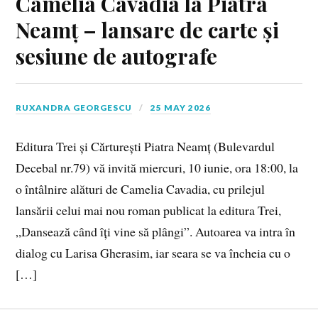
Camelia Cavadia la Piatra
Neamț – lansare de carte și
sesiune de autografe
RUXANDRA GEORGESCU
25 MAY 2026
Editura Trei și Cărturești Piatra Neamț (Bulevardul
Decebal nr.79) vă invită miercuri, 10 iunie, ora 18:00, la
o întâlnire alături de Camelia Cavadia, cu prilejul
lansării celui mai nou roman publicat la editura Trei,
„Dansează când îți vine să plângi”. Autoarea va intra în
dialog cu Larisa Gherasim, iar seara se va încheia cu o
[…]