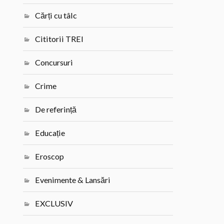
Cărți cu tâlc
Cititorii TREI
Concursuri
Crime
De referință
Educație
Eroscop
Evenimente & Lansări
EXCLUSIV