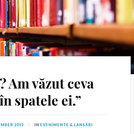
a? Am văzut ceva
n spatele ei.”
EMBER 2013
IN
EVENIMENTE & LANSĂRI