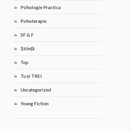
Psihologie Practica
Psihoterapie
SF & F
Știință
Top
Tu și TREI
Uncategorized
Young Fiction