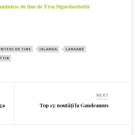
mintesc de tine de Yrsa Sigurdardottir
INTESC DE TINE
ISLANDA
LANSARE
TTIR
NEXT
iga
Top 15: noutăți la Gaudeamus