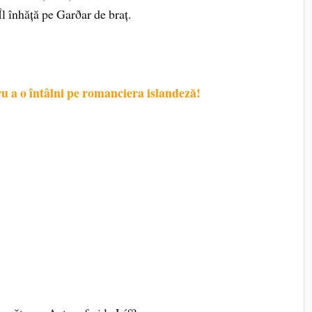
l înhăță pe Garðar de braț.
a o întâlni pe romanciera islandeză!