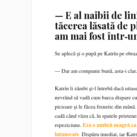
— E al naibii de li
tăcerea lăsată de p
am mai fost într‑un
Se aplecă și o pupă pe Katrín pe obraz
— Dar am companie bună, asta‑i clar
Katrín îi zâmbi și‑l întrebă dacă uitase
nevrând să vadă cum barca dispare cu to
picioare și le făcea frenetic din mână. 
cadă când văzu că, în spatele prietene
Era o umbră neagră ca 
repeziciune.
întunecate
.
Dispăru imediat, iar Katrí