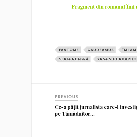
Fragment din romanul Îmi a
FANTOME
GAUDEAMUS
ÎMI AM
SERIA NEAGRĂ
YRSA SIGURDARDO
PREVIOUS
Ce-a pățit jurnalista care-l invest
pe Tămăduitor…