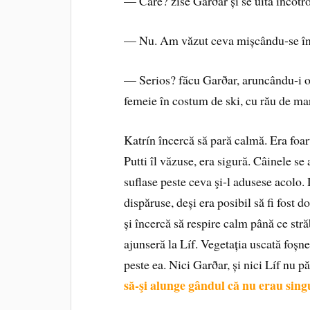
— Care? zise Garðar și se uită încotro 
— Nu. Am văzut ceva mișcându‑se în 
— Serios? făcu Garðar, aruncându‑i o 
femeie în costum de ski, cu rău de mar
Katrín încercă să pară calmă. Era foarte
Putti îl văzuse, era sigură. Câinele se 
suflase peste ceva şi‑l adusese acolo. 
dispăruse, deși era posibil să fi fost 
și încercă să respire calm până ce st
ajunseră la Líf. Vegetația uscată foșnea
peste ea. Nici Garðar, și nici Líf nu 
să‑şi alunge gândul că nu erau singu