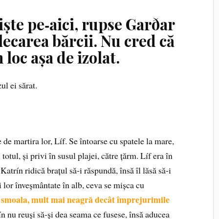
niște pe‑aici, rupse Garðar
lecarea bărcii. Nu cred că
 loc așa de izolat.
ul ei sărat.
.
 de martira lor, Líf. Se întoarse cu spatele la mare,
tul, și privi în susul plajei, către țărm. Líf era în
Ka­trín ridică brațul să‑i răspundă, însă îl lăsă să‑i
i lor înveșmântate în alb, ceva se mișca cu
smoala, mult mai neagră decât împrejurimile
n nu reuși să‑și dea seama ce fusese, însă aducea