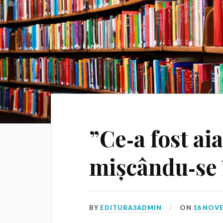
”Ce‑a fost ai
mișcându‑se î
BY
EDITURA3ADMIN
ON
16 NOV