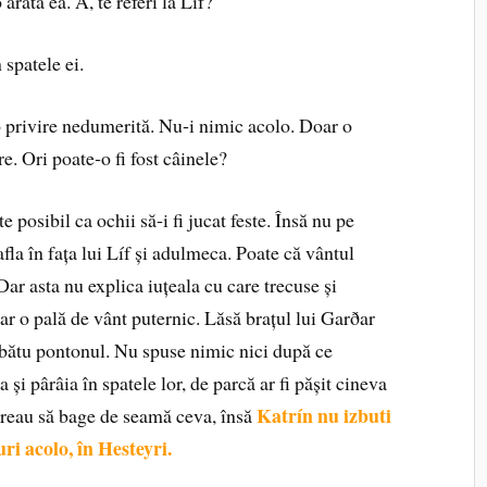
arăta ea. A, te referi la Líf?
spatele ei.
privire nedume­rită. Nu‑i nimic acolo. Doar o
e. Ori poate‑o fi fost câinele?
 posibil ca ochii să‑i fi jucat feste. Însă nu pe
afla în fața lui Líf și adulmeca. Poate că vântul
Dar asta nu explica iuțeala cu care trecuse și
doar o pală de vânt puternic. Lăsă brațul lui Garðar
răbătu pontonul. Nu spuse nimic nici după ce
 și pârâia în spatele lor, de parcă ar fi pășit cineva
Katrín nu izbuti
păreau să bage de seamă ceva, însă
ri acolo, în Hesteyri.