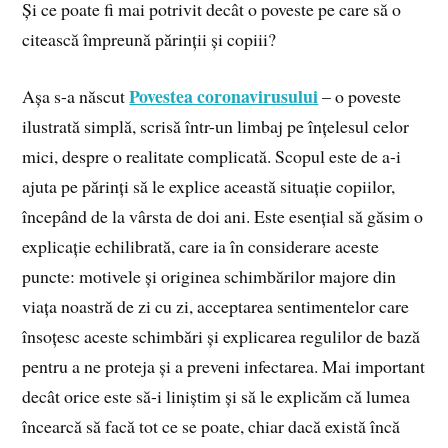
Și ce poate fi mai potrivit decât o poveste pe care să o
citească împreună părinții și copiii?
Povestea coronavirusului
Așa s-a născut
– o poveste
ilustrată simplă, scrisă într-un limbaj pe înțelesul celor
mici, despre o realitate complicată. Scopul este de a-i
ajuta pe părinți să le explice această situație copiilor,
începând de la vârsta de doi ani. Este esențial să găsim o
explicație echilibrată, care ia în considerare aceste
puncte: motivele și originea schimbărilor majore din
viața noastră de zi cu zi, acceptarea sentimentelor care
însoțesc aceste schimbări și explicarea regulilor de bază
pentru a ne proteja și a preveni infectarea. Mai important
decât orice este să-i liniștim și să le explicăm că lumea
încearcă să facă tot ce se poate, chiar dacă există încă