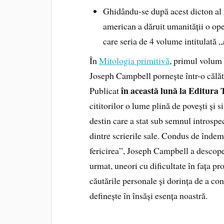
Ghidându-se după acest dicton al z
american a dăruit umanității o ope
care seria de 4 volume intitulată „
În
Mitologia primitivă
, primul volum
Joseph Campbell pornește într-o călăto
în această lună la Editura T
Publicat
cititorilor o lume plină de povești și 
destin care a stat sub semnul introspec
dintre scrierile sale. Condus de înde
fericirea”, Joseph Campbell a descoperit
urmat, uneori cu dificultate în fața pro
căutările personale și dorința de a con
definește în însăși esența noastră.