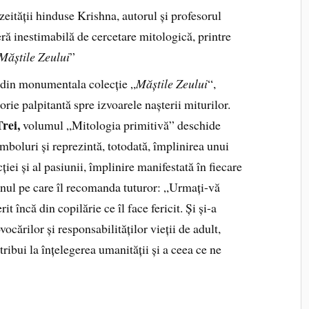
eității hinduse Krishna, autorul și profesorul
ră inestimabilă de cercetare mitologică, printre
Măștile Zeului
”
 din monumentala colecție „
Măștile Zeului
“,
rie palpitantă spre izvoarele nașterii miturilor.
rei,
volumul „Mitologia primitivă” deschide
simboluri și reprezintă, totodată, împlinirea unui
ției și al pasiunii, împlinire manifestată în fiecare
mnul pe care îl recomanda tuturor: „Urmați-vă
 încă din copilărie ce îl face fericit. Și și-a
vocărilor și responsabilităților vieții de adult,
tribui la înțelegerea umanității și a ceea ce ne