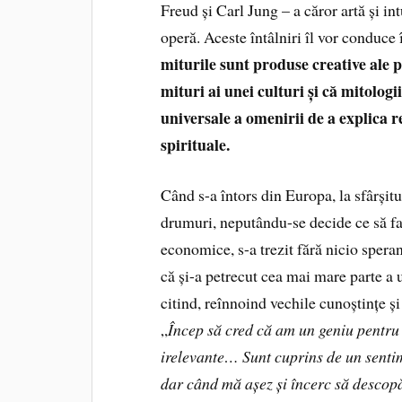
Freud și Carl Jung – a căror artă și in
operă. Aceste întâlniri îl vor conduce 
miturile sunt produse creative ale p
mituri ai unei culturi și că mitologi
universale a omenirii de a explica re
spirituale.
Când s-a întors din Europa, la sfârșitu
drumuri, neputându-se decide ce să fa
economice, s-a trezit fără nicio spera
că și-a petrecut cea mai mare parte a 
citind, reînnoind vechile cunoștințe și
„
Încep să cred că am un geniu pentru 
irelevante… Sunt cuprins de un sentim
dar când mă așez și încerc să descopă