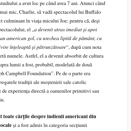
 studiului a avut loc pe când avea 7 ani. Atunci când
ău mai mic, Charlie, să vadă spectacolul lui Buffalo
t culminant în viața micului Joe; pentru că, deși
ectacolului, el „
a devenit atras imediat și apoi
dian american gol, cu urechea lipită de pământ, cu
ivire înțeleaptă și pătrunzătoare
“, după cum nota
oartă numele. Astfel, el a devenit absorbit de cultura
supra lumii a fost, probabil, modelată de două
eph Campbell Foundation”. Pe de o parte era
bogatele tradiții ale moștenirii sale catolic
at de experiența directă a oamenilor primitivi sau
iu.
it toate cărțile despre indienii americani din
locale
și a fost admis în categoria secțiunii