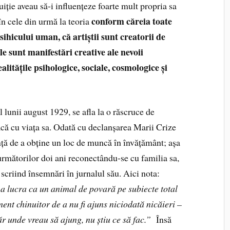
tuiție aveau să-i influențeze foarte mult propria sa
conform căreia toate
în cele din urmă la teoria
sihicului uman, că artiștii sunt creatorii de
ile sunt manifestări creative ale nevoii
alitățile psihologice, sociale, cosmologice și
l lunii august 1929, se afla la o răscruce de
că cu viața sa. Odată cu declanșarea Marii Crize
nță de a obține un loc de muncă în învățământ; așa
următorilor doi ani reconectându-se cu familia sa,
 scriind însemnări în jurnalul său. Aici nota:
a lucra ca un animal de povară pe subiecte total
ent chinuitor de a nu fi ajuns niciodată nicăieri –
r unde vreau să ajung, nu știu ce să fac.”
Însă