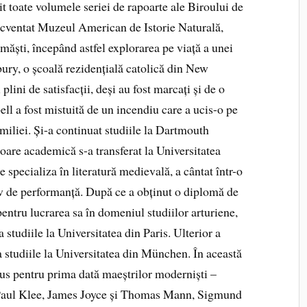
it toate volumele seriei de rapoarte ale Biroului de
ecventat Muzeul American de Istorie Naturală,
 măști, începând astfel explorarea pe viață a unei
rbury, o școală rezidențială catolică din New
plini de satisfacții, deși au fost marcați și de o
ll a fost mistuită de un incendiu care a ucis-o pe
amiliei. Și-a continuat studiile la Dartmouth
oare academică s-a transferat la Universitatea
 specializa în literatură medievală, a cântat într-o
tiv de performanță. După ce a obținut o diplomă de
entru lucrarea sa în domeniul studiilor arturiene,
 studiile la Universitatea din Paris. Ulterior a
a studiile la Universitatea din München. În această
pus pentru prima dată maeștrilor moderniști –
 Paul Klee, James Joyce și Thomas Mann, Sigmund