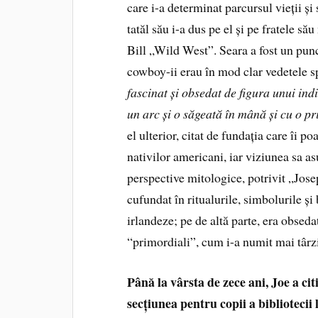
care i-a determinat parcursul vieții și
tatăl său i-a dus pe el și pe fratele s
Bill „Wild West”. Seara a fost un punc
cowboy-ii erau în mod clar vedetele sp
fascinat și obsedat de figura unui in
un arc și o săgeată în mână și cu o pr
el ulterior, citat de fundația care îi p
nativilor americani, iar viziunea sa a
perspective mitologice, potrivit „Jos
cufundat în ritualurile, simbolurile și 
irlandeze; pe de altă parte, era obsed
“primordiali”, cum i-a numit mai târz
Până la vârsta de zece ani, Joe a cit
secțiunea pentru copii a bibliotecii 