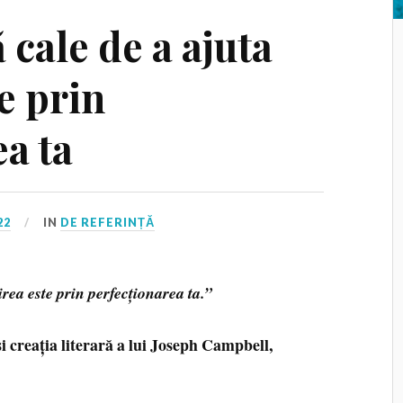
cale de a ajuta
e prin
a ta
22
IN
DE REFERINȚĂ
ea este prin perfecționarea ta.”
i creația literară a
lui Joseph Campbell,