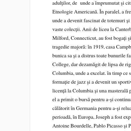
adulților, de unde a împrumutat și cit
Etnologie Americană. În paralel, a fr
unde a devenit fascinat de totemuri și
vaste colecții. Anii de liceu la Cante
Milford, Connecticut, au fost bogați și 
tragedie majoră: în 1919, casa Campbe
bunica sa și a distrus toate bunurile f
College, dar dezamăgit de lipsa de rig
Columbia, unde a excelat. în timp ce se
formație de jazz și a devenit un spor
licență la Columbia și una masterală p
el a primit o bursă pentru a-și continua
călătorit în Germania pentru a-și relu
perioadă, în Europa, Joseph a fost ex
Antoine Bourdelle, Pablo Picasso și