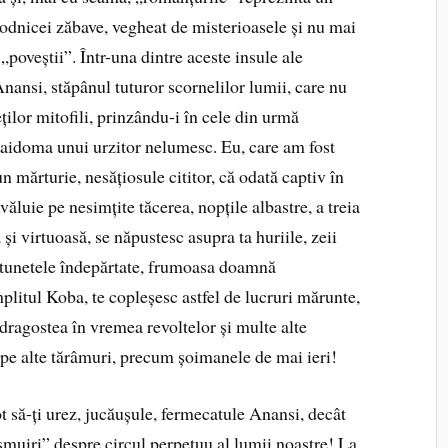
rodnicei zăbave, vegheat de misterioasele și nu mai
 „poveștii”. Într-una dintre aceste insule ale
 Anansi, stăpânul tuturor scornelilor lumii, care nu
eților mitofili, prinzându-i în cele din urmă
, aidoma unui urzitor nelumesc. Eu, care am fost
n mărturie, nesățiosule cititor, că odată captiv în
văluie pe nesimțite tăcerea, nopțile albastre, a treia
i virtuoasă, se năpustesc asupra ta huriile, zeii
și tunetele îndepărtate, frumoasa doamnă
plitul Koba, te copleșesc astfel de lucruri mărunte,
dragostea în vremea revoltelor și multe alte
ă pe alte tărâmuri, precum șoimanele de mai ieri!
t să-ți urez, jucăușule, fermecatule Anansi, decât
ăsmuiri” despre circul perpetuu al lumii noastre! La