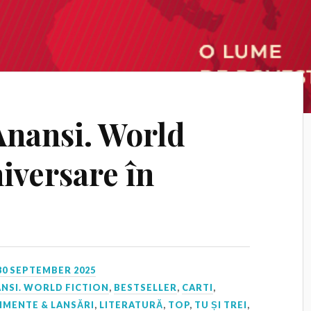
Anansi. World
niversare în
30 SEPTEMBER 2025
NSI. WORLD FICTION
,
BESTSELLER
,
CARTI
,
IMENTE & LANSĂRI
,
LITERATURĂ
,
TOP
,
TU ȘI TREI
,