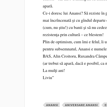
apară.
Ce-i doresc lui Anansi? Să reziste în p
mai încrîncenată și cu gîndul departe d
(cum, nu știu!) cu banii și să nu ced
rezistența prin cultură – ce blestem!
Plin de optimism, cum îmi e felul, îi u
pentru subsemnatul, Anansi e numele d
BAS, Alin Croitoru, Ruxandra Câmp
(ar trebui să apară, dacă e posibil, ca
La mulți ani!
Liviu”
ANANSI
ANIVERSARE ANANSI
E