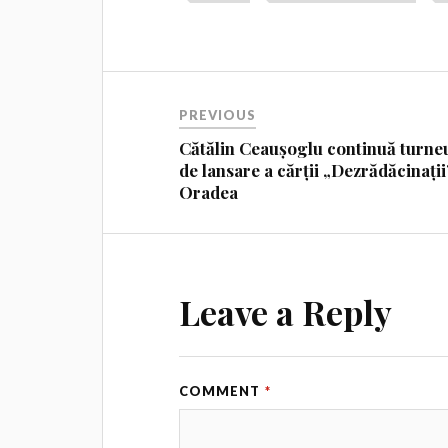
PREVIOUS
Cătălin Ceaușoglu continuă turne
de lansare a cărții „Dezrădăcinații
Oradea
Leave a Reply
COMMENT
*