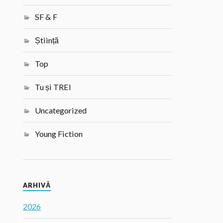
SF & F
Știință
Top
Tu și TREI
Uncategorized
Young Fiction
ARHIVĂ
2026