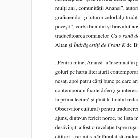
mulți ani „comunității Anansi”, autoril
graficienilor și tuturor celorlalți trud
povești”, vorba bunului și bravului 
traducătoarea romanelor
Ca o rană de
Altan și
Îndrăgostiți de Franz K
de Bu
„Pentru mine, Anansi a însemnat în p
goluri pe harta literaturii contempora
nesaț, apoi patru cărți bune pe care am
contemporani foarte diferiți și interes
la prima lectură și pînă la finalul reda
Observator cultural) pentru traducer
ajuns, dintr-un fericit noroc, pe lista 
desăvîrșit, a fost o revelație (spre ruș
cititori – rar mi s-a întîmplat să trad