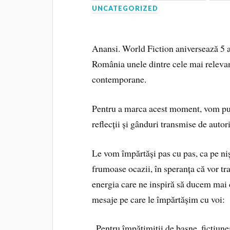
UNCATEGORIZED
Anansi. World Fiction aniversează 5 an
România unele dintre cele mai relevante
contemporane.
Pentru a marca acest moment, vom pu
reflecții și gânduri transmise de autori,
Le vom împărtăși pas cu pas, ca pe ni
frumoase ocazii, în speranța că vor tra
energia care ne inspiră să ducem mai 
mesaje pe care le împărtășim cu voi:
„Pentru împătimiții de basne, ficțiun