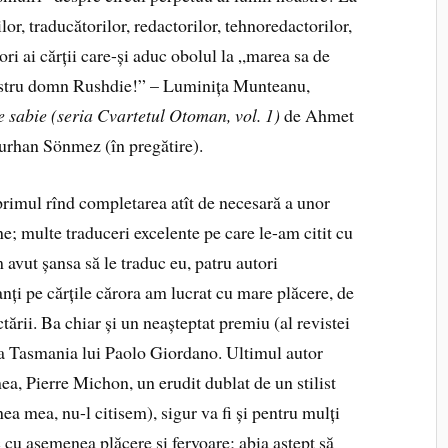
or, traducătorilor, redactorilor, tehnoredactorilor,
itori ai cărții care-și aduc obolul la „marea sa de
nostru domn Rushdie!” – Luminița Munteanu,
 sabie (seria Cvartetul Otoman, vol. 1)
de Ahmet
rhan Sönmez (în pregătire).
rimul rînd completarea atît de necesară a unor
ne; multe traduceri excelente pe care le-am citit cu
 avut șansa să le traduc eu, patru autori
anți pe cărțile cărora am lucrat cu mare plăcere, de
ctării. Ba chiar și un neașteptat premiu (al revistei
ea Tasmania lui Paolo Giordano. Ultimul autor
mea, Pierre Michon, un erudit dublat de un stilist
inea mea, nu-l citisem), sigur va fi și pentru mulți
uc cu asemenea plăcere și fervoare; abia aștept să