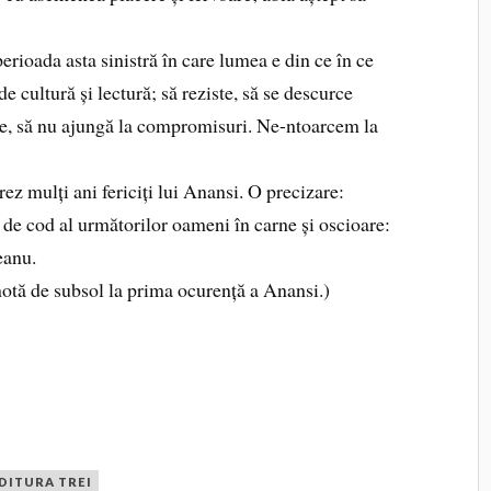
erioada asta sinistră în care lumea e din ce în ce
e cultură și lectură; să reziste, să se descurce
eze, să nu ajungă la compromisuri. Ne-ntoarcem la
rez mulți ani fericiți lui Anansi. O precizare:
e cod al următorilor oameni în carne și oscioare:
eanu.
 notă de subsol la prima ocurență a Anansi.)
DITURA TREI