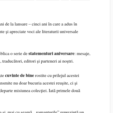
i de la lansare – cinci ani în care a adus în
 și apreciate voci ale literaturii universale
statementuri aniversare
blica o serie de
: mesaje,
 traducători, editori și parteneri ai noștri.
cuvinte de bine
ște
rostite cu prilejul acestei
nsmite nu doar bucuria acestei reușite, ci și
departe misiunea colecției. Iată primele două
ea și, mai cu seamă, „romanțurile” reprezintă un