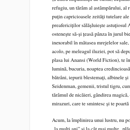
refugiu, un tărâm al astâmpărului, al 
puțin capricioasele zeități tutelare ale
preafericiților sălășluiește astuțiosul
ostenește să-și țeasă pânza în jurul bi
inexorabil în mătasea mrejelelor sale
acolo, pe meleagul iluziei, pot să depu
plasa lui Anansi (World Fiction), te în
lumină, bucuria, noaptea credincioasă ș
bătrâni, iepurii blestemați, albinele 
Seidenman, gemenii, tristul tigru, cum
tărâmul de nicăieri, gândirea magică, 
mirazuri, care te smintesc și te poart
Acum, la împlinirea unui lustru, nu po
„la mulți ani” și la cât mai multe „pl