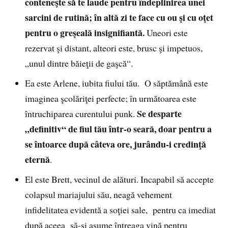
conteneşte să te laude pentru îndeplinirea unei
sarcini de rutină; în altă zi te face cu ou şi cu oţet
pentru o greşeală insignifiantă.
Uneori este
rezervat şi distant, alteori este, brusc şi impetuos,
„unul dintre băieţii de gaşcă“.
Ea este Arlene, iubita fiului tău. O săptămână este
imaginea şcolăriţei perfecte; în următoarea este
Se desparte
întruchiparea curentului punk.
„definitiv“ de fiul tău într-o seară, doar pentru a
se întoarce după câteva ore, jurându-i credinţă
eternă
.
El este Brett, vecinul de alături. Incapabil să accepte
colapsul mariajului său, neagă vehement
infidelitatea evidentă a soţiei sale, pentru ca imediat
după aceea să-şi asume întreaga vină pentru