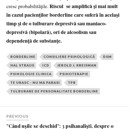
Riscul se amplifică şi mai mult
cresc probabilităţile.
în cazul pacienţilor borderline care suferă în acelaşi
timp şi de o tulburare depresivă sau maniaco-
depresivă (bipolară), ori de alcoolism sau
dependenţă de substanţe.
BORDERLINE
CONSILIERE PSIHOLOGICĂ
DSM
HAL STRAUS
ICD
JEROLD J. KREISMAN
PSIHOLOGIE CLINICA
PSIHOTERAPIE
TE URASC - NU MA PARASI
TPB
TULBURARE DE PERSONALITATE BORDERLINE
PREVIOUS
”Când ușile se deschid”: 3 psihanaliști, despre o