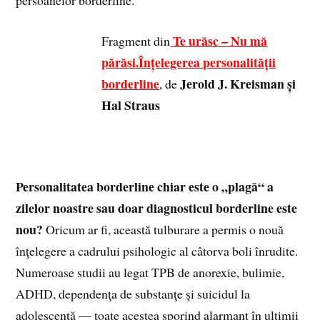
persoanelor borderline.
Te urăsc – Nu mă
Fragment din
părăsi.Înțelegerea personalității
borderline
Jerold J. Kreisman și
, de
Hal Straus
Personalitatea borderline chiar este o „plagă“ a
zilelor noastre sau doar diagnosticul borderline este
nou?
Oricum ar fi, această tulburare a permis o nouă
înţelegere a cadrului psihologic al câtorva boli înrudite.
Numeroase studii au legat TPB de anorexie, bulimie,
ADHD, dependenţa de substanţe şi suicidul la
adolescenţă — toate acestea sporind alarmant în ultimii