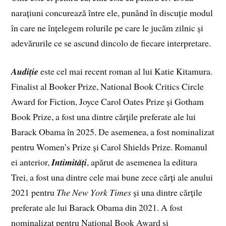
narațiuni concurează între ele, punând în discuție modul
în care ne înțelegem rolurile pe care le jucăm zilnic și
adevărurile ce se ascund dincolo de fiecare interpretare.
𝑨𝒖𝒅𝒊𝒕̦𝒊𝒆 este cel mai recent roman al lui Katie Kitamura.
Finalist al Booker Prize, National Book Critics Circle
Award for Fiction, Joyce Carol Oates Prize și Gotham
Book Prize, a fost una dintre cărțile preferate ale lui
Barack Obama în 2025. De asemenea, a fost nominalizat
pentru Women’s Prize și Carol Shields Prize. Romanul
ei anterior, 𝑰𝒏𝒕𝒊𝒎𝒊𝒕𝒂̆𝒕̦𝒊, apărut de asemenea la editura
Trei, a fost una dintre cele mai bune zece cărți ale anului
2021 pentru 𝑇ℎ𝑒 𝑁𝑒𝑤 𝑌𝑜𝑟𝑘 𝑇𝑖𝑚𝑒𝑠 și una dintre cărțile
preferate ale lui Barack Obama din 2021. A fost
nominalizat pentru National Book Award și