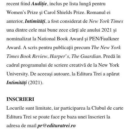
recent fiind 𝑨𝒖𝒅𝒊𝒕̦𝒊𝒆, inclus pe lista lungă pentru
Women’s Prize și Carol Shields Prize. Romanul ei
anterior, 𝑰𝒏𝒕𝒊𝒎𝒊𝒕𝒂̆𝒕̦𝒊, a fost considerat de 𝑁𝑒𝑤 𝑌𝑜𝑟𝑘 𝑇𝑖𝑚𝑒𝑠
una dintre cele mai bune zece cărți ale anului 2021 și
nominalizat la National Book Award și PEN/Faulkner
Award. A scris pentru publicații precum 𝑇ℎ𝑒 𝑁𝑒𝑤 𝑌𝑜𝑟𝑘
𝑇𝑖𝑚𝑒𝑠 𝐵𝑜𝑜𝑘 𝑅𝑒𝑣𝑖𝑒𝑤, 𝐻𝑎𝑟𝑝𝑒𝑟’𝑠, 𝑇ℎ𝑒 𝐺𝑢𝑎𝑟𝑑𝑖𝑎𝑛. Predă în
cadrul programului de scriere creativă de la New York
University. De aceeași autoare, la Editura Trei a apărut
𝑰𝒏𝒕𝒊𝒎𝒊𝒕𝒂̆𝒕̦𝒊 (2021).
𝐈̂𝐍𝐒𝐂𝐑𝐈𝐄𝐑𝐈
Locurile sunt limitate, iar participarea la Clubul de carte
Editura Trei se poate face pe baza unei înscrieri la
adresa de mail 𝒑𝒓@𝒆𝒅𝒊𝒕𝒖𝒓𝒂𝒕𝒓𝒆𝒊.𝒓𝒐