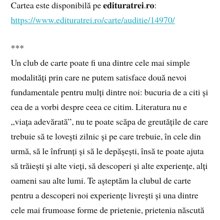
Cartea este disponibilă pe 𝐞𝐝𝐢𝐭𝐮𝐫𝐚𝐭𝐫𝐞𝐢.𝐫𝐨:
https://www.edituratrei.ro/carte/auditie/14970/
***
Un club de carte poate fi una dintre cele mai simple
modalități prin care ne putem satisface două nevoi
fundamentale pentru mulți dintre noi: bucuria de a citi și
cea de a vorbi despre ceea ce citim. Literatura nu e
„viața adevărată”, nu te poate scăpa de greutățile de care
trebuie să te lovești zilnic și pe care trebuie, în cele din
urmă, să le înfrunți și să le depășești, însă te poate ajuta
să trăiești și alte vieți, să descoperi și alte experiențe, alți
oameni sau alte lumi. Te așteptăm la clubul de carte
pentru a descoperi noi experiențe livrești și una dintre
cele mai frumoase forme de prietenie, prietenia născută