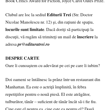
Book Critics Award for Fiction, Joyce Carol Oates Prize.
Clubul are loc la sediul 𝐄𝐝𝐢𝐭𝐮𝐫𝐢𝐢 𝐓𝐫𝐞𝐢 (Str. Doctor
Nicolae Manolescu nr. 12) și, din rațiuni de spațiu,
𝐥𝐨𝐜𝐮𝐫𝐢𝐥𝐞 𝐬𝐮𝐧𝐭 𝐥𝐢𝐦𝐢𝐭𝐚𝐭𝐞. Dacă doriți să participați la
discuții, vă rugăm să trimiteți un mail de 𝐢̂𝐧𝐬𝐜𝐫𝐢𝐞𝐫𝐞 la
adresa 𝒑𝒓@𝒆𝒅𝒊𝒕𝒖𝒓𝒂𝒕𝒓𝒆𝒊.𝒓𝒐
𝐃𝐄𝐒𝐏𝐑𝐄 𝐂𝐀𝐑𝐓𝐄
Oare îi cunoaștem cu adevărat pe cei pe care îi iubim?
Doi oameni se întâlnesc la prânz într-un restaurant din
Manhattan. Ea este o actriță împlinită, în febra
repetițiilor pentru o nouă piesă. El este atrăgător,
tulburător, tânăr – suficient de tânăr încât să-i fie fiu.
Cine este el pentru ea, cine este ea pentru el? Două