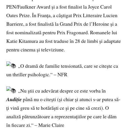
PEN/Faulkner Award și a fost finalist la Joyce Carol
Oates Prize. În Franța, a câștigat Prix Litteraire Lucien
Barriere, a fost finalistă la Grand Prix de l’Heroine și a
fost nominalizată pentru Prix Fragonard. Romanele lui
Katie Kitamura au fost traduse în 28 de limbi și adaptate
pentru cinema și televiziune.
„O dramă de familie tensionată, care se citește ca
un thriller psihologic.“ – NFR
„Nu știi cu adevărat despre ce este vorba în
𝑨𝒖𝒅𝒊𝒕̦𝒊𝒆 până nu o citești (și chiar și atunci s-ar putea să-
ți vină greu să te hotărăști ce și pe cine să crezi). O
analiză pătrunzătoare a reprezentațiilor pe care le dăm
în fiecare zi.“ – Marie Claire