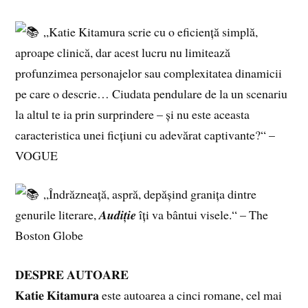
„Katie Kitamura scrie cu o eficiență simplă,
aproape clinică, dar acest lucru nu limitează
profunzimea personajelor sau complexitatea dinamicii
pe care o descrie… Ciudata pendulare de la un scenariu
la altul te ia prin surprindere – și nu este aceasta
caracteristica unei ficțiuni cu adevărat captivante?“ –
VOGUE
„Îndrăzneață, aspră, depășind granița dintre
genurile literare, 𝑨𝒖𝒅𝒊𝒕̦𝒊𝒆 îți va bântui visele.“ – The
Boston Globe
𝐃𝐄𝐒𝐏𝐑𝐄 𝐀𝐔𝐓𝐎𝐀𝐑𝐄
𝐊𝐚𝐭𝐢𝐞 𝐊𝐢𝐭𝐚𝐦𝐮𝐫𝐚 este autoarea a cinci romane, cel mai