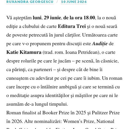
RUXANDRA GEORGESCU
10 JUNE 2026
Vă așteptăm 𝐥𝐮𝐧𝐢, 𝟐𝟗 𝐢𝐮𝐧𝐢𝐞, 𝐝𝐞 𝐥𝐚 𝐨𝐫𝐚 𝟏𝟖.𝟎𝟎, la o nouă
ediție a clubului de carte 𝐄𝐝𝐢𝐭𝐮𝐫𝐚 𝐓𝐫𝐞𝐢 și o nouă seară
de poveste petrecută în jurul cărților. Următoarea carte
pe care v-o propunem pentru discuții este 𝑨𝒖𝒅𝒊𝒕̦𝒊𝒆 de
𝐊𝐚𝐭𝐢𝐞 𝐊𝐢𝐭𝐚𝐦𝐮𝐫𝐚 (trad. rom. Ioana Petridean), o carte
despre rolurile pe care le jucăm – pe scenă, în căsnicie,
ca părinți, ca parteneri – și despre cât de bine îi
cunoaștem cu adevărat pe cei pe care îi iubim. Un roman
care începe cu o întâlnire ambiguă și care se termină cu
o meditație asupra identităților și măștilor pe care ni le
asumăm de-a lungul timpului.
Roman finalist al Booker Prize în 2025 și Pulitzer Prize
în 2026. Alte nominalizări: Women’s Prize, National