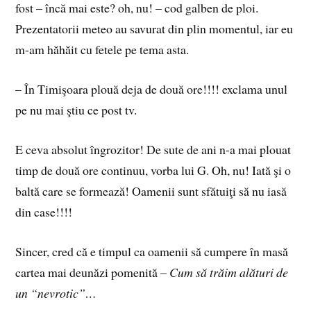
fost – încă mai este? oh, nu! – cod galben de ploi.
Prezentatorii meteo au savurat din plin momentul, iar eu
m-am hăhăit cu fetele pe tema asta.
– În Timişoara plouă deja de două ore!!!! exclama unul
pe nu mai ştiu ce post tv.
E ceva absolut îngrozitor! De sute de ani n-a mai plouat
timp de două ore continuu, vorba lui G. Oh, nu! Iată şi o
baltă care se formează! Oamenii sunt sfătuiţi să nu iasă
din case!!!!
Sincer, cred că e timpul ca oamenii să cumpere în masă
cartea mai deunăzi pomenită –
Cum să trăim alături de
un “nevrotic”…