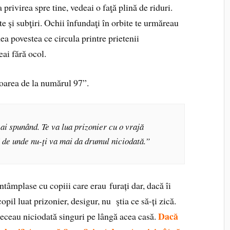
a privirea spre tine, vedeai o faţă plină de riduri.
te şi subţiri. Ochii înfundaţi în orbite te urmăreau
 povestea ce circula printre prietenii
eai fără ocol.
oarea de la numărul 97”.
eai spunând. Te va lua prizonier cu o vrajă
 de unde nu-ţi va mai da drumul niciodată.”
ntâmplase cu copiii care erau furați dar, dacă îi
pil luat prizonier, desigur, nu ştia ce să-ți zică.
Dacă
receau niciodată singuri pe lângă acea casă.