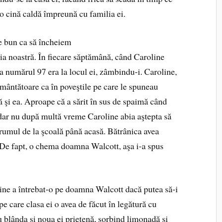
 o cină caldă împreună cu familia ei.
e bun ca să încheiem
oria noastră. În fiecare săptămână, când Caroline
la numărul 97 era la locul ei, zâmbindu-i. Caroline,
mântătoare ca în poveştile pe care le spuneau
ă şi ea. Aproape că a sărit în sus de spaimă când
 dar nu după multă vreme Caroline abia aştepta să
drumul de la şcoală până acasă. Bătrânica avea
. De fapt, o chema doamna Walcott, aşa i-a spus
line a întrebat-o pe doamna Walcott dacă putea să-i
 pe care clasa ei o avea de făcut în legătură cu
u blânda şi noua ei prietenă, sorbind limonadă şi