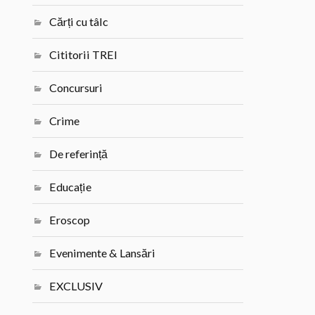
Cărți cu tâlc
Cititorii TREI
Concursuri
Crime
De referință
Educație
Eroscop
Evenimente & Lansări
EXCLUSIV