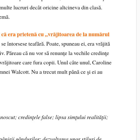
multe lucruri decât oricine altcineva din clasă.
temă.
o că era prietenă cu „vrăjitoarea de la numărul
 se întorsese teafără. Poate, spuneau ei, era vrăjită
itiv. Păreau că nu vor să renunțe la vechile credinţe
vrăjitoare care fura copii. Unul câte unul, Caroline
amnei Walcott. Nu a trecut mult până ce şi ei au
noscut; credinţele false; lipsa simţului realităţii;
pânirii gândurilor; dezvoltarea unor stiluri de