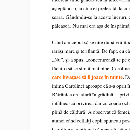
aşteptând-o, la cina ei preferată, la co
seara. Gândindu-se la aceste lucruri, 
pălească. Nu mai era aşa de înspăimâ
Când a început să se uite după vrăjitoa
iarăşi mare şi terifiantă. De fapt, cu c
„Nu”, şi-a spus, „concentrează-te pe câ
făcut-o să se simtă mai bine. Caroline 
care învăţase să îl joace în minte
. D
inima Carolinei aproape că s-a oprit în
Bătrânica era afară în grădină… privi
întâlnească privirea, dar cu coada och
plină de căldură! A observat că femei
atunci când ceilalţi copii spuneau pov
Caroline a continuat să meargă, gândin