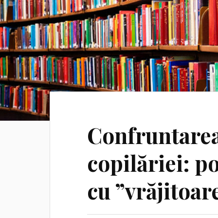
Confruntarea 
copilăriei: p
cu ”vrăjitoare