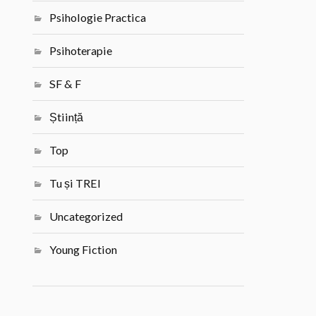
Psihologie Practica
Psihoterapie
SF & F
Știință
Top
Tu și TREI
Uncategorized
Young Fiction