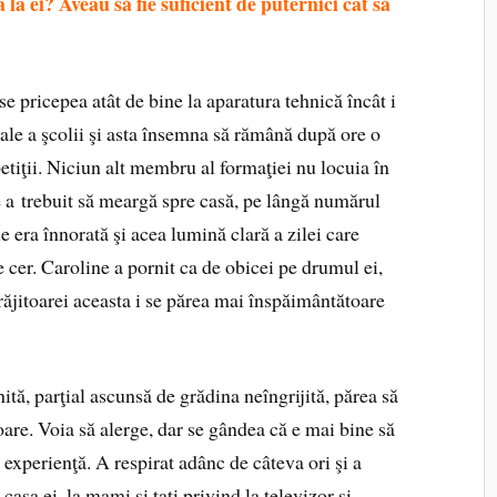
la ei? Aveau să fie suficient de puternici cât să
e pricepea atât de bine la aparatura tehnică încât i
cale a şcolii şi asta însemna să rămână după ore o
iţii. Niciun alt membru al formaţiei nu locuia în
ie a trebuit să meargă spre casă, pe lângă numărul
 era înnorată şi acea lumină clară a zilei care
e cer. Caroline a pornit ca de obicei pe drumul ei,
răjitoarei aceasta i se părea mai înspăimântătoare
ită, parţial ascunsă de grădina neîngrijită, părea să
are. Voia să alerge, dar se gândea că e mai bine să
experienţă. A respirat adânc de câteva ori şi a
casa ei, la mami şi tati privind la televizor şi