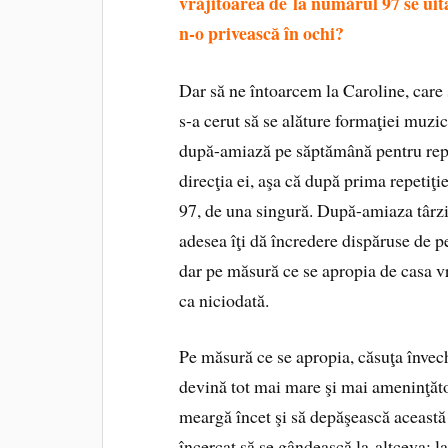
vrăjitoarea de la numărul 97 se uita 
n-o privească în ochi?
Dar să ne întoarcem la Caroline, care s
s-a cerut să se alăture formaţiei muzi
după-amiază pe săptămână pentru repet
direcţia ei, aşa că după prima repetiţ
97, de una singură. După-amiaza târzie
adesea îţi dă încredere dispăruse de p
dar pe măsură ce se apropia de casa v
ca niciodată.
Pe măsură ce se apropia, căsuţa învech
devină tot mai mare şi mai ameninţăto
meargă încet şi să depăşească această 
încercat să se gândească la altceva: la 