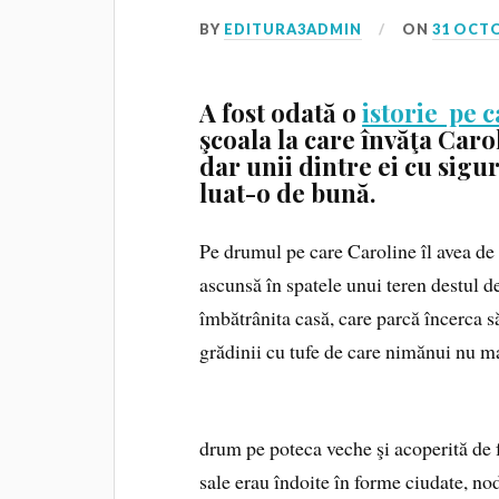
BY
EDITURA3ADMIN
ON
31 OCT
A fost odată o
istorie pe 
şcoala la care învăţa Caro
dar unii dintre ei cu sigu
luat-o de bună.
Pe drumul pe care Caroline îl avea de 
ascunsă în spatele unui teren destul de
îmbătrânita casă, care parcă încerca să
grădinii cu tufe de care nimănui nu ma
drum pe poteca veche şi acoperită de f
sale erau îndoite în forme ciudate, nodu