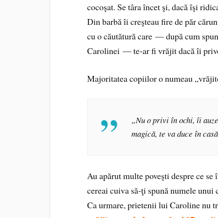
cocoşat. Se târa încet şi, dacă îşi ridic
Din barbă îi creşteau fire de păr cărun
cu o căutătură care — după cum spunea
Carolinei — te-ar fi vrăjit dacă îi priv
Majoritatea copiilor o numeau „vrăjit
„Nu o privi în ochi, îi auz
magică, te va duce în casă
Au apărut multe poveşti despre ce se î
cereai cuiva să-ţi spună numele unui co
Ca urmare, prietenii lui Caroline nu t