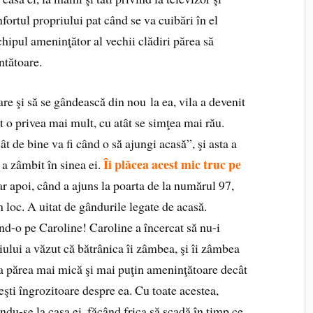
nfortul propriului pat când se va cuibări în el
chipul ameninţător al vechii clădiri părea să
ntătoare.
re şi să se gândească din nou la ea, vila a devenit
ât o privea mai mult, cu atât se simţea mai rău.
t de bine va fi când o să ajungi acasă”, şi asta a
Îi plăcea acest mic truc pe
a zâmbit în sinea ei.
ar apoi, când a ajuns la poarta de la numărul 97,
 loc. A uitat de gândurile legate de acasă.
nd-o pe Caroline! Caroline a încercat să nu-i
iului a văzut că bătrânica îi zâmbea, şi îi zâmbea
a părea mai mică şi mai puţin ameninţătoare decât
eşti îngrozitoare despre ea. Cu toate acestea,
du-se la casa ei, făcând frica să scadă în timp ce