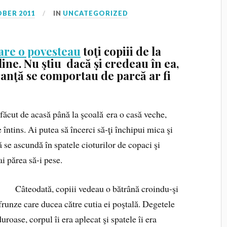
OBER 2011
IN
UNCATEGORIZED
care o povesteau
toţi copiii de la
line. Nu ştiu dacă și credeau în ea,
ranţă se comportau de parcă ar fi
făcut de acasă până la şcoală era o casă veche,
 întins. Ai putea să încerci să-ţi închipui mica şi
 se ascundă în spatele cioturilor de copaci şi
i părea să-i pese.
Câteodată, copiii vedeau o bătrână croindu-şi
runze care ducea către cutia ei poştală. Degetele
roase, corpul îi era aplecat şi spatele îi era