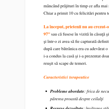
mâncând prăjituri în timp ce afla mai 
Chiar a primit 10 cu felicitări pentru 
La început, prietenii nu au crezut-
97”
sau că fusese în vizită în căsuţă şi
şi într-o zi avea să fie capturată defin
după care bătrânica era cu adevărat o 
i-a condus la casă şi i-a prezentat do
reuşit să scape de temeri.
Caracteristici terapeutice
Probleme abordate
: frica de necu
părerea proastă despre ceilalţi
Resurse dezvoltate
: învăţarea stă