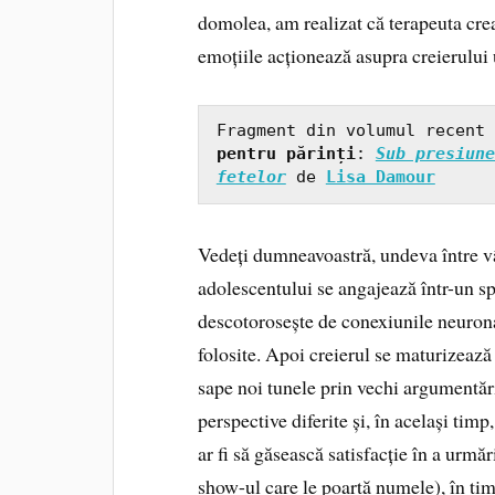
domolea, am realizat că terapeuta cre
emoțiile acționează asupra creierului
Fragment din volumul recent 
pentru părinți
:
Sub presiune
fetelor
de 
Lisa Damour
Vedeți dumneavoastră, undeva între vâr
adolescentului se angajează într-un s
descotorosește de conexiunile neurona
folosite. Apoi creierul se maturizează
sape noi tunele prin vechi argumentări
perspective diferite și, în același ti
ar fi să găsească satisfacție în a urmă
show-ul care le poartă numele), în timp