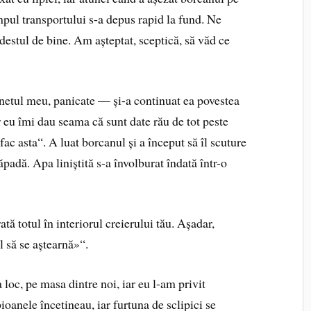
impul transportului s-a depus rapid la fund. Ne
destul de bine. Am așteptat, sceptică, să văd ce
netul meu, panicate — și-a continuat ea povestea
r eu îmi dau seama că sunt date rău de tot peste
fac asta“. A luat borcanul și a început să îl scuture
padă. Apa liniștită s-a învolburat îndată într-o
ată totul în interiorul creierului tău. Așadar,
l să se aștearnă»“.
loc, pe masa dintre noi, iar eu l-am privit
ioanele încetineau, iar furtuna de sclipici se