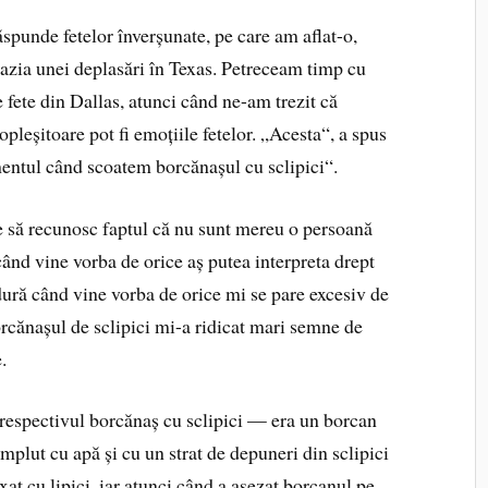
ăspunde fetelor înverșunate, pe care am aflat-o,
azia unei deplasări în Texas. Petreceam timp cu
e fete din Dallas, atunci când ne-am trezit că
pleșitoare pot fi emoțiile fetelor. „Acesta“, a spus
entul când scoatem borcănașul cu sclipici“.
ie să recunosc faptul că nu sunt mereu o persoană
 când vine vorba de orice aș putea interpreta drept
 dură când vine vorba de orice mi se pare excesiv de
rcănașul de sclipici mi-a ridicat mari semne de
.
cu respectivul borcănaș cu sclipici — era un borcan
mplut cu apă și cu un strat de depuneri din sclipici
xat cu lipici, iar atunci când a așezat borcanul pe