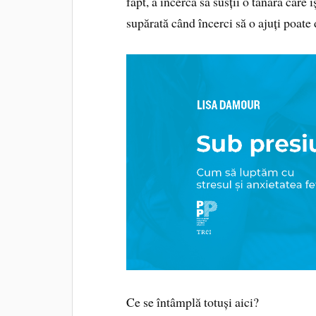
fapt, a încerca să susții o tânără care 
supărată când încerci să o ajuți poate
Ce se întâmplă totuși aici?