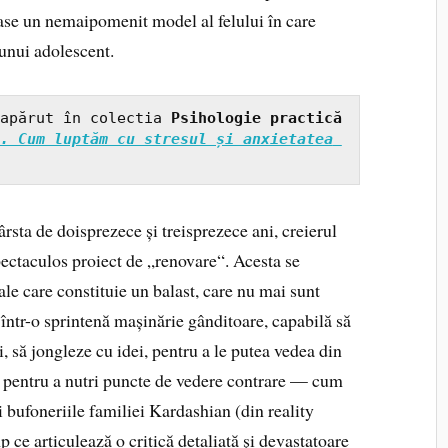
ase un nemaipomenit model al felului în care
 unui adolescent.
apărut în colectia 
Psihologie practică 
. Cum luptăm cu stresul și anxietatea 
sta de doisprezece și treisprezece ani, creierul
pectaculos proiect de „renovare“. Acesta se
le care constituie un balast, care nu mai sunt
 într-o sprintenă mașinărie gânditoare, capabilă să
, să jongleze cu idei, pentru a le putea vedea din
mp, pentru a nutri puncte de vedere contrare — cum
ri bufoneriile familiei Kardashian (din reality
 ce articulează o critică detaliată și devastatoare