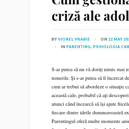
criză ale ado
BY
VIOREL VRABIE
ON
22 MAY 20
IN
PARENTING
,
PSIHOLOGIA CAR
S-ar putea să nu vă doriți nimic mai mu
temerile. Și s-ar putea să fi încercat d
cum ar trebui să abordeze o situație ca
această cale, probabil că ați descoper
atunci când încearcă să își ajute fiice
fiecare dintre ideile dumneavoastră exc
Parentingul oferă multe momente amuz