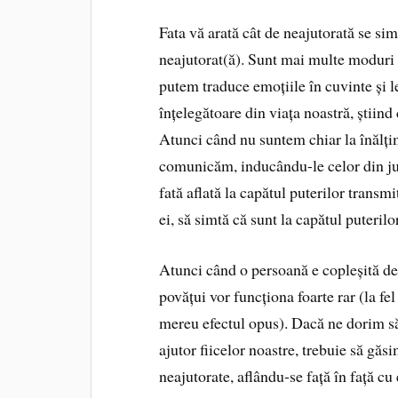
Fata vă arată cât de neajutorată se sim
neajutorat(ă). Sunt mai multe moduri d
putem traduce emoțiile în cuvinte și l
înțelegătoare din viața noastră, știin
Atunci când nu suntem chiar la înălțim
comunicăm, inducându-le celor din jur
fată aflată la capătul puterilor transmi
ei, să simtă că sunt la capătul puterilor
Atunci când o persoană e copleșită de s
povățui vor funcționa foarte rar (la f
mereu efectul opus). Dacă ne dorim să
ajutor fiicelor noastre, trebuie să gă
neajutorate, aflându-se față în față cu