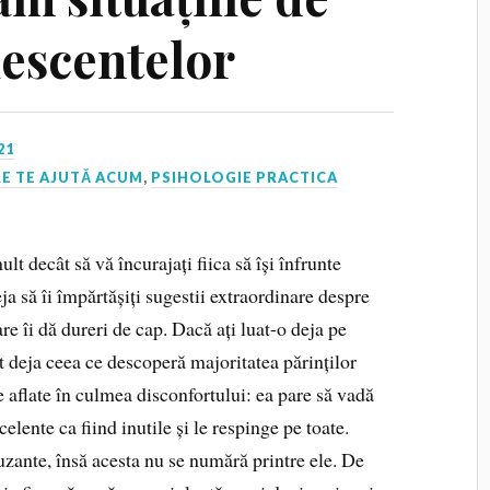
lescentelor
21
E TE AJUTĂ ACUM
,
PSIHOLOGIE PRACTICA
lt decât să vă încurajați fiica să își înfrunte
eja să îi împărtășiți sugestii extraordinare despre
re îi dă dureri de cap. Dacă ați luat-o deja pe
it deja ceea ce descoperă majoritatea părinților
le aflate în culmea disconfortului: ea pare să vadă
elente ca fiind inutile și le respinge pe toate.
ante, însă acesta nu se numără printre ele. De