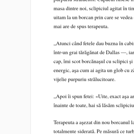
masa dintre noi, sclipiciul agitat în t
uitam la un borcan prin care se vedea 
mai are de spus terapeuta.
„Atunci când fetele dau buzna în cabi
într-un grai tărăgănat de Dallas —, ia
cap, îmi scot borcănașul cu sclipici și 
energic, așa cum ai agita un glob cu ză
vijelie purpuriu strălucitoare.
„Apoi îi spun fetei: «Uite, exact așa ar
înainte de toate, hai să lăsăm sclipiciu
Terapeuta a așezat din nou borcanul la 
totalmente siderată. Pe măsură ce turb