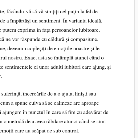
te, făcându-vă să vă simțiți cel puțin la fel de
e a împărtăși un sentiment. În varianta ideală,
e putem exprima în fața persoanelor iubitoare,
d că ne vor răspunde cu căldură și compasiune.
e, devenim copleșiți de emoțiile noastre și le
ul nostru. Exact asta se întâmplă atunci când o
te sentimentele ei unor adulți iubitori care ajung, și
.
uferință, încercările de a o ajuta, liniști sau
el cum a spune cuiva să se calmeze are aproape
 ajungem în punctul în care să fim cu adevărat de
sim o metodă de a avea răbdare atunci când se simt
 emoții care au scăpat de sub control.