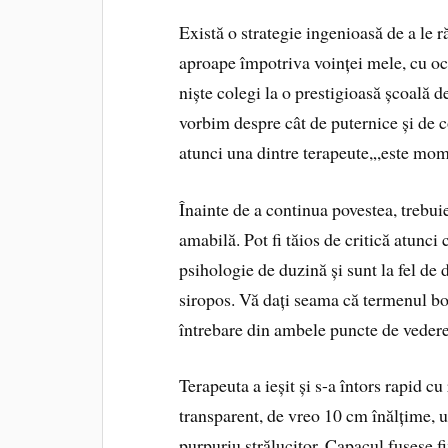
Există o strategie ingenioasă de a le r
aproape împotriva voinței mele, cu oc
niște colegi la o prestigioasă școală d
vorbim despre cât de puternice și de co
atunci una dintre terapeute,„este mom
Înainte de a continua povestea, trebu
amabilă. Pot fi tăios de critică atunci
psihologie de duzină și sunt la fel de
siropos. Vă dați seama că termenul bo
întrebare din ambele puncte de vedere
Terapeuta a ieșit și s-a întors rapid 
transparent, de vreo 10 cm înălțime, u
purpuriu strălucitor. Capacul fusese fi