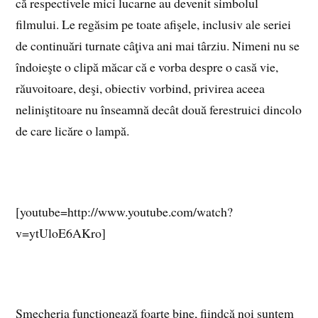
că respectivele mici lucarne au devenit simbolul
filmului. Le regăsim pe toate afişele, inclusiv ale seriei
de continuări turnate câţiva ani mai târziu. Nimeni nu se
îndoieşte o clipă măcar că e vorba despre o casă vie,
răuvoitoare, deşi, obiectiv vorbind, privirea aceea
neliniştitoare nu înseamnă decât două ferestruici dincolo
de care licăre o lampă.
[youtube=http://www.youtube.com/watch?
v=ytUloE6AKro]
Şmecheria funcţionează foarte bine, fiindcă noi suntem