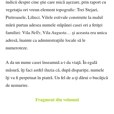
indicii despre cine ştie care mică aşezare, prin raport cu
vegetaţia ori vreun element topografic: Trei Stejari,
Pietroasele, Lilieci. Vilele estivale construite la malul
mării purtau adesea numele stăpânei casei ori a fetiţei
familiei: Vila
Nelly
, Vila
Augusta
… şi aceasta era unica
adresă, înainte ca administraţiile locale să le
numeroteze.
A da un nume casei înseamnă a‑i da viaţă. În egală
măsură, îţi faci astfel iluzia că, după dispariţie, numele
îţi va fi perpetuat în piatră. Un fel de a‑ţi dărui o bucăţică
de nemurire.
Fragment din volumul