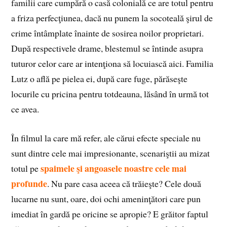
familii care cumpără o casă colonială ce are totul pentru
a friza perfecţiunea, dacă nu punem la socoteală şirul de
crime întâmplate înainte de sosirea noilor proprietari.
După respectivele drame, blestemul se întinde asupra
tuturor celor care ar intenţiona să locuiască aici. Familia
Lutz o află pe pielea ei, după care fuge, părăseşte
locurile cu pricina pentru totdeauna, lăsând în urmă tot
ce avea.
În filmul la care mă refer, ale cărui efecte speciale nu
sunt dintre cele mai impresionante, scenariştii au mizat
spaimele şi angoasele noastre cele mai
totul pe
profunde
. Nu pare casa aceea că trăieşte? Cele două
lucarne nu sunt, oare, doi ochi ameninţători care pun
imediat în gardă pe oricine se apropie? E grăitor faptul