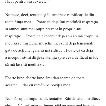
făcut pentru așa ceva etc.“
Numesc, deci, tentația și îi urmăresc ramificațiile din
toată ființa mea… Poate că deja îmi modifică respirația
și atunci sunt mai puțin prezent în propria-mi
respirație… Poate că a început deja să-i spună corpului
meu să se miște, iar mușchii mei sunt deja tensionați,
gata de acțiune, gata să mă ridice… Poate că ea deja
a început să-mi dirijeze atenția spre ceva de făcut în loc
să mă lase să meditez…
Foarte bine, foarte bine, îmi dau seama de toate
acestea… dar eu rămân pe poziția mea!
Nu mă supun impulsului, tentației. Rămân aici, meditez,
simt… Cât privește acțiunea, văd eu ceva mai încolo…