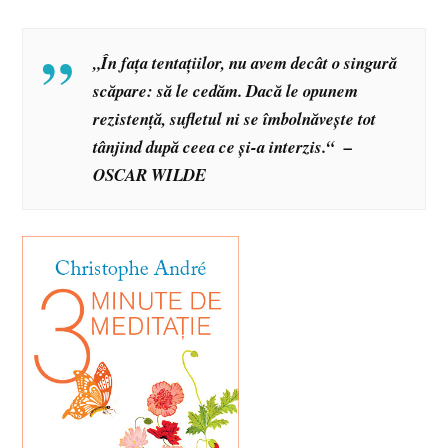
„În fața tentațiilor, nu avem decât o singură
scăpare: să le cedăm. Dacă le opunem
rezistență, sufletul ni se îmbolnăvește tot
tânjind după ceea ce și-a interzis.“ –
OSCAR WILDE