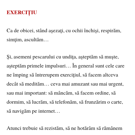
EXERCIȚIU
Ca de obicei, stând așezați, cu ochii închiși, respirăm,
simțim, ascultăm…
Și, asemeni pescarului cu undița, așteptăm să muște,
așteptăm primele impulsuri… În general sunt cele care
ne împing să întrerupem exercițiul, să facem altceva
decât să medităm… ceva mai amuzant sau mai urgent,
sau mai important: să mâncăm, să facem ordine, să
dormim, să lucrăm, să telefonăm, să frunzărim o carte,
să navigăm pe internet…
Atunci trebuie să rezistăm, să ne hotărâm să rămânem