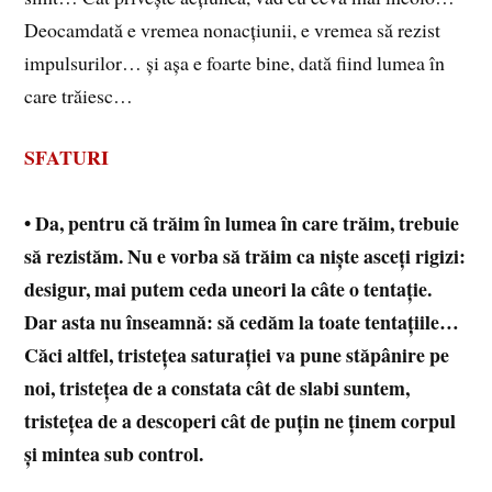
Deocamdată e vremea nonacțiunii, e vremea să rezist
impulsurilor… și așa e foarte bine, dată fiind lumea în
care trăiesc…
SFATURI
• Da, pentru că trăim în lumea în care trăim, trebuie
să rezistăm. Nu e vorba să trăim ca niște asceți rigizi:
desigur, mai putem ceda uneori la câte o tentație.
Dar asta nu înseamnă: să cedăm la toate tentațiile…
Căci altfel, tristețea saturației va pune stăpânire pe
noi, tristețea de a constata cât de slabi suntem,
tristețea de a descoperi cât de puțin ne ținem corpul
și mintea sub control.