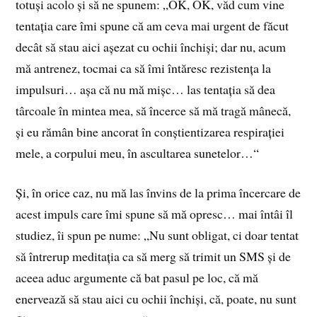
totuși acolo și să ne spunem: „OK, OK, văd cum vine
tentația care îmi spune că am ceva mai urgent de făcut
decât să stau aici așezat cu ochii închiși; dar nu, acum
mă antrenez, tocmai ca să îmi întăresc rezistența la
impulsuri… așa că nu mă mișc… las tentația să dea
târcoale în mintea mea, să încerce să mă tragă mânecă,
și eu rămân bine ancorat în conștientizarea respirației
mele, a corpului meu, în ascultarea sunetelor…“
Și, în orice caz, nu mă las învins de la prima încercare de
acest impuls care îmi spune să mă opresc… mai întâi îl
studiez, îi spun pe nume: „Nu sunt obligat, ci doar tentat
să întrerup meditația ca să merg să trimit un SMS și de
aceea aduc argumente că bat pasul pe loc, că mă
enervează să stau aici cu ochii închiși, că, poate, nu sunt