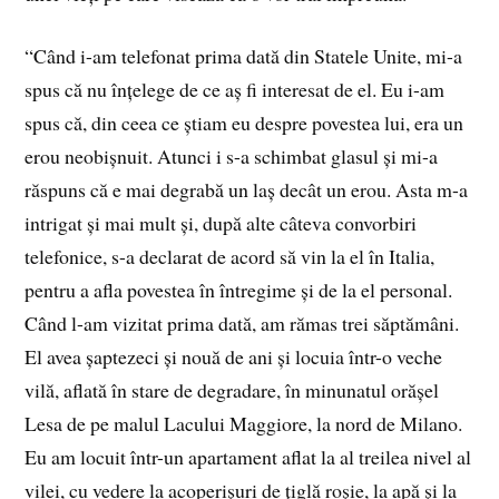
“Când i-am telefonat prima dată din Statele Unite, mi-a
spus că nu înțelege de ce aș fi interesat de el. Eu i-am
spus că, din ceea ce știam eu despre povestea lui, era un
erou neobișnuit. Atunci i s-a schimbat glasul și mi-a
răspuns că e mai degrabă un laș decât un erou. Asta m-a
intrigat și mai mult și, după alte câteva convorbiri
telefonice, s-a declarat de acord să vin la el în Italia,
pentru a afla povestea în întregime și de la el personal.
Când l-am vizitat prima dată, am rămas trei săptămâni.
El avea șaptezeci și nouă de ani și locuia într-o veche
vilă, aflată în stare de degradare, în minunatul orășel
Lesa de pe malul Lacului Maggiore, la nord de Milano.
Eu am locuit într-un apartament aflat la al treilea nivel al
vilei, cu vedere la acoperișuri de țiglă roșie, la apă și la