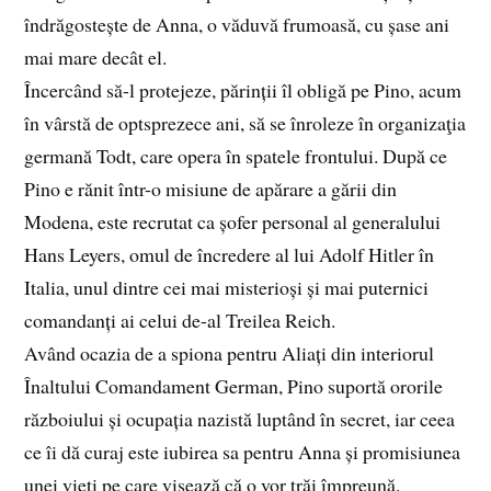
îndrăgostește de Anna, o văduvă frumoasă, cu șase ani
mai mare decât el.
Încercând să-l protejeze, părinții îl obligă pe Pino, acum
în vârstă de optsprezece ani, să se înroleze în organizaţia
germană Todt, care opera în spatele frontului. După ce
Pino e rănit într-o misiune de apărare a gării din
Modena, este recrutat ca șofer personal al generalului
Hans Leyers, omul de încredere al lui Adolf Hitler în
Italia, unul dintre cei mai misterioși și mai puternici
comandanți ai celui de-al Treilea Reich.
Având ocazia de a spiona pentru Aliați din interiorul
Înaltului Comandament German, Pino suportă ororile
războiului și ocupația nazistă luptând în secret, iar ceea
ce îi dă curaj este iubirea sa pentru Anna și promisiunea
unei vieți pe care visează că o vor trăi împreună.