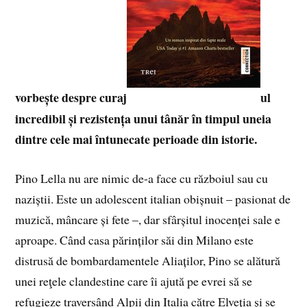
vorbește despre curaj
ul
incredibil și rezistența unui tânăr în timpul uneia
dintre cele mai întunecate perioade din istorie.
Pino Lella nu are nimic de-a face cu războiul sau cu
naziștii. Este un adolescent italian obișnuit – pasionat de
muzică, mâncare și fete –, dar sfârșitul inocenței sale e
aproape. Când casa părinților săi din Milano este
distrusă de bombardamentele Aliaților, Pino se alătură
unei reţele clandestine care îi ajută pe evrei să se
refugieze traversând Alpii din Italia către Elveția și se