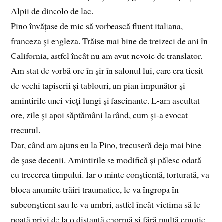
Alpii de dincolo de lac.
Pino învățase de mic să vorbească fluent italiana,
franceza și engleza. Trăise mai bine de treizeci de ani în
California, astfel încât nu am avut nevoie de translator.
Am stat de vorbă ore în șir în salonul lui, care era ticsit
de vechi tapiserii și tablouri, un pian impunător și
amintirile unei vieți lungi și fascinante. L-am ascultat
ore, zile și apoi săptămâni la rând, cum și-a evocat
trecutul.
Dar, când am ajuns eu la Pino, trecuseră deja mai bine
de șase decenii. Amintirile se modifică și pălesc odată
cu trecerea timpului. Iar o minte conștientă, torturată, va
bloca anumite trăiri traumatice, le va îngropa în
subconștient sau le va umbri, astfel încât victima să le
poată privi de la o distanță enormă și fără multă emoție.