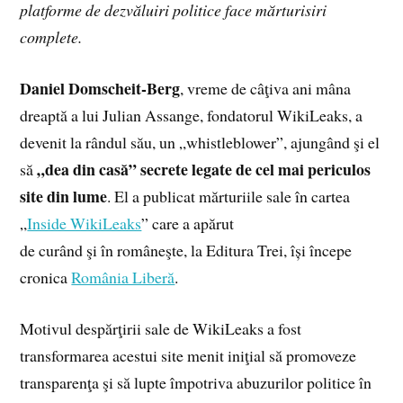
platforme de dezvăluiri politice face mărturisiri
complete.
Daniel Domscheit-Berg
, vreme de câţiva ani mâna
dreaptă a lui Julian Assange, fondatorul WikiLeaks, a
devenit la rândul său, un „whistleblower”, ajungând şi el
„dea din casă” secrete legate de cel mai periculos
să
site din lume
. El a publicat mărturiile sale în cartea
„
Inside WikiLeaks
” care a apărut
de curând şi în româneşte, la Editura Trei, își începe
cronica
România Liberă
.
Motivul des­părţirii sale de WikiLeaks a fost
transformarea acestui site menit iniţial să promoveze
transparenţa şi să lupte împotriva abuzurilor politice în