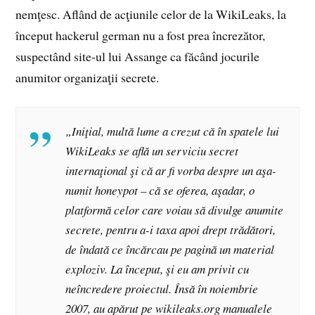
nemţesc. Aflând de acţiunile celor de la WikiLeaks, la
început hackerul german nu a fost prea încrezător,
suspectând site-ul lui Assange ca făcând jocurile
anumitor organizaţii secrete.
„Iniţial, multă lume a crezut că în spatele lui
WikiLeaks se află un serviciu secret
internaţional şi că ar fi vorba despre un aşa-
numit honeypot – că se oferea, aşadar, o
platformă celor care voiau să divulge anumite
secrete, pentru a-i taxa apoi drept trădători,
de îndată ce încărcau pe pagină un material
exploziv. La început, şi eu am privit cu
neîncredere proiectul. Însă în noiembrie
2007, au apărut pe wikileaks.org manualele