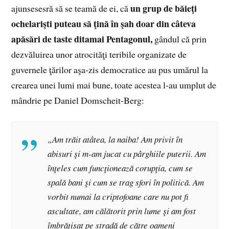
un grup de băieţi
ajunsesesră să se teamă de ei, că
ochelarişti puteau să ţină în şah doar din câteva
apăsări de taste ditamai Pentagonul,
gândul că prin
dezvăluirea unor atrocităţi teribile organizate de
guvernele ţărilor aşa-zis democratice au pus umărul la
crearea unei lumi mai bune, toate acestea l-au umplut de
mândrie pe Dani­el Domscheit-Berg:
„Am trăit atâtea, la naiba! Am privit în
abisuri şi m-am jucat cu pârghiile puterii. Am
înţeles cum funcţionează corupţia, cum se
spală bani şi cum se trag sfori în politică. Am
vorbit numai la criptofoane care nu pot fi
ascultate, am călătorit prin lume şi am fost
îmbrăţişat pe stradă de către oameni