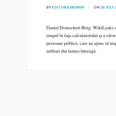
BY
EDITURA3ADMIN
ON
26 JULY 
Daniel Domscheit-Berg: WikiLeaks a fă
timpul în faţa calculatorului şi a căror
persoane publice, care au ajuns să insp
militari din lumea întreagă.