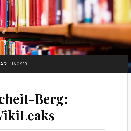
TAG:
HACKERI
cheit-Berg:
WikiLeaks