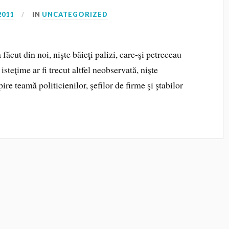
2011
IN
UNCATEGORIZED
cut din noi, nişte băieţi palizi, care-şi petreceau
 isteţime ar fi trecut altfel neobservată, nişte
ire teamă politicienilor, şefilor de firme şi ştabilor