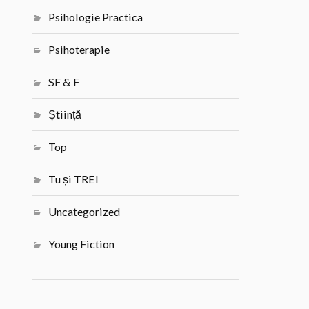
Psihologie Practica
Psihoterapie
SF & F
Știință
Top
Tu și TREI
Uncategorized
Young Fiction