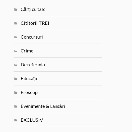
Cărți cu tâlc
Cititorii TREI
Concursuri
Crime
De referință
Educație
Eroscop
Evenimente & Lansări
EXCLUSIV