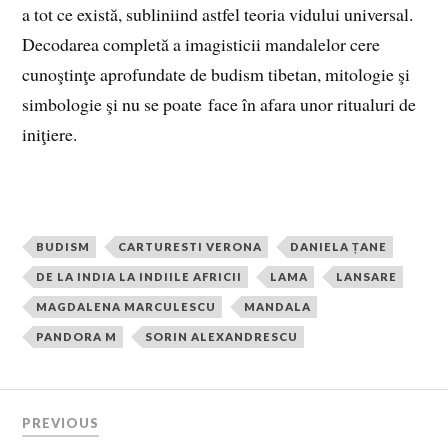
a tot ce există, subliniind astfel teoria vidului universal.
Decodarea completă a imagisticii mandalelor cere
cunoştinţe aprofundate de budism tibetan, mitologie şi
simbologie şi nu se poate face în afara unor ritualuri de
iniţiere.
BUDISM
CARTURESTI VERONA
DANIELA ȚANE
DE LA INDIA LA INDIILE AFRICII
LAMA
LANSARE
MAGDALENA MARCULESCU
MANDALA
PANDORA M
SORIN ALEXANDRESCU
PREVIOUS