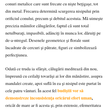
conuri metalice care sunt frecate cu nişte beţigaşe, tot
din metal. Frecarea determină scurgerea nisipului prin
orificiul conului, precum şi debitul acestuia. Mă uimeşte
precizia mâinilor călugărilor, faptul că sunt total
netulburaţi, impasibili, adânciţi în munca lor, dăruiţi pe
de‑a‑ntregul. Desenele geometrice şi florale sunt
încadrate de cercuri şi pătrate, figuri ce simbolizează
perfecţiunea.
Odată ce truda ia sfârşit, călugării meditează din nou,
împreună cu ceilalţi tovarăşi ai lor din mănăstire, asupra
mandalei create, apoi suflă în ea şi nisipul este purtat în
budiştii vor să
cele patru vânturi. În acest fel
demonstreze inconsistenţa oricărui efort uman
,
oricât de mare ar fi acesta şi, prin extensie, efemeritatea