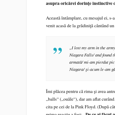
asupra oricărei dorinţe instinctive
Această întâmplare, cu mesajul ei, s-a
venit acasă de la grădiniţă cântând un
„I lost my arm in the army/
Niagara Falls/ and found
t
armată/ mi-am pierdut pic
Niagara/ şi-acum le-am găs
Îmi plăcea pentru că rima şi avea ant
„balls“ („ouăle“), dar am aflat curând
cita pe cei de la Pink Floyd. (După câ
„De ce ai făcut 
prima reacţie a fost: