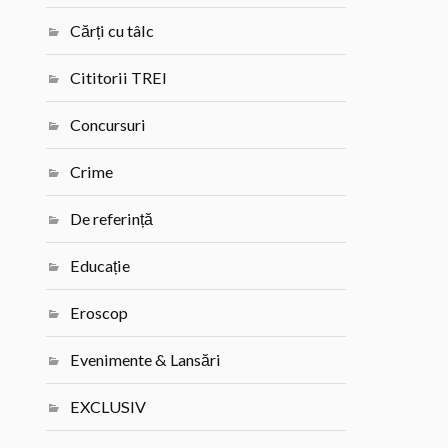
Cărți cu tâlc
Cititorii TREI
Concursuri
Crime
De referință
Educație
Eroscop
Evenimente & Lansări
EXCLUSIV