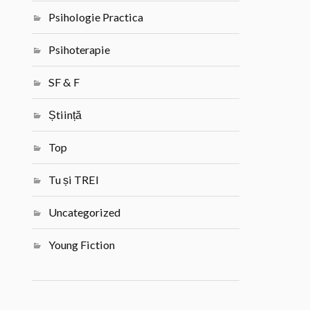
Psihologie Practica
Psihoterapie
SF & F
Știință
Top
Tu și TREI
Uncategorized
Young Fiction