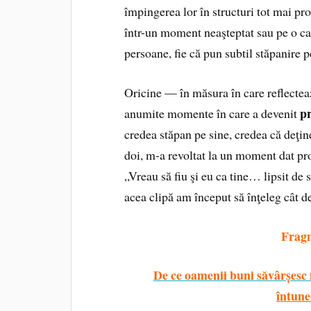
împingerea lor în structuri tot mai pro
într-un moment neaşteptat sau pe o cal
persoane, fie că pun subtil stăpanire p
Oricine — în măsura în care reflecteaz
p
anumite momente în care a devenit
credea stăpan pe sine, credea că deţin
doi, m-a revoltat la un moment dat pro
„Vreau să fiu şi eu ca tine… lipsit d
acea clipă am început să înţeleg cât 
Frag
De ce oamenii buni săvârșesc 
întune