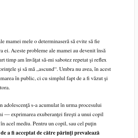
ale mamei mele o determinaseră să evite să fie
pra ei. Aceste probleme ale mamei au devenit însă
curt timp am învăţat să-mi sabotez repetat şi reflex
orinţele şi să mă „ascund“. Umbra nu avea, în acest
marea în public, ci cu simplul fapt de a fi văzut şi
tora.
in adolescenţă s-a acumulat în urma procesului
mi — exprimarea exuberanţei fireşti a unui copil
 în acel mediu. Pentru un copil, sau cel puţin
 de a fi acceptat de către părinţi prevalează