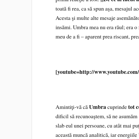
toată fi rea, ca să spun aşa, mesajul a
Acesta şi multe alte mesaje asemănă
insămi. Umbra mea nu era răul; era o f
meu de a fi – aparent prea riscant, pre
[youtube=http://www.youtube.c
Umbra
tot 
Amintiţi-vă că
cuprinde
dificil să recunoaştem, să ne asumăm 
slab eul unei persoane, cu atât mai pu
această muncă analitică, iar energiile