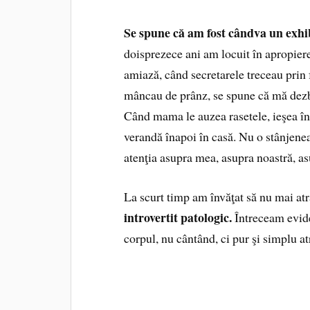
Se spune că am fost cândva un exhib
doisprezece ani am locuit în apropier
amiază, când secretarele treceau prin 
mâncau de prânz, se spune că mă dezbr
Când mama le auzea rasetele, ieşea în 
verandă înapoi în casă. Nu o stânjenea
atenţia asupra mea, asupra noastră, as
La scurt timp am învăţat să nu mai at
introvertit patologic.
Întreceam evid
corpul, nu cântând, ci pur şi simplu a