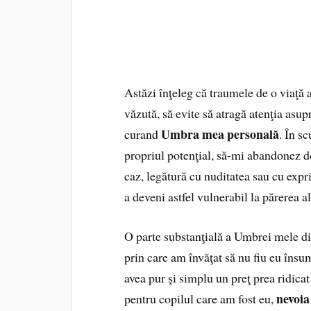
Astăzi înţeleg că traumele de o viaţă 
văzută, să evite să atragă atenţia asu
Umbra mea personală
curand
. În s
propriul potenţial, să-mi abandonez d
caz, legătură cu nuditatea sau cu expri
a deveni astfel vulnerabil la părerea al
O parte substanţială a Umbrei mele d
prin care am învăţat să nu fiu eu însu
avea pur şi simplu un preţ prea ridicat
nevoia
pentru copilul care am fost eu,