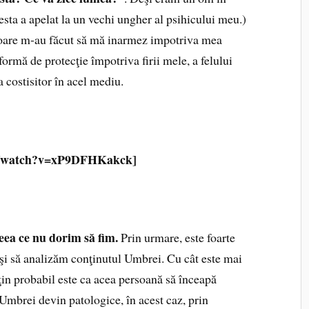
cesta a apelat la un vechi ungher al psihicului meu.)
toare m-au făcut să mă inarmez impotriva mea
ormă de protecţie împotriva firii mele, a felului
a costisitor în acel mediu.
om/watch?v=xP9DFHKakck]
ceea ce nu dorim să fim
.
Prin urmare, este foarte
şi să analizăm conţinutul Umbrei. Cu cât este mai
ţin probabil este ca acea persoană să înceapă
 Umbrei devin patologice, în acest caz, prin