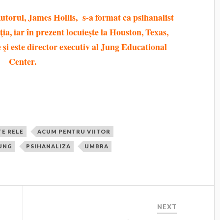
utorul, James Hollis, s-a format ca psihanalist
ţia, iar în prezent locuieşte la Houston, Texas,
 şi este director executiv al Jung Educational
Center.
TE RELE
ACUM PENTRU VIITOR
UNG
PSIHANALIZA
UMBRA
NEXT