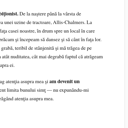
iţionist.
De la naştere până la vârsta de
ea unei uzine de tractoare, Allis-Chalmers. La
faţa casei noastre, în drum spre un local în care
ăcam şi începeam să dansez şi să cânt în faţa lor.
grabă, teribil de stânjenită şi mă trăgea de pe
 atât nuditatea, cât mai degrabă faptul că atrăgeam
upra ei.
am devenit un
rag atenţia asupra mea şi
ent limita bunului simţ — nu expunându-mi
trăgând atenţia asupra mea.