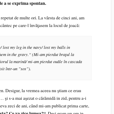
 de a se exprima spontan.
 repetat de multe ori. La vârsta de cinci ani, am
 cântec pe care-l învăţasem la locul de joacă:
 lost my leg in the navy/ lost my balls in
hem in the gravy.“ (Mi-am pierdut braţul la
iorul la marină/ mi-am pierdut ouăle în cascada
it într-un ”sos”).
ren. Desigur, la vremea aceea nu ştiam ce erau
… şi s-a mai aşezat o cărămidă in zid, pentru a-i
teva zeci de ani, când mi-am publicat prima carte,
asta? Ce va zice lumea?“
. Deşi eram un om in