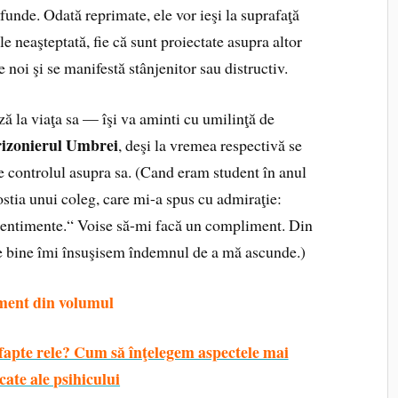
funde. Odată reprimate, ele vor ieşi la suprafaţă
e neaşteptată, fie că sunt proiectate asupra altor
e noi şi se manifestă stânjenitor sau distructiv.
ă la viaţa sa — îşi va aminti cu umilinţă de
rizonierul Umbrei
, deşi la vremea respectivă se
e controlul asupra sa. (Cand eram student în anul
stia unui coleg, care mi-a spus cu admiraţie:
e sentimente.“ Voise să-mi facă un compliment. Din
de bine îmi însuşisem îndemnul de a mă ascunde.)
ment din volumul
fapte rele? Cum să înţelegem aspectele mai
cate ale psihicului