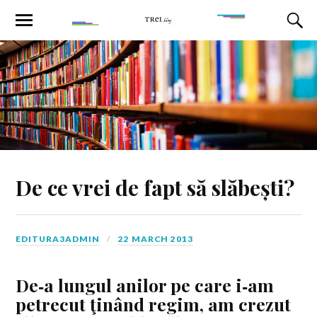
De ce vrei de fapt să slăbești?
EDITURA3ADMIN
22 MARCH 2013
De‑a lungul anilor pe care i‑am
petrecut ţinând regim, am crezut