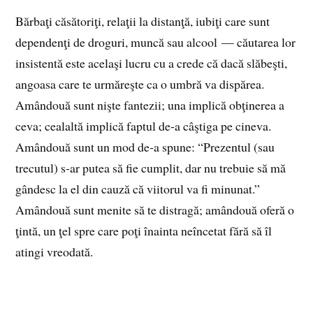
Bărbaţi căsătoriţi, relaţii la distanţă, iubiţi care sunt
dependenţi de droguri, muncă sau alcool — căutarea lor
insistentă este acelaşi lucru cu a crede că dacă slăbeşti,
angoasa care te urmăreşte ca o umbră va dispărea.
Amândouă sunt nişte fantezii; una implică obţinerea a
ceva; cealaltă implică faptul de‑a câştiga pe cineva.
Amândouă sunt un mod de‑a spune: “Prezentul (sau
trecutul) s‑ar putea să fie cumplit, dar nu trebuie să mă
gândesc la el din cauză că viitorul va fi minunat.”
Amândouă sunt menite să te distragă; amândouă oferă o
ţintă, un ţel spre care poţi înainta neîncetat fără să îl
atingi vreodată.