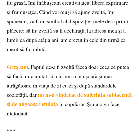
fiu grasă, îmi înăbuşeam creativitatea, libera exprimare
şi frumuseţea. Când voi reuşi să ajung zveltă, îmi
spuneam, va fi un simbol al dispoziţiei mele de‑a primi
plăcere; să fiu zveltă va fi declaraţia la adresa mea și a
lumii că după atâţia ani, am crezut în cele din urmă că
merit să fiu iubită.
Greşeam
.
Faptul de‑a fi zveltă făcea doar ceea ce putea
să facă: m‑a ajutat să mă simt mai uşoară şi mai
atrăgătoare în viaţa de zi cu zi şi după standardele
nu m‑a vindecat de suferinţa subiacentă
societăţii, dar
şi de angoasa refulată
în copilărie. Şi nu o va face
niciodată.
***