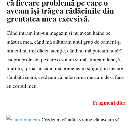
că fiecare problemă pe care o
aveam îşi trăgea rădăcinile din
greutatea mea excesivă.
Când intram într‑un magazin şi nu aveau haine pe
măsura mea, când mă alăturam unui grup de oameni şi
nimeni nu îmi dădea atenţie, când nu mă puteam hotărî
asupra profesiei pe care o voiam şi mă simţeam leneşă,
inutilă şi proastă, când mă pomeneam singură în fiecare
sâmbătă seară, credeam că nefericirea mea are de‑a face
cu corpul meu.
Fragment din:
Credeam că atâta vreme cât aveam să