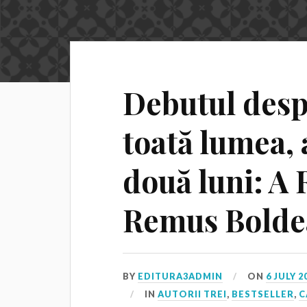
Debutul desp
toată lumea, a
două luni: A 
Remus Bolde
BY
EDITURA3ADMIN
ON
6 JULY 2
IN
AUTORII TREI
,
BESTSELLER
,
C