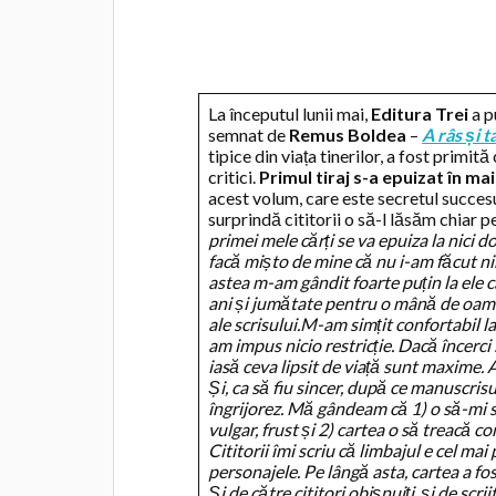
La începutul lunii mai,
Editura Trei
a p
semnat de
Remus Boldea
–
A râs și t
tipice din viața tinerilor, a fost primit
critici.
Primul tiraj s-a epuizat în ma
acest volum, care este secretul succesu
surprindă cititorii o să-l lăsăm chiar 
primei mele cărți se va epuiza la nici dou
facă mișto de mine că nu i-am făcut ni
astea m-am gândit foarte puțin la ele c
ani și jumătate pentru o mână de oamen
ale scrisului.
M-am simțit confortabil la
am impus nicio restricție. Dacă încerci 
iasă ceva lipsit de viață sunt maxime. 
Și, ca să fiu sincer, după ce manuscris
îngrijorez. Mă gândeam că 1) o să-mi sa
vulgar, frust și 2) cartea o să treacă 
Cititorii îmi scriu că limbajul e cel ma
personajele. Pe lângă asta, cartea a fos
Și de către cititori obișnuiți, și de scri