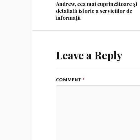
Andrew, cea mai cuprinzătoare și
detaliată istorie a serviciilor de
informații
Leave a Reply
COMMENT
*