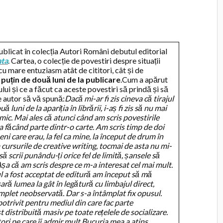
ublicat în colecția Autori Români debutul editorial
ata
. Cartea, o colecție de povestiri despre situații
ă cu mare entuziasm atât de cititori, cât și de
i puțin de două luni de la publicare
.Cum a apărut
lui și ce a făcut ca aceste povestiri să prindă și să
pe autor să vă spună:
Dacă mi-ar fi zis cineva că tirajul
ă luni de la apariția în librării, i-aș fi zis să nu mai
mic. Mai ales că atunci când am scris povestirile
a făcând parte dintr-o carte. Am scris timp de doi
i care erau, la fel ca mine, la început de drum în
 cursurile de creative writing, tocmai de asta nu mi-
să scrii punându-ți orice fel de limită, șansele să
Așa că am scris despre ce m-a interesat cel mai mult.
ul a fost acceptat de editură am început să mă
ră lumea la gât în legătură cu limbajul direct,
complet neobservată. Dar s-a întâmplat fix opusul.
i potrivit pentru mediul din care fac parte
t distribuită masiv pe toate rețelele de socializare.
itori pe care îi admir mult.
Bucuria mea a atins