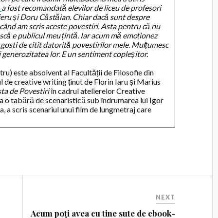
a
a fost recomandată elevilor de liceu de profesori
eru și Doru Căstăian. Chiar dacă sunt despre
 când am scris aceste povestiri. Asta pentru că nu
ească e publicul meu țintă. Iar acum mă emoționez
gosti de citit datorită povestirilor mele. Mulțumesc
i generozitatea lor. E un sentiment copleșitor.
ru) este absolvent al Facultății de Filosofie din
l de creative writing ținut de Florin Iaru și Marius
ta de Povestiri
în cadrul atelierelor Creative
la o tabără de scenaristică sub îndrumarea lui Igor
 a scris scenariul unui film de lungmetraj care
NEXT
Acum poți avea cu tine sute de ebook-