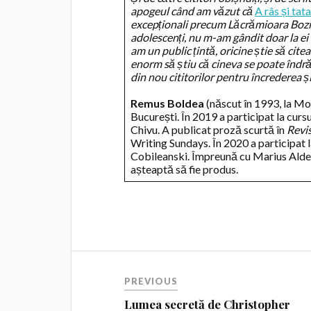
apogeul când am văzut că
A râs și tat
excepționali precum Lăcrămioara Bozi
adolescenți, nu m-am gândit doar la ei
am un public țintă, oricine știe să cit
enorm să știu că cineva se poate îndră
din nou cititorilor pentru încrederea ș
Remus Boldea
(născut în 1993, la Mot
București. În 2019 a participat la cursu
Chivu. A publicat proză scurtă în
Revis
Writing Sundays. În 2020 a participat 
Cobileanski. Împreună cu Marius Aldea,
așteaptă să fie produs.
PREVIOUS
Lumea secretă de Christopher