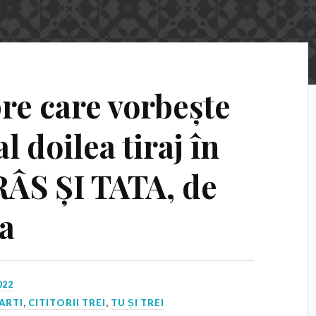
re care vorbește
l doilea tiraj în
RÂS ȘI TATA, de
a
022
ARTI
,
CITITORII TREI
,
TU ȘI TREI