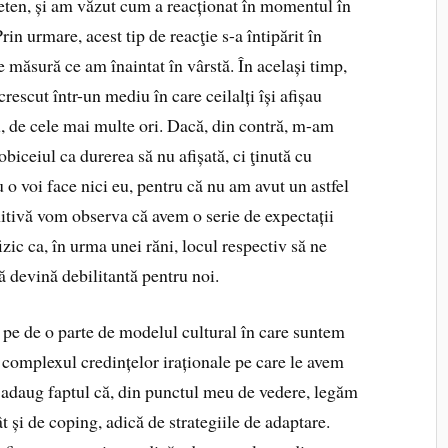
ieten, și am văzut cum a reacționat în momentul în
 Prin urmare, acest tip de reacţie s-a întipărit în
e măsură ce am înaintat în vârstă. În același timp,
escut într-un mediu în care ceilalți își afișau
u, de cele mai multe ori. Dacă, din contră, m-am
obiceiul ca durerea să nu afișată, ci ţinută cu
u o voi face nici eu, pentru că nu am avut un astfel
itivă vom observa că avem o serie de expectații
izic ca, în urma unei răni, locul respectiv să ne
ă devină debilitantă pentru noi.
 pe de o parte de modelul cultural în care suntem
e complexul credințelor iraționale pe care le avem
i adaug faptul că, din punctul meu de vedere, legăm
ât și de coping, adică de strategiile de adaptare.