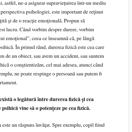
și, astfel, ne-a asigurat supraviețuirea într-un mediu
 perspectiva psihologiei, este important de reţinut
ită şi de o reacție emoțională. Propun să
st lucru. Când vorbim despre durere, vorbim
ului emoțional”, ceea ce înseamnă că, pe lângă
sihică. În primul rând, durerea fizică este cea care
im de un obiect, sau avem un accident, sau suntem
sihică o conştientizăm, cel mai adesea, atunci când
xemplu, ne poate respinge o persoană sau putem fi
rtament.
xistă o legătură între durerea fizică și cea
 psihică vine să o potențeze pe cea fizică.
este un răspuns învățat. Spre exemplu, copil fiind