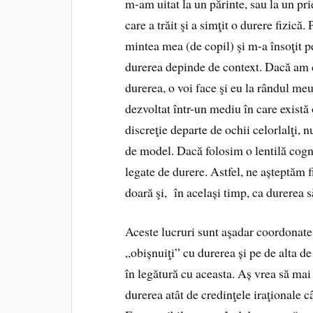
m-am uitat la un părinte, sau la un pr
care a trăit şi a simţit o durere fizică.
mintea mea (de copil) şi m-a însoţit p
durerea depinde de context. Dacă am cr
durerea, o voi face şi eu la rândul me
dezvoltat într-un mediu în care există 
discreţie departe de ochii celorlalţi, n
de model. Dacă folosim o lentilă cogn
legate de durere. Astfel, ne așteptăm f
doară şi, în același timp, ca durerea s
Aceste lucruri sunt aşadar coordonate
„obișnuiţi” cu durerea și pe de alta d
în legătură cu aceasta. Aș vrea să ma
durerea atât de credinţele iraţionale c