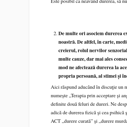
Este posibil ca neavând durerea, să nu
De multe ori asociem durerea exc
noastră. De altfel, în carte, medi
creierul, rolul nervilor senzorial
multe cauze, dar mai ales conseci
mod ne afectează durerea la acest
propria persoană, al stimei și în
Aici răspund aducând în discuţie un mo
numește „Terapia prin acceptare și a
definite două feluri de dureri. Ne de
adică de durerea fizică şi cea psihică
ACT „durere curată” și „durere murdar