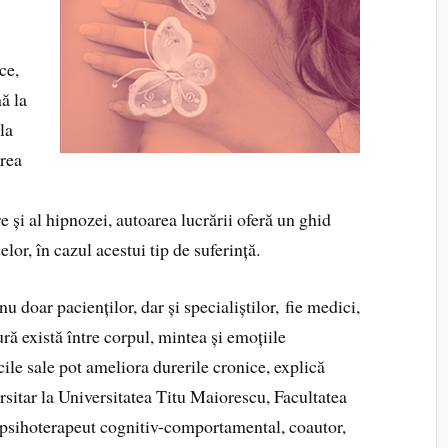
ce,
ă la
la
area
re și al hipnozei, autoarea lucrării oferă un ghid
lor, în cazul acestui tip de suferință.
nu doar pacienților, dar și specialiștilor, fie medici,
ră există între corpul, mintea și emoțiile
icile sale pot ameliora durerile cronice, explică
ersitar la Universitatea Titu Maiorescu, Facultatea
i psihoterapeut cognitiv-comportamental, coautor,