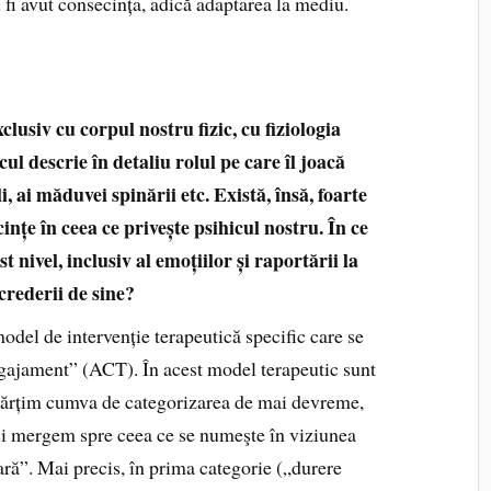
 fi avut consecința, adică adaptarea la mediu.
lusiv cu corpul nostru fizic, cu fiziologia
cul descrie în detaliu rolul pe care îl joacă
i, ai măduvei spinării etc. Există, însă, foarte
nțe în ceea ce privește psihicul nostru. În ce
 nivel, inclusiv al emoțiilor și raportării la
crederii de sine?
del de intervenție terapeutică specific care se
ngajament” (ACT). În acest model terapeutic sunt
spărțim cumva de categorizarea de mai devreme,
 și mergem spre ceea ce se numeşte în viziunea
ă”. Mai precis, în prima categorie („durere