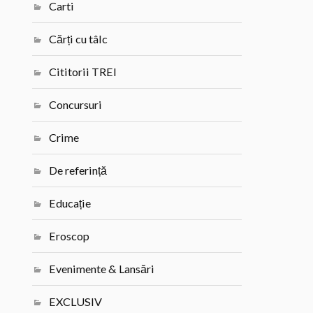
Carti
Cărți cu tâlc
Cititorii TREI
Concursuri
Crime
De referință
Educație
Eroscop
Evenimente & Lansări
EXCLUSIV