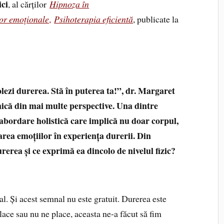
ici
, al cărților
Hipnoza în
lor emoționale
,
Psihoterapia eficientă
, publicate la
olezi durerea. Stă în puterea ta!”, dr. Margaret
ică din mai multe perspective. Una dintre
o abordare holistică care implică nu doar corpul,
narea emoțiilor în experiența durerii. Din
rerea și ce exprimă ea dincolo de nivelul fizic?
al. Și acest semnal nu este gratuit. Durerea este
lace sau nu ne place, aceasta ne-a făcut să fim