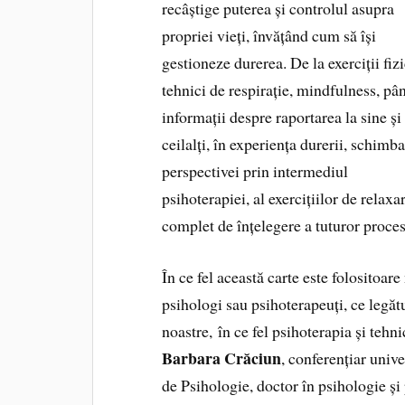
recâștige puterea și controlul asupra
propriei vieți, învățând cum să își
gestioneze durerea. De la exerciții fizi
tehnici de respirație, mindfulness, pân
informații despre raportarea la sine și 
ceilalți, în experiența durerii, schimb
perspectivei prin intermediul
psihoterapiei, al exercițiilor de relaxa
complet de înțelegere a tuturor procese
În ce fel această carte este folositoare 
psihologi sau psihoterapeuți, ce legătu
noastre, în ce fel psihoterapia și tehn
Barbara Crăciun
, conferențiar univ
de Psihologie, doctor în psihologie ș