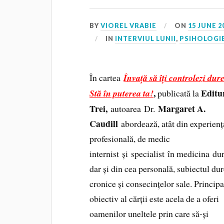
BY
VIOREL VRABIE
ON
15 JUNE 2
IN
INTERVIUL LUNII
,
PSIHOLOGI
În cartea
Învață să îți controlezi dur
,
Editu
Stă în puterea ta!
publicată la
Trei,
Margaret A.
autoarea Dr.
Caudill
abordează, atât din experienț
profesională, de medic
internist și specialist în medicina dur
dar și din cea personală, subiectul dur
cronice și consecințelor sale. Principa
obiectiv al cărții este acela de a oferi
oamenilor uneltele prin care să-și