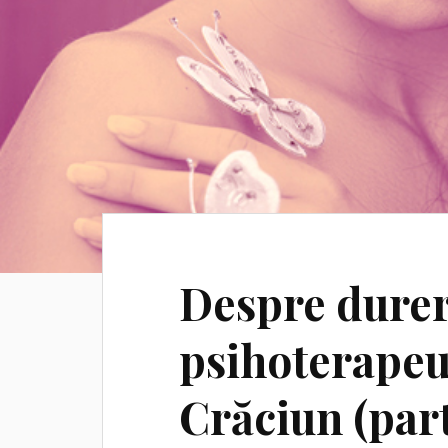
Despre durer
psihoterapeu
Crăciun (part