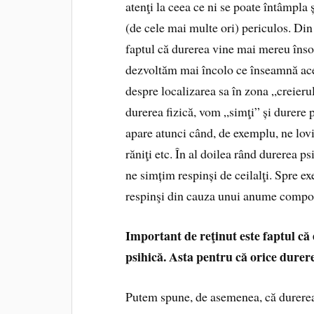
atenţi la ceea ce ni se poate întâmpla 
(de cele mai multe ori) periculos. Din
faptul că durerea vine mai mereu însoț
dezvoltăm mai încolo ce înseamnă ace
despre localizarea sa în zona „creier
durerea fizică, vom „simţi” și durere p
apare atunci când, de exemplu, ne lov
răniţi etc. În al doilea rând durerea p
ne simțim respinși de ceilalţi. Spre e
respinşi din cauza unui anume compo
Important de reţinut este faptul că e
psihică. Asta pentru că orice durere
Putem spune, de asemenea, că durerea 