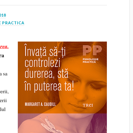
018
E PRACTICA
erea.
ra
a sa
erii,
erii
lul