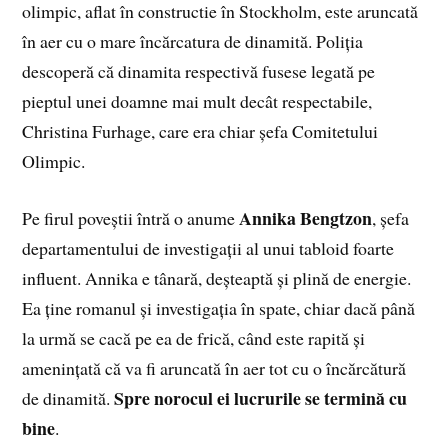
olimpic, aflat în constructie în Stockholm, este aruncată
în aer cu o mare încărcatura de dinamită. Poliția
descoperă că dinamita respectivă fusese legată pe
pieptul unei doamne mai mult decât respec­tabile,
Christina Furhage, care era chiar șefa Comitetului
Olimpic.
Annika Bengtzon
Pe firul poveștii întră o anume
, șefa
departamentului de investigații al unui tabloid foarte
influent. Annika e tânară, deșteaptă și plină de energie.
Ea ține romanul și investigația în spate, chiar dacă până
la urmă se cacă pe ea de frică, când este rapită și
amenințată că va fi aruncată în aer tot cu o încărcătură
Spre norocul ei lucrurile se termină cu
de dinamită.
bine
.