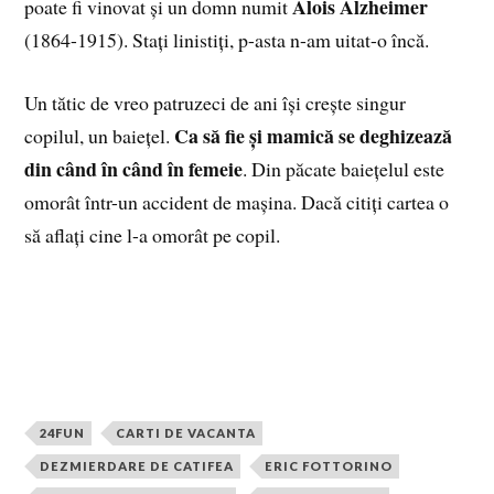
Alois Alzheimer
poate fi vinovat și un domn numit
(1864-1915). Stați linistiți, p-asta n-am uitat-o încă.
Un tătic de vreo patruzeci de ani își crește singur
Ca să fie și mamică se deghizează
copilul, un baiețel.
din când în când în femeie
. Din păcate baiețelul este
omorât într-un accident de mașina. Dacă citiți cartea o
să aflați cine l-a omorât pe copil.
24FUN
CARTI DE VACANTA
DEZMIERDARE DE CATIFEA
ERIC FOTTORINO