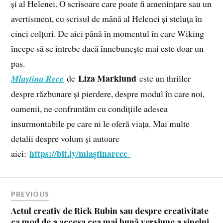
și al Helenei. O scrisoare care poate fi amenințare sau un
avertisment, cu scrisul de mână al Helenei și steluța în
cinci colțuri. De aici până în momentul în care Wiking
începe să se întrebe dacă înnebunește mai este doar un
pas.
Liza Marklund
Mlaștina Rece
de
este un thriller
despre răzbunare și pierdere, despre modul în care noi,
oamenii, ne confruntăm cu condițiile adesea
insurmontabile pe care ni le oferă viața. Mai multe
detalii despre volum și autoare
https://bit.ly/mlaștinarece
aici:
PREVIOUS
Actul creativ de Rick Rubin sau despre creativitate
ca mod de a accesa cea mai bună versiune a sinelui