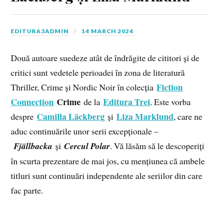
EDITURA3ADMIN
14 MARCH 2024
Două autoare suedeze atât de îndrăgite de cititori și de
critici sunt vedetele perioadei în zona de literatură
Fiction
Thriller, Crime și Nordic Noir în colecția
Connection
Crime
Editura Trei
de la
. Este vorba
Camilla Läckberg
Liza Marklund
despre
și
, care ne
aduc continuările unor serii excepționale –
Fjällbacka
și
Cercul Polar
. Vă lăsăm să le descoperiți
în scurta prezentare de mai jos, cu mențiunea că ambele
titluri sunt continuări independente ale seriilor din care
fac parte.