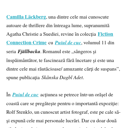
Camilla Läckberg
, una dintre cele mai cunoscute
autoare de thrillere din întreaga lume, supranumită
Fiction
Agatha Christie a Suediei, revine în colecția
Connection Crime
cu
Puiul de cuc
, volumul 11 din
seria
Fjällbacka
. Romanul este „sângeros și
înspăimântător, te fascinează fără încetare și este una
dintre cele mai răutăcioase/ amuzante cărți de suspans”,
spune publicația
Skånska Dagbl Adet
.
În
Puiul de cuc
acțiunea se petrece într-un orășel de
coastă care se pregătește pentru o importantă expoziție:
Rolf Stenklo, un cunoscut artist fotograf, este pe cale să-
și expună cele mai personale lucrări. Dar cu doar două