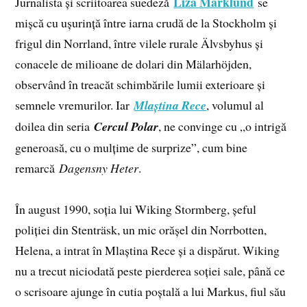
Liza Marklund
Jurnalista și scriitoarea suedeză
se
mișcă cu ușurință între iarna crudă de la Stockholm și
frigul din Norrland, între vilele rurale Älvsbyhus și
conacele de milioane de dolari din Mälarhöjden,
observând în treacăt schimbările lumii exterioare și
semnele vremurilor. Iar
Mlaștina Rece
, volumul al
doilea din seria
Cercul Polar
, ne convinge cu „o intrigă
generoasă, cu o mulțime de surprize”, cum bine
remarcă
Dagensny Heter
.
În august 1990, soția lui Wiking Stormberg, șeful
poliției din Stenträsk, un mic orășel din Norrbotten,
Helena, a intrat în Mlaștina Rece și a dispărut. Wiking
nu a trecut niciodată peste pierderea soției sale, până ce
o scrisoare ajunge în cutia poștală a lui Markus, fiul său