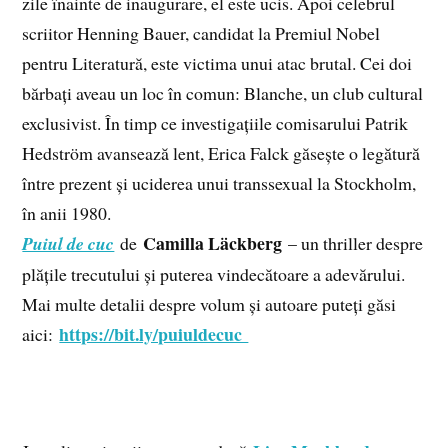
zile înainte de inaugurare, el este ucis. Apoi celebrul
scriitor Henning Bauer, candidat la Premiul Nobel
pentru Literatură, este victima unui atac brutal. Cei doi
bărbați aveau un loc în comun: Blanche, un club cultural
exclusivist. În timp ce investigațiile comisarului Patrik
Hedström avansează lent, Erica Falck găsește o legătură
între prezent și uciderea unui transsexual la Stockholm,
în anii 1980.
Camilla Läckberg
Puiul de cuc
de
– un thriller despre
plățile trecutului și puterea vindecătoare a adevărului.
Mai multe detalii despre volum și autoare puteți găsi
https://bit.ly/puiuldecuc
aici: