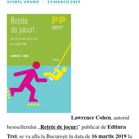
VIOREL VRABIE
13 MARCH 2019
Lawrence Cohen
, autorul
Rețete de jocur
Editura
bestsellerului „
i
” publicat de
Trei
16 martie 2019
, se va afla la București în data de
la