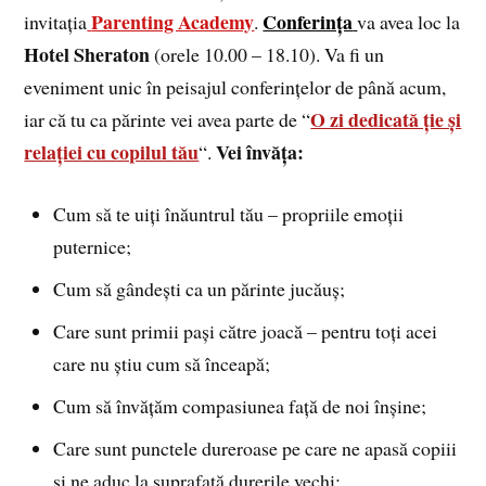
Parenting Academy
Conferința
invitația
.
va avea loc la
Hotel Sheraton
(orele 10.00 – 18.10). Va fi un
eveniment unic în peisajul conferințelor de până acum,
O zi dedicată ție și
iar că tu ca părinte vei avea parte de “
relației cu copilul tău
Vei învăța:
“.
Cum să te uiți înăuntrul tău – propriile emoții
puternice;
Cum să gândești ca un părinte jucăuș;
Care sunt primii pași către joacă – pentru toți acei
care nu știu cum să înceapă;
Cum să învățăm compasiunea față de noi înșine;
Care sunt punctele dureroase pe care ne apasă copiii
și ne aduc la suprafață durerile vechi;