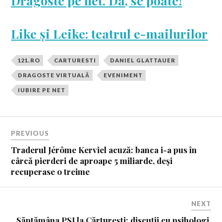
Dragoste pe net. Da, se poate!
Like și Leike: teatrul e-mailurilor
121.RO
CARTURESTI
DANIEL GLATTAUER
DRAGOSTE VIRTUALĂ
EVENIMENT
IUBIRE PE NET
PREVIOUS
Traderul Jérôme Kerviel acuză: banca i-a pus în
cârcă pierderi de aproape 5 miliarde, deși
recuperase o treime
NEXT
Săptămâna PSI la Cărturești: discuții cu psihologi,