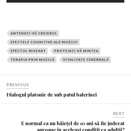
ANTENAȚI-VĂ CREIERUL
EFECTELE COGNITIVE ALE MUZICII
EFECTUL MOZART
PROTEJAȚI-VĂ MINTEA
TERAPIA PRIN MUZICĂ
VITALITATE CEREBRALĂ
PREVIOUS
Dialogul platonic de sub patul balerinei
NEXT
E normal ca un băiețel de 10 ani să fie judecat
aproape în aceleași condiții ca adulții?