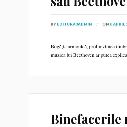
sau Beethove
BY
EDITURA3ADMIN
ON
8 APRIL 
Bogăţia armonică, profunzimea timbrul
muzica lui Beethoven ar putea explica 
Binefacerile 