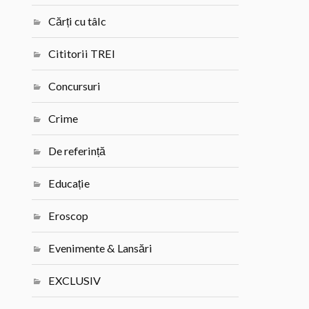
Cărți cu tâlc
Cititorii TREI
Concursuri
Crime
De referință
Educație
Eroscop
Evenimente & Lansări
EXCLUSIV