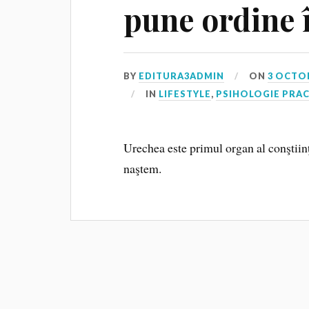
pune ordine î
BY
EDITURA3ADMIN
ON
3 OCTO
IN
LIFESTYLE
,
PSIHOLOGIE PRA
Urechea este primul organ al conştiinţ
naştem.