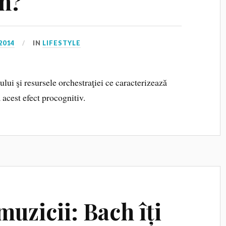
n?
2014
IN
LIFESTYLE
ui şi resursele orchestraţiei ce caracterizează
acest efect procognitiv.
muzicii: Bach îți