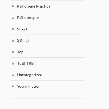
Psihologie Practica
Psihoterapie
SF & F
Știință
Top
Tu și TREI
Uncategorized
Young Fiction