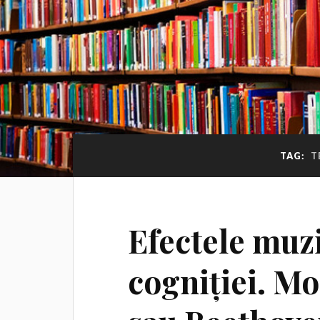
TAG:
T
Efectele muzi
cogniției. Mo