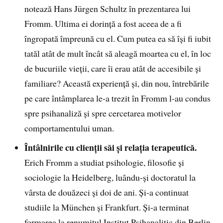
notează Hans Jürgen Schultz în prezentarea lui
Fromm. Ultima ei dorință a fost aceea de a fi
îngropată împreună cu el. Cum putea ea să își fi iubit
tatăl atât de mult încât să aleagă moartea cu el, în loc
de bucuriile vieții, care îi erau atât de accesibile și
familiare? Această experiență și, din nou, întrebările
pe care întâmplarea le-a trezit în Fromm l-au condus
spre psihanaliză și spre cercetarea motivelor
comportamentului uman.
Întâlnirile cu clienții săi și relația terapeutică.
Erich Fromm a studiat psihologie, filosofie și
sociologie la Heidelberg, luându-și doctoratul la
vârsta de douăzeci și doi de ani. Și-a continuat
studiile la München și Frankfurt. Și-a terminat
formarea la renumitul Institut Psihanalitic din Berlin