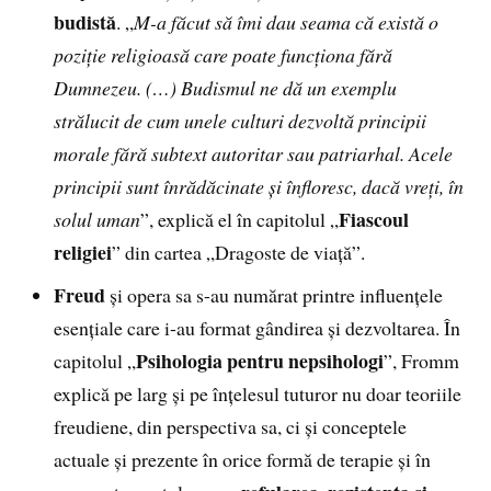
budistă
. „
M-a făcut să îmi dau seama că există o
poziție religioasă care poate funcționa fără
Dumnezeu. (…)
Budismul ne dă un exemplu
strălucit de cum unele culturi dezvoltă principii
morale fără subtext autoritar sau patriarhal. Acele
principii sunt înrădăcinate și înfloresc, dacă vreți, în
Fiascoul
solul uman
”, explică el în capitolul „
religiei
” din cartea „Dragoste de viață”.
Freud
și opera sa s-au numărat printre influențele
esențiale care i-au format gândirea și dezvoltarea. În
Psihologia pentru nepsihologi
capitolul „
”, Fromm
explică pe larg și pe înțelesul tuturor nu doar teoriile
freudiene, din perspectiva sa, ci și conceptele
actuale și prezente în orice formă de terapie și în