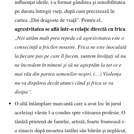
influențat ideile, i-a format gândirea și sensibilitatea
pe durata întregii vieți, după cum precizează în
cartea „Din dragoste de viață”. Pentru el,
agresivitatea se află într-o relație directă cu frica
.
„
Noi uităm mult prea repede că agresivitatea este o
consecință a fricilor noastre. Frica ne este inoculată
la fiecare pas pe care îl facem, suntem învățați să nu
ne încredem în nimeni și să ne așteptăm la tot ce e
mai rău din partea semenilor noștri. (…) Violența
nu va dispărea decât atunci când și frica se va
disipa”.
O altă întâmplare marcantă care a avut loc în jurul
aceleiași vârste l-a condus spre viitoarea profesie. O
tânără prietenă de familie, artistă, foarte frumoasă s-
a sinucis după moartea tatălui său bătrân și neplăcut,