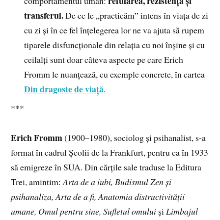
refularea, rezistența și
comportamentul uman:
transferul.
De ce le „practicăm” intens în viața de zi
cu zi și în ce fel înțelegerea lor ne va ajuta să rupem
tiparele disfuncționale din relația cu noi înșine și cu
ceilalți sunt doar câteva aspecte pe care Erich
Fromm le nuanțează, cu exemple concrete, în cartea
Din dragoste de viață
.
***
Erich Fromm
(1900–1980), sociolog și psihanalist, s-a
format în cadrul Școlii de la Frankfurt, pentru ca în 1933
să emigreze în SUA. Din cărțile sale traduse la Editura
Trei, amintim:
Arta de a iubi, Budismul Zen și
psihanaliza, Arta de a fi, Anatomia distructivității
umane, Omul pentru sine, Sufletul omului
și
Limbajul