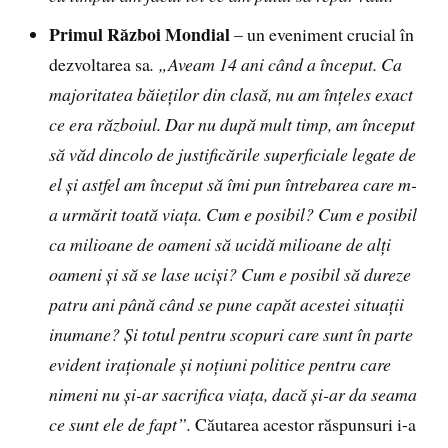
Primul Război Mondial
– un eveniment crucial în
dezvoltarea sa
. „Aveam 14 ani când a început. Ca
majoritatea băieților din clasă, nu am înțeles exact
ce era războiul. Dar nu după mult timp, am început
să văd dincolo de justificările superficiale legate de
el și astfel am început să îmi pun întrebarea care m-
a urmărit toată viața. Cum e posibil? Cum e posibil
ca milioane de oameni să ucidă milioane de alți
oameni și să se lase uciși?
Cum e posibil să dureze
patru ani până când se pune capăt acestei situații
inumane? Și totul pentru scopuri care sunt în parte
evident iraționale și noțiuni politice pentru care
nimeni nu și-ar sacrifica viața, dacă și-ar da seama
ce sunt ele de fapt”.
Căutarea acestor răspunsuri i-a