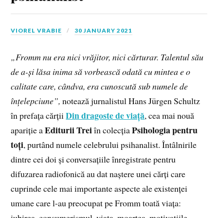
VIOREL VRABIE
30 JANUARY 2021
„Fromm nu era nici vrăjitor, nici cărturar. Talentul său
de a-și lăsa inima să vorbească odată cu mintea e o
calitate care, cândva, era cunoscută sub numele de
înțelepciune”,
notează jurnalistul Hans Jürgen Schultz
Din dragoste de viață
în prefața cărții
, cea mai nouă
Editurii Trei
Psihologia pentru
apariție a
în colecția
toți
, purtând numele celebrului psihanalist. Întâlnirile
dintre cei doi și conversațiile înregistrate pentru
difuzarea radiofonică au dat naștere unei cărți care
cuprinde cele mai importante aspecte ale existenței
umane care l-au preocupat pe Fromm toată viața:
iubirea, consumerismul, viața, moartea, motivațiile