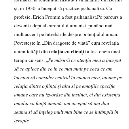
și, în 1930, a început să practice psihanaliza. Ca
profesie, Erich Fromm a fost psihanalist.Pe parcurs a
devenit adept al curentului umanist, punând mai
mult accent pe întrebările despre potențialul uman.
Povestește în „Din dragoste de viață” cum revelația
relația cu clienții
autenticității din
a fost cheia unei
terapii cu sens. „
Pe măsură ce atenția mea a început
să se aplece din ce în ce mai mult pe ceea ce am
început să consider central în munca mea, anume pe
relația dintre o ființă și alta și pe emoțiile specific
umane care nu izvorăsc din instinct, ci din existența
omului ca ființă umană, am început să îmi dau
seama și să înțeleg mult mai bine ce se întâmplă în
terapie.”