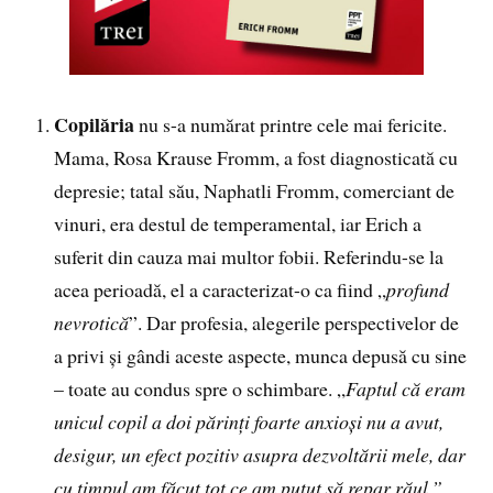
Copilăria
nu s-a numărat printre cele mai fericite.
Mama, Rosa Krause Fromm, a fost diagnosticată cu
depresie; tatal său, Naphatli Fromm, comerciant de
vinuri, era destul de temperamental, iar Erich a
suferit din cauza mai multor fobii. Referindu-se la
acea perioadă, el a caracterizat-o ca fiind „
profund
nevrotică
”. Dar profesia, alegerile perspectivelor de
a privi și gândi aceste aspecte, munca depusă cu sine
– toate au condus spre o schimbare. „
Faptul că eram
unicul copil a doi părinți foarte anxioși nu a avut,
desigur, un efect pozitiv asupra dezvoltării mele, dar
cu timpul am făcut tot ce am putut să repar răul.”