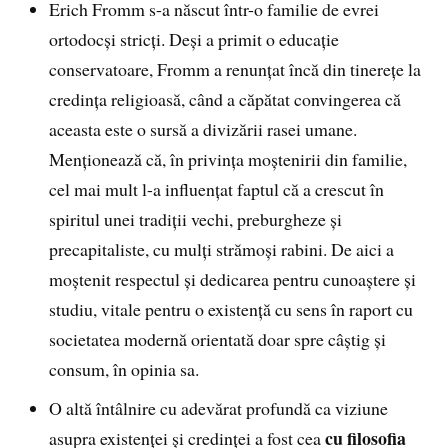
Erich Fromm s-a născut într-o familie de evrei
ortodocși stricți. Deși a primit o educație
conservatoare, Fromm a renunțat încă din tinerețe la
credința religioasă, când a căpătat convingerea că
aceasta este o sursă a divizării rasei umane.
Menționează că, în privința moștenirii din familie,
cel mai mult l-a influențat faptul că a crescut în
spiritul unei tradiții vechi, preburgheze și
precapitaliste, cu mulți strămoși rabini. De aici a
moștenit respectul și dedicarea pentru cunoaștere și
studiu, vitale pentru o existență cu sens în raport cu
societatea modernă orientată doar spre câștig și
consum, în opinia sa.
O altă întâlnire cu adevărat profundă ca viziune
cu filosofia
asupra existenței și credinței a fost cea