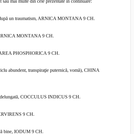
t sau mai multe din cele prezentate în continuare:
 sau după un traumatism, ARNICA MONTANA 9 CH.
diac, ARNICA MONTANA 9 CH.
 CALCAREA PHOSPHORICA 9 CH.
 ciclu abundent, transpiraţie puternică, vomă), CHINA
e îndelungată, COCCULUS INDICUS 9 CH.
PERVIRENS 9 CH.
âncă bine, IODUM 9 CH.