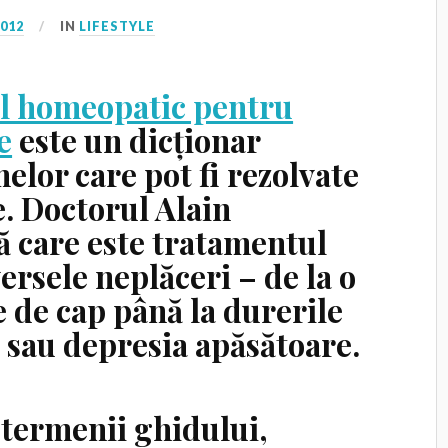
2012
IN
LIFESTYLE
l homeopatic pentru
e
este un dicționar
elor care pot fi rezolvate
. Doctorul Alain
ță care este tratamentul
ersele neplăceri – de la o
e de cap până la durerile
e sau depresia apăsătoare.
 termenii ghidului,