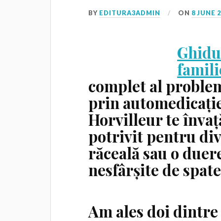
BY
EDITURA3ADMIN
ON
8 JUNE 
Ghidu
famili
complet al problem
prin automedicație
Horvilleur te înva
potrivit pentru div
răceală sau o duer
nesfârșite de spat
Am ales doi dintre