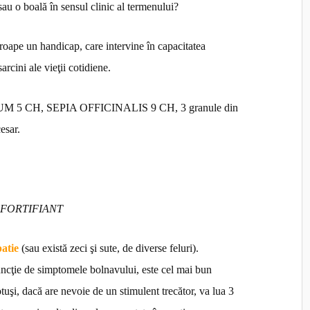
 sau o boală în sensul clinic al termenului?
proape un handicap, care intervine în capacitatea
rcini ale vieţii cotidiene.
 5 CH, SEPIA OFFICINALIS 9 CH, 3 granule din
cesar.
FORTIFIANT
patie
(sau există zeci şi sute, de diverse feluri).
uncţie de simptomele bolnavului, este cel mai bun
otuşi, dacă are nevoie de un stimulent trecător, va lua 3