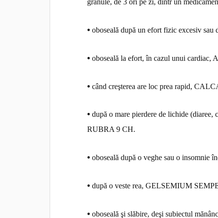
granule, de 3 ori pe zi, dintr un medicamen
•
oboseală după un efort fizic excesiv
•
oboseală la efort, în cazul unui car
•
când creşterea are loc prea rapid,
•
după o mare pierdere de lichide (diaree,
RUBRA 9 CH.
•
oboseală după o veghe sau o insomni
•
după o veste rea, GELSEMIUM SEM
•
oboseală şi slăbire, deşi subiectul măn