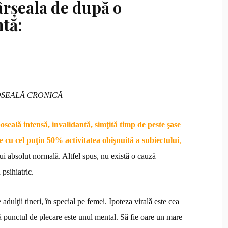
ârșeala de după o
tă:
SEALĂ CRONICĂ
seală intensă, invalidantă, simţită timp de peste şase
e cu cel puţin 50% activitatea obişnuită a subiectului
,
lui absolut normală. Altfel spus, nu există o cauză
 psihiatric.
adulţii tineri, în special pe femei. Ipoteza virală este cea
ă punctul de plecare este unul mental. Să fie oare un mare