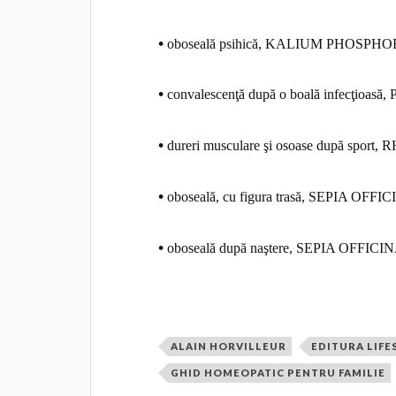
•
oboseală psihică, KALIUM PHOSPH
•
convalescenţă după o boală infecţioas
•
dureri musculare şi osoase după sp
•
oboseală, cu figura trasă, SEPIA OFF
•
oboseală după naştere, SEPIA OFFICI
ALAIN HORVILLEUR
EDITURA LIFE
GHID HOMEOPATIC PENTRU FAMILIE