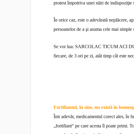
protest împotriva unei stări de indispoziţie
În orice caz, este o adevărată neplăcere, a
persoanelor de a şi asuma cele mai simple sa
Se vor lua: SARCOLAC TICUM ACI DUM
fiecare, de 3 ori pe zi, atât timp cât este ne
Fortifiantul, în sine, nu există în homeo
Într adevăr, medicamentul corect ales, în f
„fortifiant“ pe care acesta îl poate primi. T