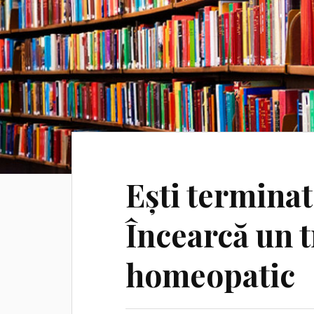
Ești termina
Încearcă un 
homeopatic