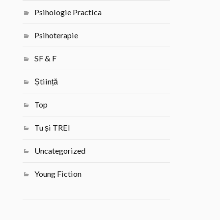
Psihologie Practica
Psihoterapie
SF & F
Știință
Top
Tu și TREI
Uncategorized
Young Fiction