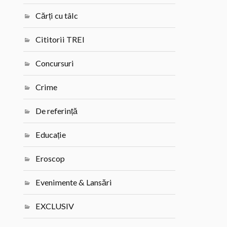
Cărți cu tâlc
Cititorii TREI
Concursuri
Crime
De referință
Educație
Eroscop
Evenimente & Lansări
EXCLUSIV