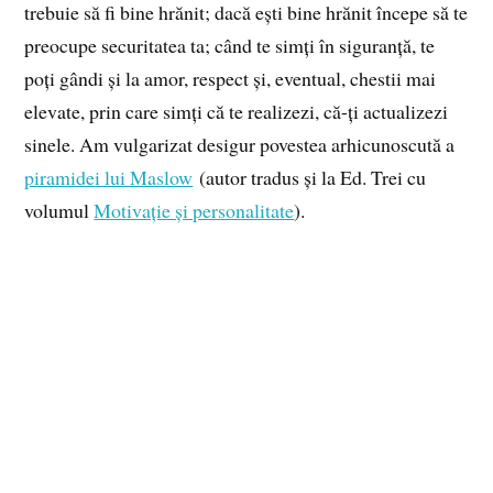
trebuie să fi bine hrănit; dacă ești bine hrănit începe să te
preocupe securitatea ta; când te simți în siguranță, te
poți gândi și la amor, respect și, eventual, chestii mai
elevate, prin care simți că te realizezi, că-ți actualizezi
sinele. Am vulgarizat desigur povestea arhicunoscută a
piramidei lui Maslow
(autor tradus și la Ed. Trei cu
volumul
Motivație și personalitate
).