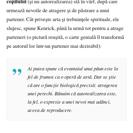
copilului
(și nu autorealizarea) stă în vârf, după care
urmează nevoile de atragere și de păstrare a unui
partener. Cât privește arta și trebuințele spirituale, ele
slujesc, spune Kenrick, până la urmă tot pentru a atrage
parteneri (o pictură reușită, o carte genială îl transformă
pe autorul lor într-un partener mai dezirabil):
Ai putea spune că evantaiul unui păun este la
fel de frumos ca o operă de artă. Dar se știe
că are o funcție biologică precisă: atragerea
unei perechi. Bănuim că autorealizarea este,
la fel, o expresie a unei nevoi mai adânci,
aceea de reproducere.