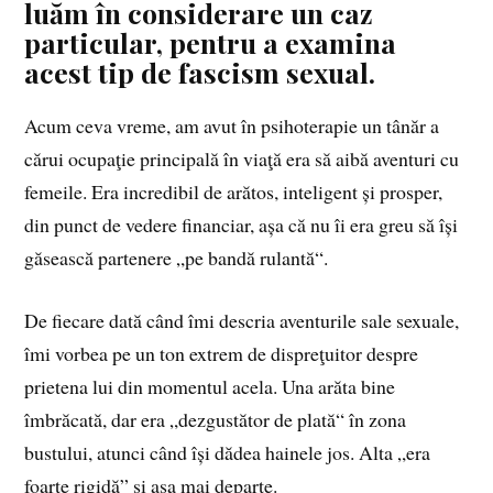
luăm în considerare un caz
particular, pentru a examina
acest tip de fascism sexual.
Acum ceva vreme, am avut în psihoterapie un tânăr a
cărui ocupaţie principală în viaţă era să aibă aventuri cu
femeile. Era incredibil de arătos, inteligent și prosper,
din punct de vedere financiar, așa că nu îi era greu să își
găsească partenere „pe bandă rulantă“.
De fiecare dată când îmi descria aventurile sale sexuale,
îmi vorbea pe un ton extrem de dispreţuitor despre
prietena lui din momentul acela. Una arăta bine
îmbrăcată, dar era „dezgustător de plată“ în zona
bustului, atunci când își dădea hainele jos. Alta „era
foarte rigidă” și așa mai departe.