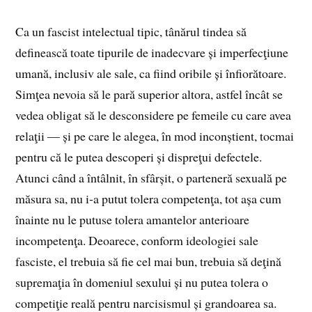
Ca un fascist intelectual tipic, tânărul tindea să
definească toate tipurile de inadecvare și imperfecţiune
umană, inclusiv ale sale, ca fiind oribile și înfiorătoare.
Simţea nevoia să le pară superior altora, astfel încât se
vedea obligat să le desconsidere pe femeile cu care avea
relaţii — și pe care le alegea, în mod inconștient, tocmai
pentru că le putea descoperi și dispreţui defectele.
Atunci când a întâlnit, în sfârșit, o parteneră sexuală pe
măsura sa, nu i‑a putut tolera competenţa, tot așa cum
înainte nu le putuse tolera amantelor anterioare
incompetenţa. Deoarece, conform ideologiei sale
fasciste, el trebuia să fie cel mai bun, trebuia să deţină
supremaţia în domeniul sexului și nu putea tolera o
competiţie reală pentru narcisismul și grandoarea sa.