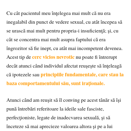
Cu cât pacientul meu înţelegea mai mult că nu era
inegalabil din punct de vedere sexual, cu atât începea să
se urască mai mult pentru propria‑i insuficienţă; și, cu
cât se concentra mai mult asupra faptului că era
îngrozitor să fie inept, cu atât mai incompetent devenea.
cerc vicios nevrotic
Acest tip de
nu poate fi întrerupt
decât atunci când individul afectat reușește să înţeleagă
principiile fundamentale, care stau la
că ipotezele sau
baza comportamentului său, sunt iraţionale.
Atunci când am reușit să îl conving pe acest tânăr să își
pună întrebări referitoare la ideile sale fasciste,
perfecţioniste, legate de inadecvarea sexuală, și să
înceteze să mai aprecieze valoarea altora și pe a lui