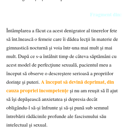
Fragment din:
Întâmplarea a făcut ca acest denigrator al tinerelor fete
să înt.lnească o femeie care îi dădea lecţii în materie de
gimnastică nocturnă și voia într‑una mai mult și mai
mult. După ce s‑a întâlnit timp de câteva săptămâni cu
acest model de perfecţiune sexuală, pacientul meu a
început să observe o descreștere serioasă a propriilor
A început să devină deprimat, din
dorinţe și puteri.
cauza propriei incompetenţe
și nu am reușit să îl ajut
să își depășească anxietatea și depresia decât
obligându‑l să‑și înfrunte și să‑și pună sub semnul
întrebării rădăcinile profunde ale fascismului său
intelectual și sexual.