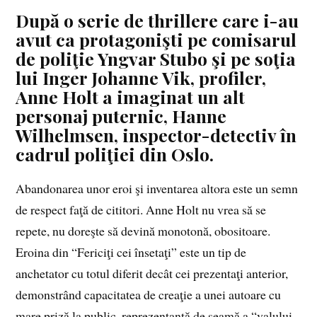
După o serie de thrillere care i-au
avut ca protagonişti pe comisarul
de poliţie Yngvar Stubo şi pe soţia
lui Inger Johanne Vik, profiler,
Anne Holt a imaginat un alt
personaj puternic, Hanne
Wilhelmsen, inspector-detectiv în
cadrul poliţiei din Oslo.
Abandonarea unor eroi şi inventarea altora este un semn
de respect faţă de cititori. Anne Holt nu vrea să se
repete, nu doreşte să devină monotonă, obositoare.
Eroina din “Fericiţi cei însetaţi” este un tip de
anchetator cu totul diferit decât cei prezentaţi anterior,
demonstrând capacitatea de creaţie a unei autoare cu
mare priză la public, reprezentantă de seamă a “valului