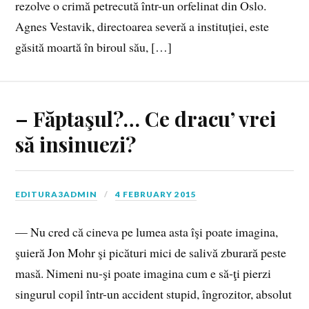
rezolve o crimă petrecută într-un orfelinat din Oslo.
Agnes Vestavik, directoarea severă a instituției, este
găsită moartă în biroul său, […]
– Făptaşul?… Ce dracu’ vrei
să insinuezi?
EDITURA3ADMIN
4 FEBRUARY 2015
— Nu cred că cineva pe lumea asta îşi poate imagina,
şuieră Jon Mohr şi picături mici de salivă zburară peste
masă. Nimeni nu‑şi poate imagina cum e să‑ţi pierzi
singurul copil într-un accident stupid, îngrozitor, absolut