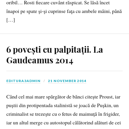
oribil… Rosti fiecare cuvânt răspicat. Se lăsă încet
înapoi pe spate şi‑şi cuprinse faţa cu ambele mâini, până
[…]
6 povești cu palpitații. La
Gaudeamus 2014
EDITURA3ADMIN
21 NOVEMBER 2014
Când cel mai mare spărgător de bănci citește Proust, iar
puștii din protipentada stalinistă se joacă de Pușkin, un
criminalist se trezește cu o fetus de maimuță în frigider,
iar un altul merge cu autostopul călătorind alături de cei