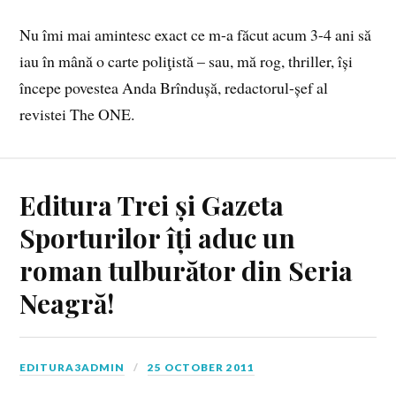
Nu îmi mai amintesc exact ce m-a făcut acum 3-4 ani să
iau în mână o carte poliţistă – sau, mă rog, thriller, își
începe povestea Anda Brîndușă, redactorul-șef al
revistei The ONE.
Editura Trei și Gazeta
Sporturilor îți aduc un
roman tulburător din Seria
Neagră!
EDITURA3ADMIN
25 OCTOBER 2011