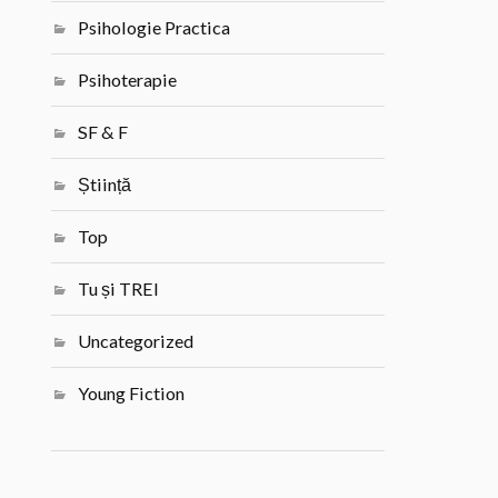
Psihologie Practica
Psihoterapie
SF & F
Știință
Top
Tu și TREI
Uncategorized
Young Fiction