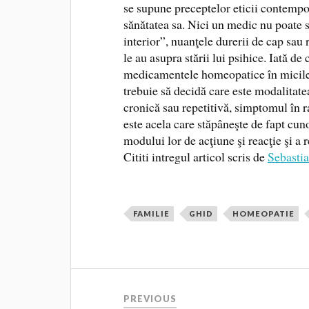
se supune preceptelor eticii contempo
sănătatea sa. Nici un medic nu poate s
interior”, nuanţele durerii de cap sau
le au asupra stării lui psihice. Iată de
medicamentele homeopatice în micile s
trebuie să decidă care este modalitate
cronică sau repetitivă, simptomul în ra
este acela care stăpâneşte de fapt c
modului lor de acţiune şi reacţie şi a r
Cititi intregul articol scris de
Sebasti
FAMILIE
GHID
HOMEOPATIE
PREVIOUS