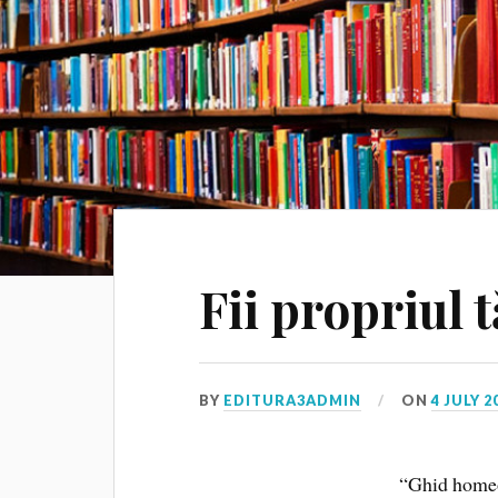
Fii propriul 
BY
EDITURA3ADMIN
ON
4 JULY 2
“Ghid homeop