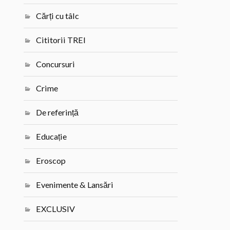
Cărți cu tâlc
Cititorii TREI
Concursuri
Crime
De referință
Educație
Eroscop
Evenimente & Lansări
EXCLUSIV