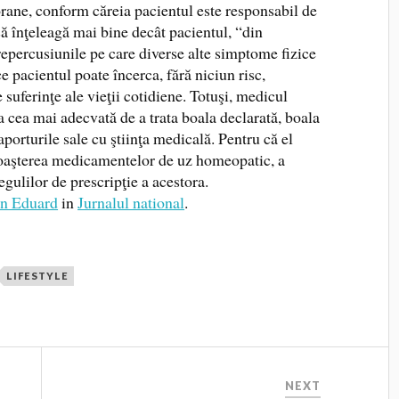
rane, conform căreia pacientul este responsabil de
ă înţeleagă mai bine decât pacientul, “din
 repercusiunile pe care diverse alte simptome fizice
 ce pacientul poate încerca, fără niciun risc,
uferinţe ale vieţii cotidiene. Totuşi, medicul
a cea mai adecvată de a trata boala declarată, boala
porturile sale cu ştiinţa medicală. Pentru că el
unoaşterea medicamentelor de uz homeopatic, a
egulilor de prescripţie a acestora.
an Eduard
in
Jurnalul national
.
LIFESTYLE
NEXT