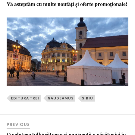
Vă asteptăm cu multe noutăți și oferte promoționale!
EDITURA TREI
GAUDEAMUS
SIBIU
PREVIOUS
O relatare tulburătoare și amuzantă a căsătoriei în