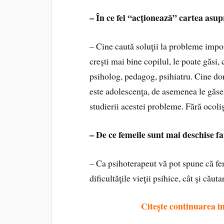
– În ce fel “acţionează” cartea asupr
– Cine caută soluţii la probleme impor
creşti mai bine copilul, le poate găsi,
psiholog, pedagog, psihiatru. Cine dor
este adolescenţa, de asemenea le găseşt
studierii acestei probleme. Fără ocolişu
– De ce femeile sunt mai deschise fa
– Ca psihoterapeut vă pot spune că fe
dificultăţile vieţii psihice, cât şi căut
Citește continuarea in