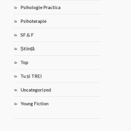
Psihologie Practica
Psihoterapie
SF & F
Știință
Top
Tu și TREI
Uncategorized
Young Fiction