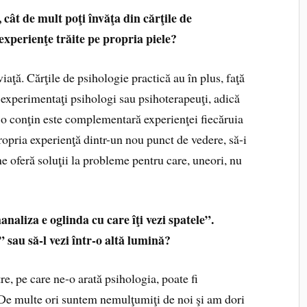
ât de mult poţi învăţa din cărţile de
 experienţe trăite pe propria piele?
iaţă. Cărţile de psihologie practică au în plus, faţă
experimentaţi psihologi sau psihoterapeuţi, adică
o conţin este complementară experienţei fiecăruia
propria experienţă dintr-un nou punct de vedere, să-i
ne oferă soluţii la probleme pentru care, uneori, nu
naliza e oglinda cu care îţi vezi spatele”.
” sau să-l vezi într-o altă lumină?
re, pe care ne-o arată psihologia, poate fi
 De multe ori suntem nemulţumiţi de noi şi am dori