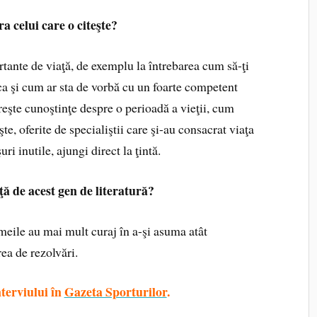
a celui care o citeşte?
tante de viaţă, de exemplu la întrebarea cum să-ţi
 ca şi cum ar sta de vorbă cu un foarte competent
eşte cunoştinţe despre o perioadă a vieţii, cum
e, oferite de specialiştii care şi-au consacrat viaţa
ri inutile, ajungi direct la ţintă.
ţă de acest gen de literatură?
meile au mai mult curaj în a-şi asuma atât
area de rezolvări.
terviului în
Gazeta Sporturilor
.