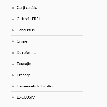
Cărți cu tâlc
Cititorii TREI
Concursuri
Crime
De referință
Educație
Eroscop
Evenimente & Lansări
EXCLUSIV