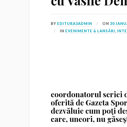
cu Vasile De
BY
EDITURA3ADMIN
ON
30 JANU
IN
EVENIMENTE & LANSĂRI
,
INTE
coordonatorul seriei d
oferită de
Gazeta
Spor
dezvăluie cum poţi des
care, uneori, nu găseş