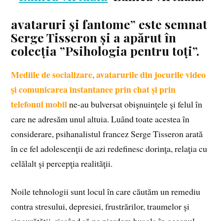
avataruri şi fantome”
este semnat
Serge Tisseron și a apărut în
colecția ”Psihologia pentru toți”.
Mediile de socializare, avatarurile din jocurile video
şi comunicarea instantanee prin chat şi prin
telefonul mobil
ne-au bulversat obişnuinţele şi felul în
care ne adresăm unul altuia. Luând toate acestea în
considerare, psihanalistul francez Serge Tisseron arată
în ce fel adolescenţii de azi redefinesc dorinţa, relaţia cu
celălalt şi percepţia realităţii.
Noile tehnologii sunt locul în care căutăm un remediu
contra stresului, depresiei, frustrărilor, traumelor şi
singurătăţii, riscând să ne pierdem busola în oceanul