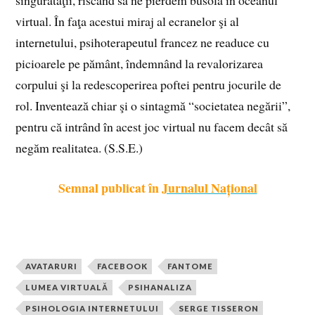
virtual. În faţa acestui miraj al ecranelor şi al
internetului, psihoterapeutul francez ne readuce cu
picioarele pe pământ, îndemnând la revalorizarea
corpului şi la redescoperirea poftei pentru jocurile de
rol. Inventează chiar şi o sintagmă “societatea negării”,
pentru că intrând în acest joc virtual nu facem decât să
negăm realitatea. (S.S.E.)
Semnal publicat în
Jurnalul Național
AVATARURI
FACEBOOK
FANTOME
LUMEA VIRTUALĂ
PSIHANALIZA
PSIHOLOGIA INTERNETULUI
SERGE TISSERON