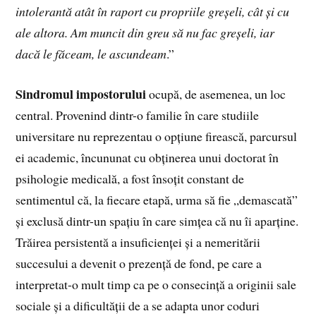
intolerantă atât în raport cu propriile greșeli, cât și cu
ale altora. Am muncit din greu să nu fac greșeli, iar
dacă le făceam, le ascundeam
.”
Sindromul impostorului
ocupă, de asemenea, un loc
central. Provenind dintr-o familie în care studiile
universitare nu reprezentau o opțiune firească, parcursul
ei academic, încununat cu obținerea unui doctorat în
psihologie medicală, a fost însoțit constant de
sentimentul că, la fiecare etapă, urma să fie „demascată”
și exclusă dintr-un spațiu în care simțea că nu îi aparține.
Trăirea persistentă a insuficienței și a nemeritării
succesului a devenit o prezență de fond, pe care a
interpretat-o mult timp ca pe o consecință a originii sale
sociale și a dificultății de a se adapta unor coduri