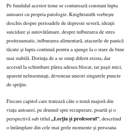
Pe fundalul acestor teme se conturează constant lupta
autoarei cu propria patologie. Knightsmith vorbește
deschis despre perioadele de depresie severă, ideații
suicidare și autovătămare, despre tulburarea de stres
posttraumatic, tulburarea alimentară, atacurile de panică
tăcute și lupta continuă pentru a ajunge la o stare de bine
mai stabilă. Dorința de a se simți diferit exista, dar
accesul la schimbare părea adesea blocat, iar pașii mici,
aparent neînsemnați, deveneau uneori singurele puncte
de sprijin.
Fiecare capitol care tratează câte o temă majoră din
viața autoarei, pe drumul spre recuperare, poartă și o
„Lecția și profesorul”
perspectivă sub titlul
, descriind
o întâmplare din cele mai grele momente și persoana