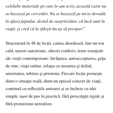
celelalte materiale pe care le-am scris, această carte nu
se bazează pe cercetări. Nu se bazează pe nicio dovadă,
în afara faptului, destul de surprinzător, că încă sunt în
viață; și cred că în sfârșit încep să prosper
.”
Structurată în 48 de lecții, cartea abordează, într-un ton
cald, uneori autoironic, alteori confesiv, teme esențiale
ale vieții contemporane: învățarea, autoacceptarea, grija
de sine, viața online, relația cu moartea și doliul,
anxietatea, iubirea și prietenia. Fiecare lecție pornește
dintr-o situație reală, dintr-un episod concret de viață,
continuă cu reflecțiile autoarei și se încheie cu idei
simple, ușor de pus în practică, fără prescripții rigide și
fără promisiuni nerealiste.