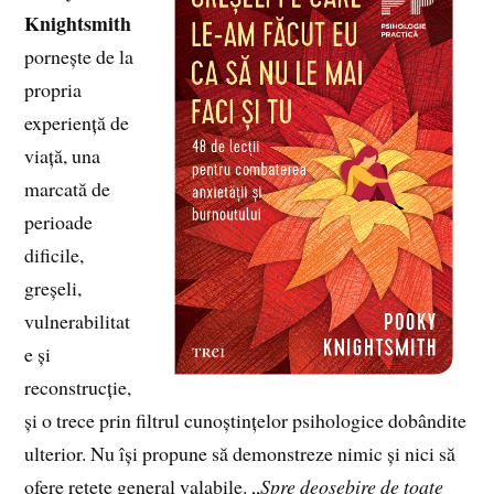
Knightsmith
pornește de la
propria
experiență de
viață, una
marcată de
perioade
dificile,
greșeli,
vulnerabilitat
e și
reconstrucție,
și o trece prin filtrul cunoștințelor psihologice dobândite
ulterior. Nu își propune să demonstreze nimic și nici să
ofere rețete general valabile. „
Spre deosebire de toate