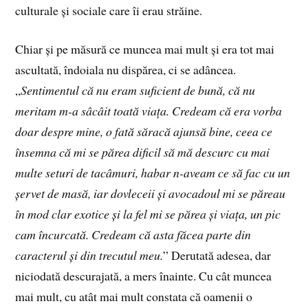
culturale și sociale care îi erau străine.
Chiar și pe măsură ce muncea mai mult și era tot mai
ascultată, îndoiala nu dispărea, ci se adâncea.
„
Sentimentul că nu eram suficient de bună, că nu
meritam m-a sâcâit toată viața. Credeam că era vorba
doar despre mine, o fată săracă ajunsă bine, ceea ce
însemna că mi se părea dificil să mă descurc cu mai
multe seturi de tacâmuri, habar n-aveam ce să fac cu un
șervet de masă, iar dovleceii și avocadoul mi se păreau
în mod clar exotice și la fel mi se părea și viața, un pic
cam încurcată. Credeam că asta făcea parte din
caracterul și din trecutul meu.
” Derutată adesea, dar
niciodată descurajată, a mers înainte. Cu cât muncea
mai mult, cu atât mai mult constata că oamenii o