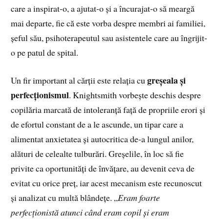
care a inspirat-o, a ajutat-o și a încurajat-o să meargă
mai departe, fie că este vorba despre membri ai familiei,
șeful său, psihoterapeutul sau asistentele care au îngrijit-
o pe patul de spital.
greșeala și
Un fir important al cărții este relația cu
perfecționismul
. Knightsmith vorbește deschis despre
copilăria marcată de intoleranță față de propriile erori și
de efortul constant de a le ascunde, un tipar care a
alimentat anxietatea și autocritica de-a lungul anilor,
alături de celealte tulburări. Greșelile, în loc să fie
privite ca oportunități de învățare, au devenit ceva de
evitat cu orice preț, iar acest mecanism este recunoscut
și analizat cu multă blândețe. „
Eram foarte
perfecționistă atunci când eram copil și eram