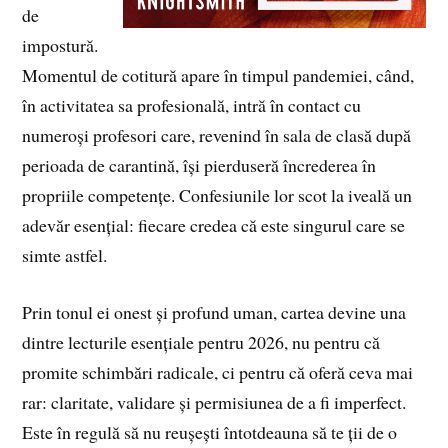
de
impostură.
Momentul de cotitură apare în timpul pandemiei, când,
în activitatea sa profesională, intră în contact cu
numeroși profesori care, revenind în sala de clasă după
perioada de carantină, își pierduseră încrederea în
propriile competențe. Confesiunile lor scot la iveală un
adevăr esențial: fiecare credea că este singurul care se
simte astfel.
Prin tonul ei onest și profund uman, cartea devine una
dintre lecturile esențiale pentru 2026, nu pentru că
promite schimbări radicale, ci pentru că oferă ceva mai
rar: claritate, validare și permisiunea de a fi imperfect.
Este în regulă să nu reușești întotdeauna să te ții de o