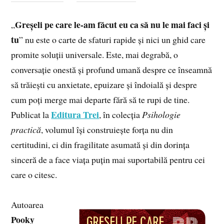
Greșeli pe care le-am făcut eu ca să nu le mai faci și
„
tu
” nu este o carte de sfaturi rapide și nici un ghid care
promite soluții universale. Este, mai degrabă, o
conversație onestă și profund umană despre ce înseamnă
să trăiești cu anxietate, epuizare și îndoială și despre
cum poți merge mai departe fără să te rupi de tine.
Editura Trei
Publicat la
, în colecția
Psihologie
practică
, volumul își construiește forța nu din
certitudini, ci din fragilitate asumată și din dorința
sinceră de a face viața puțin mai suportabilă pentru cei
care o citesc.
Autoarea
Pooky