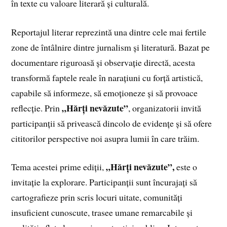
în texte cu valoare literară și culturală.
Reportajul literar reprezintă una dintre cele mai fertile
zone de întâlnire dintre jurnalism și literatură. Bazat pe
documentare riguroasă și observație directă, acesta
transformă faptele reale în narațiuni cu forță artistică,
capabile să informeze, să emoționeze și să provoace
„Hărți nevăzute”
reflecție. Prin
, organizatorii invită
participanții să privească dincolo de evidențe și să ofere
cititorilor perspective noi asupra lumii în care trăim.
„Hărți nevăzute”,
Tema acestei prime ediții,
este o
invitație la explorare. Participanții sunt încurajați să
cartografieze prin scris locuri uitate, comunități
insuficient cunoscute, trasee umane remarcabile și