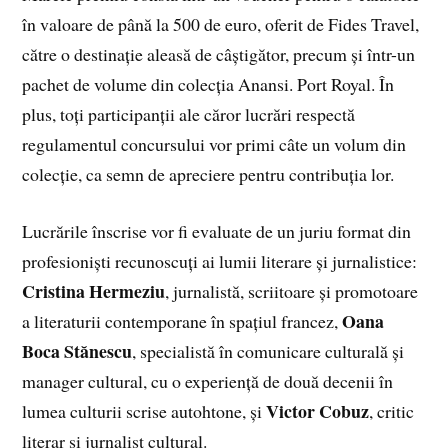
în valoare de până la 500 de euro, oferit de Fides Travel,
către o destinație aleasă de câștigător, precum și într-un
pachet de volume din colecția Anansi. Port Royal. În
plus, toți participanții ale căror lucrări respectă
regulamentul concursului vor primi câte un volum din
colecție, ca semn de apreciere pentru contribuția lor.
Lucrările înscrise vor fi evaluate de un juriu format din
profesioniști recunoscuți ai lumii literare și jurnalistice:
Cristina Hermeziu
, jurnalistă, scriitoare și promotoare
Oana
a literaturii contemporane în spațiul francez,
Boca Stănescu
, specialistă în comunicare culturală și
manager cultural, cu o experiență de două decenii în
Victor Cobuz
lumea culturii scrise autohtone, și
, critic
literar și jurnalist cultural.