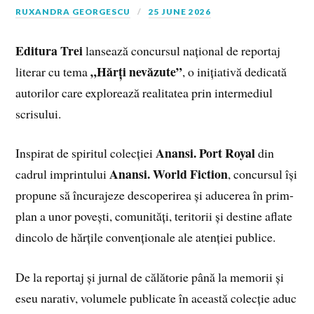
RUXANDRA GEORGESCU
25 JUNE 2026
Editura Trei
lansează concursul național de reportaj
„Hărți nevăzute”
literar cu tema
, o inițiativă dedicată
autorilor care explorează realitatea prin intermediul
scrisului.
Anansi. Port Royal
Inspirat de spiritul colecției
din
Anansi. World Fiction
cadrul imprintului
, concursul își
propune să încurajeze descoperirea și aducerea în prim-
plan a unor povești, comunități, teritorii și destine aflate
dincolo de hărțile convenționale ale atenției publice.
De la reportaj și jurnal de călătorie până la memorii și
eseu narativ, volumele publicate în această colecție aduc