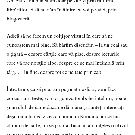
Am zis să nu mai stăm doar pe site şi prin rafturile
librăriilor, ci să ne dăm întâlnire cu voi pe-aici, prin
blogosferă.
Adică să ne facem un colţişor virtual în care să ne
cunoaştem mai bine. Să
bârfim
discutăm – la un ceai sau
o ţigară – despre cărţile care vă plac, despre lecturile
care vă fac nopţile albe, despre ce se mai întâmplă prin
târg, … în fine, despre tot ce ne taie prin cap.
Între timp, ca să piperăm puţin atmosfera, vom face
concursuri, teste, vom organiza tombole, întâlniri, poate
şi un club de carte dacă ne dă mâna şi sunteţi interesaţi –
deşi toată lumea zice că nuuuu, în România nu se fac
cluburi de carte, nu se poartă. Încă nu am înţeles motivul
şi, în consecinţă, nu prea cred că-i adevărat. Dar ca să