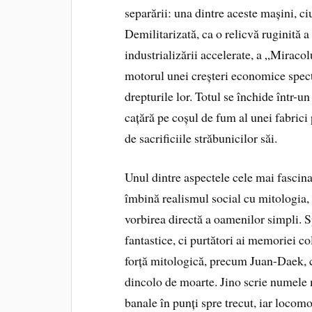
separării: una dintre aceste mașini, ciu
Demilitarizată, ca o relicvă ruginită a
industrializării accelerate, a „Miraco
motorul unei creșteri economice spect
drepturile lor. Totul se închide într-u
cațără pe coșul de fum al unei fabrici 
de sacrificiile străbunicilor săi.
Unul dintre aspectele cele mai fasci
îmbină realismul social cu mitologia, în
vorbirea directă a oamenilor simpli. S
fantastice, ci purtători ai memoriei co
forță mitologică, precum Juan-Daek, ca
dincolo de moarte. Jino scrie numele 
banale în punți spre trecut, iar locom