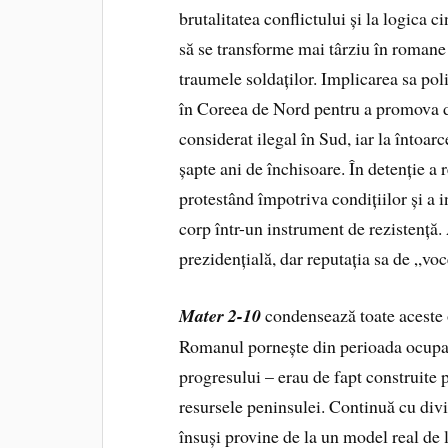
brutalitatea conflictului și la logica c
să se transforme mai târziu în roman
traumele soldaților. Implicarea sa polit
în Coreea de Nord pentru a promova di
considerat ilegal în Sud, iar la întoarc
șapte ani de închisoare. În detenție a
protestând împotriva condițiilor și a i
corp într-un instrument de rezistență. 
prezidențială, dar reputația sa de „vo
Mater 2-10
condensează toate aceste o
Romanul pornește din perioada ocupați
progresului – erau de fapt construite p
resursele peninsulei. Continuă cu diviz
însuși provine de la un model real de