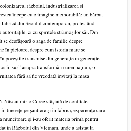
r colonizarea, războiul, industrializarea și
ovestea începe cu o imagine memorabilă: un bărbat
-o fabrică din Seoulul contemporan, protestând
autoritățile, ci cu spiritele strămoșilor săi. Din
alt se desfășoară o saga de familie despre
ne în picioare, despre cum istoria mare se
i în poveștile transmise din generație în generație.
os în sus” asupra transformării unei națiuni, o
nitatea fără să fie vreodată invitați la masa
ă. Născut într-o Coree sfâșiată de conflicte
 în tinerețe pe șantiere și în fabrici, experiențe care
a muncitoare și i-au oferit materia primă pentru
dat în Războiul din Vietnam, unde a asistat la