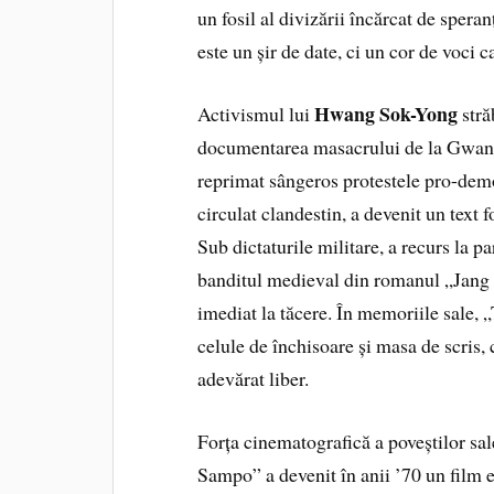
un fosil al divizării încărcat de speran
este un șir de date, ci un cor de voci ca
Hwang Sok-Yong
Activismul lui
stră
documentarea masacrului de la Gwang
reprimat sângeros protestele pro-dem
circulat clandestin, a devenit un text 
Sub dictaturile militare, a recurs la p
banditul medieval din romanul „Jang Gi
imediat la tăcere. În memoriile sale, „T
celule de închisoare și masa de scris, c
adevărat liber.
Forța cinematografică a poveștilor sal
Sampo” a devenit în anii ’70 un film 