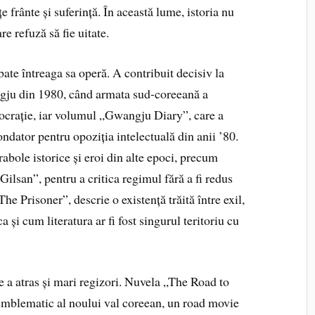
țe frânte și suferință. În această lume, istoria nu
re refuză să fie uitate.
bate întreaga sa operă. A contribuit decisiv la
ju din 1980, când armata sud-coreeană a
ocrație, iar volumul „Gwangju Diary”, care a
fondator pentru opoziția intelectuală din anii ’80.
arabole istorice și eroi din alte epoci, precum
lsan”, pentru a critica regimul fără a fi redus
he Prisoner”, descrie o existență trăită între exil,
a și cum literatura ar fi fost singurul teritoriu cu
e a atras și mari regizori. Nuvela „The Road to
emblematic al noului val coreean, un road movie