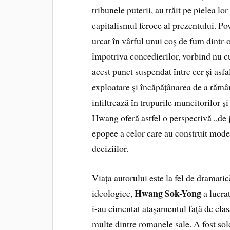
tribunele puterii, au trăit pe pielea lo
capitalismul feroce al prezentului. P
urcat în vârful unui coș de fum dintr
împotriva concedierilor, vorbind nu cu 
acest punct suspendat între cer și asf
exploatare și încăpățânarea de a rămâ
infiltrează în trupurile muncitorilor ș
Hwang oferă astfel o perspectivă „de j
epopee a celor care au construit moder
deciziilor.
Viața autorului este la fel de dramatic
Hwang Sok-Yong
ideologice,
a lucrat
i-au cimentat atașamentul față de clas
multe dintre romanele sale. A fost sol