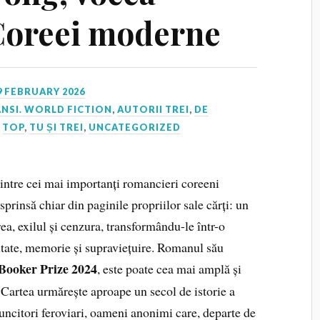
Coreei moderne
9 FEBRUARY 2026
NSI. WORLD FICTION
,
AUTORII TREI
,
DE
,
TOP
,
TU ȘI TREI
,
UNCATEGORIZED
intre cei mai importanți romancieri coreeni
prinsă chiar din paginile propriilor sale cărți: un
ea, exilul și cenzura, transformându-le într-o
itate, memorie și supraviețuire. Romanul său
 Booker Prize 2024
, este poate cea mai amplă și
 Cartea urmărește aproape un secol de istorie a
muncitori feroviari, oameni anonimi care, departe de