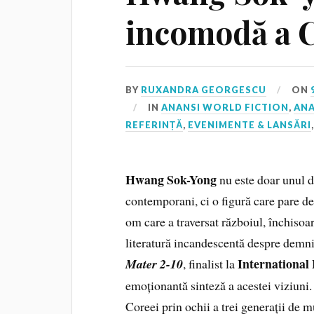
incomodă a 
BY
RUXANDRA GEORGESCU
ON
IN
ANANSI WORLD FICTION
,
ANA
REFERINȚĂ
,
EVENIMENTE & LANSĂRI
Hwang Sok-Yong
nu este doar unul d
contemporani, ci o figură care pare des
om care a traversat războiul, închisoar
literatură incandescentă despre demn
International
Mater 2-10
, finalist la
emoționantă sinteză a acestei viziuni.
Coreei prin ochii a trei generații de 