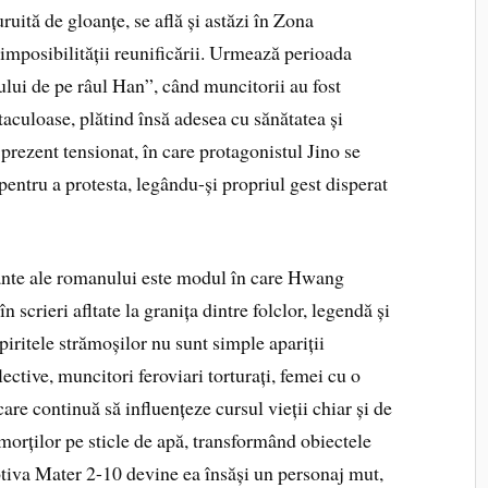
ruită de gloanțe, se află și astăzi în Zona
 imposibilității reunificării. Urmează perioada
lului de pe râul Han”, când muncitorii au fost
aculoase, plătind însă adesea cu sănătatea și
n prezent tensionat, în care protagonistul Jino se
pentru a protesta, legându-și propriul gest disperat
nante ale romanului este modul în care Hwang
 scrieri afltate la granița dintre folclor, legendă și
piritele strămoșilor nu sunt simple apariții
lective, muncitori feroviari torturați, femei cu o
re continuă să influențeze cursul vieții chiar și de
morților pe sticle de apă, transformând obiectele
otiva Mater 2-10 devine ea însăși un personaj mut,