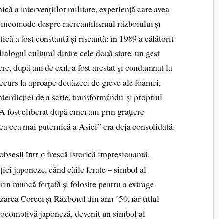
inică a intervențiilor militare, experiență care avea
e incomode despre mercantilismul războiului și
ică a fost constantă și riscantă: în 1989 a călătorit
alogul cultural dintre cele două state, un gest
ere, după ani de exil, a fost arestat și condamnat la
 recurs la aproape douăzeci de greve ale foamei,
nterdicției de a scrie, transformându-și propriul
A fost eliberat după cinci ani prin grațiere
cea cea mai puternică a Asiei” era deja consolidată.
bsesii într-o frescă istorică impresionantă.
ei japoneze, când căile ferate – simbol al
rin muncă forțată și folosite pentru a extrage
area Coreei și Războiul din anii ’50, iar titlul
 locomotivă japoneză, devenit un simbol al