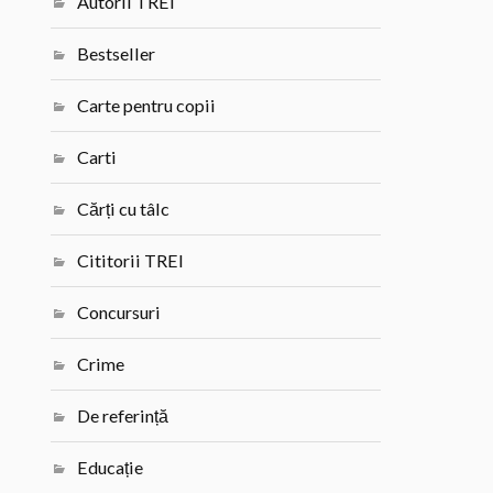
Autorii TREI
Bestseller
Carte pentru copii
Carti
Cărți cu tâlc
Cititorii TREI
Concursuri
Crime
De referință
Educație