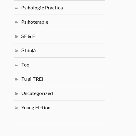
Psihologie Practica
Psihoterapie
SF & F
Știință
Top
Tu și TREI
Uncategorized
Young Fiction