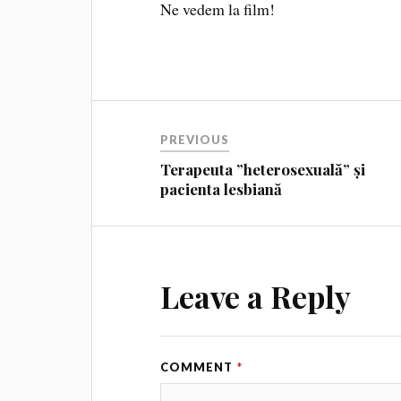
Ne vedem la film!
PREVIOUS
Terapeuta ”heterosexuală” și
pacienta lesbiană
Leave a Reply
COMMENT
*