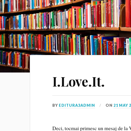
I.Love.It.
BY
EDITURA3ADMIN
ON
21 MAY 
Deci, tocmai primesc un mesaj de la V