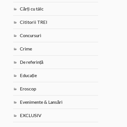
Cărți cu tâlc
Cititorii TREI
Concursuri
Crime
De referință
Educație
Eroscop
Evenimente & Lansări
EXCLUSIV